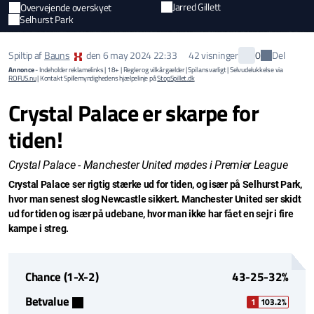
Jarred Gillett
Overvejende overskyet
Selhurst Park
Del
Spiltip af
Bauns
den
6 may 2024 22:33
42 visninger
0
Annonce
- Indeholder reklamelinks | 18+ | Regler og vilkår gælder | Spil ansvarligt | Selvudelukkelse via
ROFUS.nu
| Kontakt Spillemyndighedens hjælpelinje på
StopSpillet.dk
Crystal Palace er skarpe for
tiden!
Crystal Palace - Manchester United mødes i Premier League
Crystal Palace ser rigtig stærke ud for tiden, og især på Selhurst Park,
hvor man senest slog Newcastle sikkert. Manchester United ser skidt
ud for tiden og især på udebane, hvor man ikke har fået en sejr i fire
kampe i streg.
Chance (1-X-2)
43-25-32%
Betvalue
1
103.2%