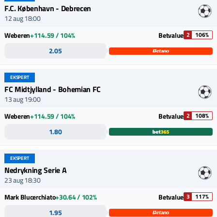
F.C. København - Debrecen
12 aug 18:00
Weberen
+114.59 / 104%
Betvalue
2
106%
2.05
EKSPERT
FC Midtjylland - Bohemian FC
13 aug 19:00
Weberen
+114.59 / 104%
Betvalue
2
108%
1.80
EKSPERT
Nedrykning Serie A
23 aug 18:30
Mark Blucerchiato
+30.64 / 102%
Betvalue
3
117%
1.95