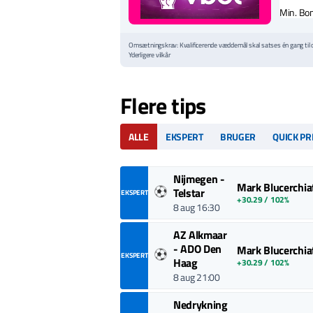
Min. Bo
Omsætningskrav: Kvalificerende væddemål skal satses én gang til 
Yderligere vilkår
Dette tilbud er kun tilgængeligt for kunder over 18 år med bopæl i Da
tilbud er kun tilgængeligt for nye verificerede brugere og førstegangssp
spilhistorik på platformen | Hver deltager kan kun kvalificere sig til
Flere tips
det automatisk udløbe, og både dit Free Bet og alle tilknyttede gevin
Indsatsbeløb: 200 Kr. Væddemålstype: Single/Kombination. Væddemål
væddemål: Tabt | Væddemål placeret med brug af Cashout- eller Profit
til én kunde, familie, adresse, delt computer eller delt IP-adresse | Br
generelle regler og vilkår samt bonusvilkår gælder for denne kampag
ALLE
EKSPERT
BRUGER
QUICK PR
Regler og vilkår: Vi henviser til
VBet
hjemmeside for samtlige gældend
Nijmegen -
Mark Blucerchia
Telstar
EKSPERT
+30.29 / 102%
8 aug 16:30
AZ Alkmaar
- ADO Den
Mark Blucerchia
EKSPERT
Haag
+30.29 / 102%
8 aug 21:00
Nedrykning