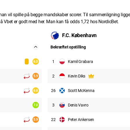
man vil spille på begge mandskaber scorer. Til sammenligning ligger 
. Så Vbet er godt med her. Man kan få odds 1,72 hos NordicBet.
F.C. København
7.36
Bekræftet opstilling
1
Kamil Grabara
6.0
2
Kevin Diks
5.9
26
Scott McKenna
6.8
3
Denis Vavro
7.0
22
Peter Ankersen
5.9