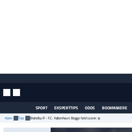
SØG
INDSTILLINGER
SPORT
EKSPERTTIPS
ODDS
BOOKMAKERE
Hjem
Tips
Brøndby IF - F.C. København: Begge hold scorer: Ja