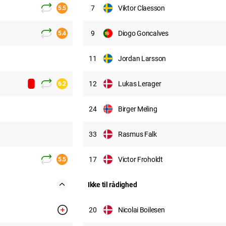
7
Viktor Claesson
5.5
9
Diogo Goncalves
5.4
11
Jordan Larsson
12
Lukas Lerager
6.2
24
Birger Meling
33
Rasmus Falk
17
Victor Froholdt
5.5
Ikke til rådighed
20
Nicolai Boilesen