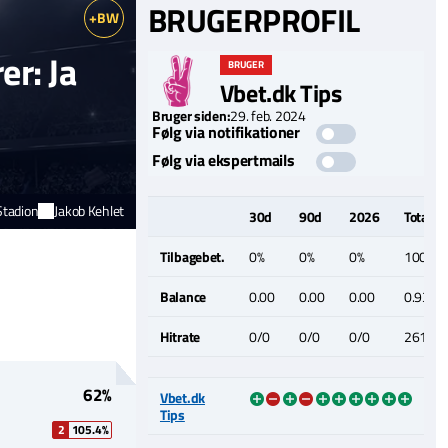
BRUGERPROFIL
+BW
er: Ja
BRUGER
Vbet.dk Tips
Bruger siden:
29. feb. 2024
Følg via notifikationer
Følg via ekspertmails
Stadion
Jakob Kehlet
30d
90d
2026
Total
Tilbagebet.
0%
0%
0%
100%
Balance
0.00
0.00
0.00
0.93
Hitrate
0/0
0/0
0/0
261/4
62%
Vbet.dk
Tips
2
105.4%