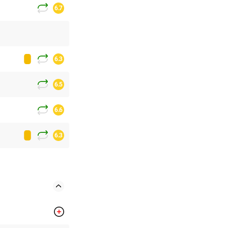
6.7
6.3
6.5
6.6
6.3