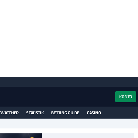
KONTO
TWATCHER
STATISTIK
BETTING GUIDE
CASINO