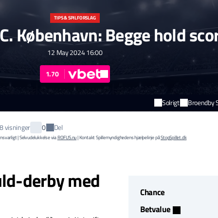
TIPS & SPILFORSLAG
.C. København: Begge hold scor
12 May 2024 16:00
1.70
Solrigt
Broendby 
Del
8 visninger
0
ansvarligt | Selvudelukkelse via
ROFUS.nu
| Kontakt Spillemyndighedens hjælpelinje på
StopSpillet.dk
 guld-derby med
Chance
Betvalue