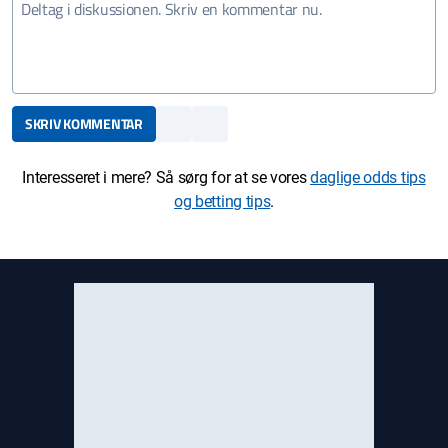
SKRIV KOMMENTAR
Interesseret i mere? Så sørg for at se vores
daglige odds tips
og betting tips
.