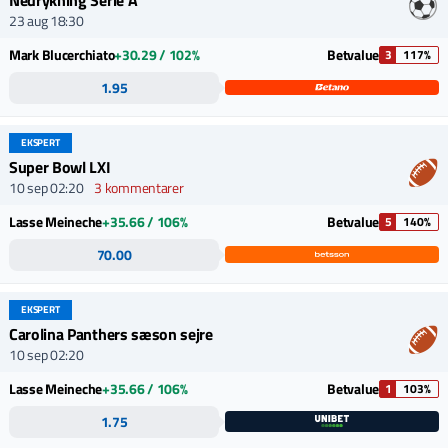
23 aug 18:30
Mark Blucerchiato
+30.29 / 102%
Betvalue
3
117%
1.95
EKSPERT
Super Bowl LXI
10 sep 02:20
3 kommentarer
Lasse Meineche
+35.66 / 106%
Betvalue
5
140%
70.00
EKSPERT
Carolina Panthers sæson sejre
10 sep 02:20
Lasse Meineche
+35.66 / 106%
Betvalue
1
103%
1.75