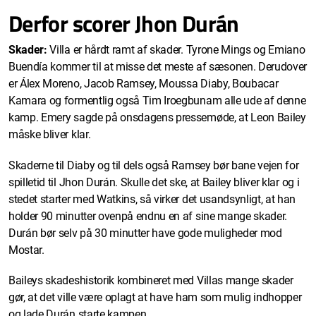
Derfor scorer Jhon Durán
Skader:
Villa er hårdt ramt af skader. Tyrone Mings og Emiano
Buendía kommer til at misse det meste af sæsonen. Derudover
er Álex Moreno, Jacob Ramsey, Moussa Diaby, Boubacar
Kamara og formentlig også Tim Iroegbunam alle ude af denne
kamp. Emery sagde på onsdagens pressemøde, at Leon Bailey
måske bliver klar.
Skaderne til Diaby og til dels også Ramsey bør bane vejen for
spilletid til Jhon Durán. Skulle det ske, at Bailey bliver klar og i
stedet starter med Watkins, så virker det usandsynligt, at han
holder 90 minutter ovenpå endnu en af sine mange skader.
Durán bør selv på 30 minutter have gode muligheder mod
Mostar.
Baileys skadeshistorik kombineret med Villas mange skader
gør, at det ville være oplagt at have ham som mulig indhopper
og lade Durán starte kampen.