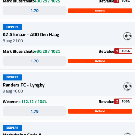
Mark Blucerchiato
+30.29 / 102%
Betvalue
1
105%
1.70
EKSPERT
AZ Alkmaar - ADO Den Haag
8 aug 21:00
Mark Blucerchiato
+30.29 / 102%
Betvalue
1
105%
1.70
EKSPERT
Randers FC - Lyngby
9 aug 16:00
Weberen
+112.12 / 104%
Betvalue
2
106%
1.78
EKSPERT
Nedrykning Serie A