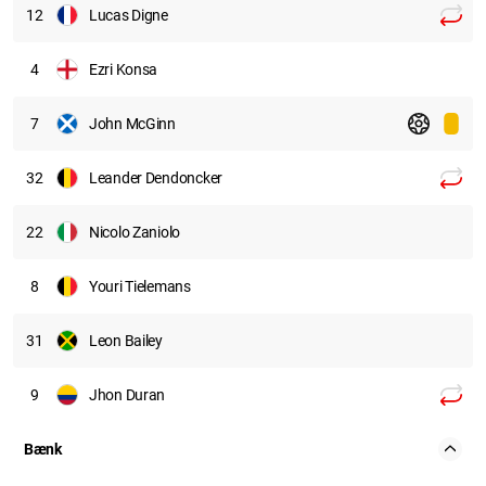
12
Lucas Digne
4
Ezri Konsa
7
John McGinn
32
Leander Dendoncker
22
Nicolo Zaniolo
8
Youri Tielemans
31
Leon Bailey
9
Jhon Duran
Bænk