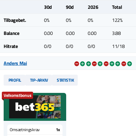
30d
90d
2026
Total
Tilbagebet.
0%
0%
0%
122%
Balance
0.00
0.00
0.00
3.88
Hitrate
0/0
0/0
0/0
11/18
Anders Mai
PROFIL
TIP-ARKIV
STATISTIK
Velkomstbonus
Omsætningskrav
1x