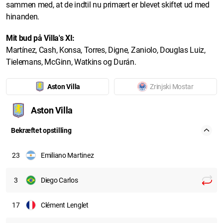
sammen med, at de indtil nu primært er blevet skiftet ud med
hinanden.
Mit bud på Villa's XI:
Martínez, Cash, Konsa, Torres, Digne, Zaniolo, Douglas Luiz,
Tielemans, McGinn, Watkins og Durán.
Aston Villa
Zrinjski Mostar
Aston Villa
Bekræftet opstilling
23
Emiliano Martinez
3
Diego Carlos
17
Clément Lenglet