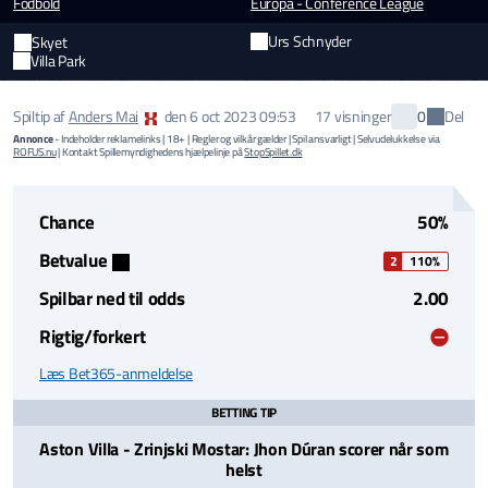
Fodbold
Europa - Conference League
Urs Schnyder
Skyet
Villa Park
Del
Spiltip af
Anders Mai
den
6 oct 2023 09:53
17 visninger
0
Annonce
- Indeholder reklamelinks | 18+ | Regler og vilkår gælder | Spil ansvarligt | Selvudelukkelse via
ROFUS.nu
| Kontakt Spillemyndighedens hjælpelinje på
StopSpillet.dk
Chance
50%
Betvalue
2
110%
Spilbar ned til odds
2.00
Rigtig/forkert
Læs Bet365-anmeldelse
BETTING TIP
Aston Villa - Zrinjski Mostar: Jhon Dúran scorer når som
helst