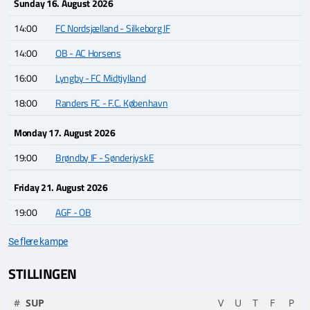
Sunday 16. August 2026
14:00
FC Nordsjælland - Silkeborg IF
14:00
OB - AC Horsens
16:00
Lyngby - FC Midtjylland
18:00
Randers FC - F.C. København
Monday 17. August 2026
19:00
Brøndby IF - SønderjyskE
Friday 21. August 2026
19:00
AGF - OB
Se flere kampe
STILLINGEN
#
SUP
V
U
T
F
P