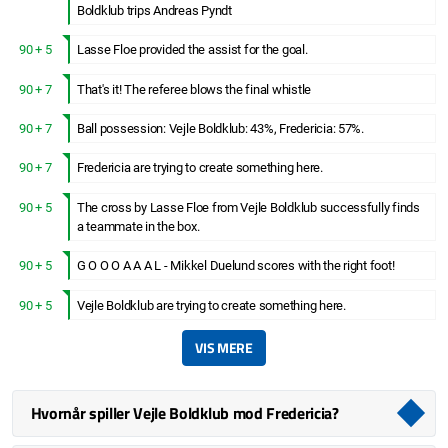
Boldklub trips Andreas Pyndt
90 + 5
Lasse Floe provided the assist for the goal.
90 + 7
That's it! The referee blows the final whistle
90 + 7
Ball possession: Vejle Boldklub: 43%, Fredericia: 57%.
90 + 7
Fredericia are trying to create something here.
90 + 5
The cross by Lasse Floe from Vejle Boldklub successfully finds
a teammate in the box.
90 + 5
G O O O A A A L - Mikkel Duelund scores with the right foot!
90 + 5
Vejle Boldklub are trying to create something here.
VIS MERE
Hvornår spiller Vejle Boldklub mod Fredericia?