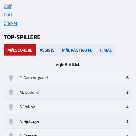
Golf
Dart
Cricket
TOP-SPILLERE
MÅLSCORERE
ASSISTS
MÅL PÅ STRAFFE
1. MÅL
Vejle Boldklub
C. Gammelgaard
6
M. Duelund
5
S. Velkov
4
A. Hjulsager
2
A. Camara
1