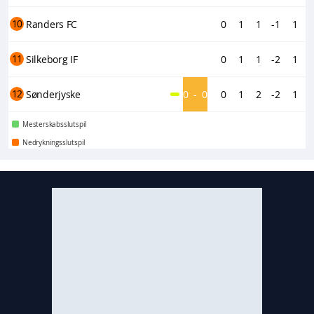
10
Randers FC
0
1
1
-1
1
11
Silkeborg IF
0
1
1
-2
1
12
Sønderjyske
0
-
0
0
1
2
-2
1
Mesterskabsslutspil
Nedrykningsslutspil