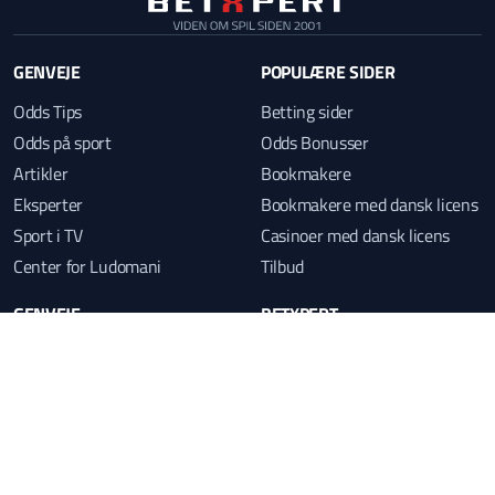
GENVEJE
POPULÆRE SIDER
Odds Tips
Betting sider
Odds på sport
Odds Bonusser
Artikler
Bookmakere
Eksperter
Bookmakere med dansk licens
Sport i TV
Casinoer med dansk licens
Center for Ludomani
Tilbud
GENVEJE
BETXPERT
ew
ds
Betting forum
Kontakt
Betwatcher
Om os
Statistik
Annoncering
Livescore
Vilkår & retningslinjer
Odds guide: Hvad er Odds?
Privatlivspolitik