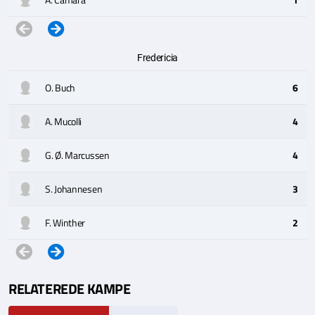
Fredericia
O. Buch
6
A. Mucolli
4
G. Ø. Marcussen
4
S. Johannesen
3
F. Winther
2
RELATEREDE KAMPE