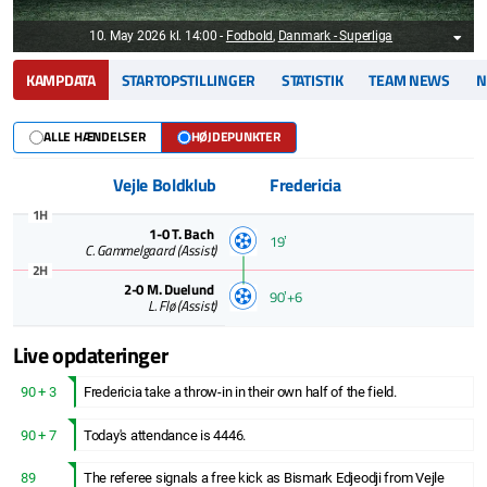
10. May 2026 kl. 14:00
-
Fodbold
,
Danmark - Superliga
KAMPDATA
STARTOPSTILLINGER
STATISTIK
TEAM NEWS
N
ALLE HÆNDELSER
HØJDEPUNKTER
Vejle Boldklub
Fredericia
1H
1-0
T. Bach
19ʼ
C. Gammelgaard
(Assist)
2H
2-0
M. Duelund
90ʼ+6
L. Flø
(Assist)
Live opdateringer
90 + 3
Fredericia take a throw-in in their own half of the field.
90 + 7
Today's attendance is 4446.
89
The referee signals a free kick as Bismark Edjeodji from Vejle