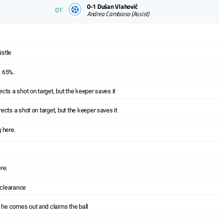
0-1
Dušan Vlahović
01ʼ
Andrea Cambiaso
(Assist)
istle
: 65%.
cts a shot on target, but the keeper saves it
ects a shot on target, but the keeper saves it
 here.
re.
a clearance
he comes out and claims the ball