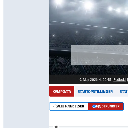
9. May 2026 kl. 20:45
-
Fodbold
,
KAMPDATA
STARTOPSTILLINGER
STAT
ALLE HÆNDELSER
HØJDEPUNKTER
1H