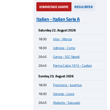
KOMMENDE KAMPE
RESULTATER
Italien - Italien Serie A
Saturday 22. August 2026
18:30
Inter - Monza
18:30
Udinese - Como
20:45
Genoa - SSC Napoli
20:45
Parma Calcio 1913 - Cagliari
Sunday 23. August 2026
18:30
Frosinone - Juventus
18:30
Venezia - Lecce
20:45
Atalanta - Sassuolo