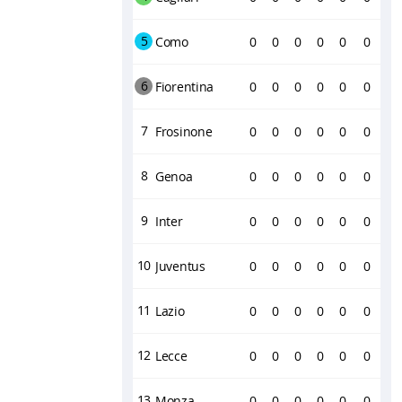
5
Como
0
0
0
0
0
0
6
Fiorentina
0
0
0
0
0
0
7
Frosinone
0
0
0
0
0
0
8
Genoa
0
0
0
0
0
0
9
Inter
0
0
0
0
0
0
10
Juventus
0
0
0
0
0
0
11
Lazio
0
0
0
0
0
0
12
Lecce
0
0
0
0
0
0
13
Monza
0
0
0
0
0
0