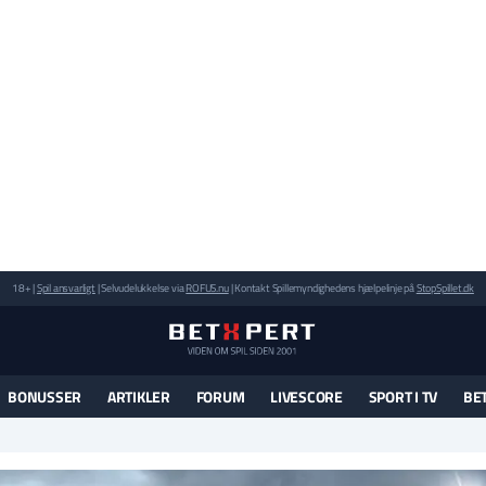
18+ |
Spil ansvarligt
| Selvudelukkelse via
ROFUS.nu
| Kontakt Spillemyndighedens hjælpelinje på
StopSpillet.dk
BONUSSER
ARTIKLER
FORUM
LIVESCORE
SPORT I TV
BE