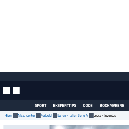
SØG
INDSTILLINGER
SPORT
EKSPERTTIPS
ODDS
BOOKMAKERE
Hjem
Matchcenter
Fodbold
Italien - Italien Serie A
Lecce - Juventus