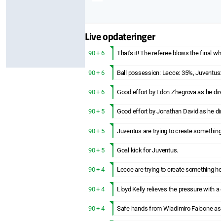
Live opdateringer
90 + 6
That's it! The referee blows the final wh
90 + 6
Ball possession: Lecce: 35%, Juventus
90 + 6
Good effort by Edon Zhegrova as he dire
90 + 5
Good effort by Jonathan David as he dir
90 + 5
Juventus are trying to create something
90 + 5
Goal kick for Juventus.
90 + 4
Lecce are trying to create something he
90 + 4
Lloyd Kelly relieves the pressure with 
90 + 4
Safe hands from Wladimiro Falcone as 