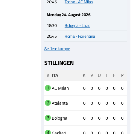
20:45
Torino - AC Milan
Monday 24. August 2026
18:30
Bologna - Lazio
20:45
Roma - Fiorentina
Se flere kampe
STILLINGEN
#
ITA
K
V
U
T
F
P
1
AC Milan
0
0
0
0
0
0
2
Atalanta
0
0
0
0
0
0
3
Bologna
0
0
0
0
0
0
4
Cagliari
0
0
0
0
0
0