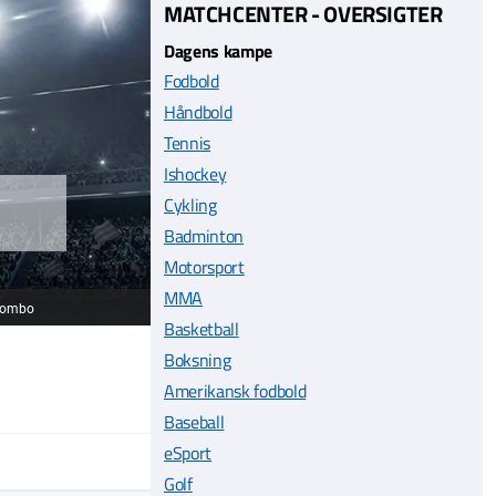
MATCHCENTER - OVERSIGTER
Dagens kampe
Fodbold
Håndbold
Tennis
Ishockey
Cykling
Badminton
Motorsport
MMA
lombo
Basketball
Boksning
Amerikansk fodbold
Baseball
eSport
Golf