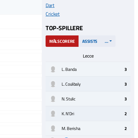
Dart
Cricket
TOP-SPILLERE
MÅLSCORERE
ASSISTS
...
Lecce
L. Banda
3
L. Coulibaly
3
N. Stulic
3
K. N'Dri
2
M. Berisha
2