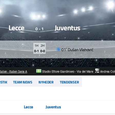
Lecce
Juventus
0 - 1
1H
2H
01ʼ Dušan Vlahović
0-1
0-0
Italien - Italien Serie A
Stadio Ettore Giardiniero - Via del Mare
Andrea Co
ISTIK
TEAM NEWS
NYHEDER
TENDENSER
Lecce
Juventus