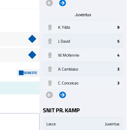
Juventus
K. Yildiz
9
J. David
5
W. McKennie
4
A. Cambiaso
3
SENESTE
C. Conceicao
3
SNIT PR. KAMP
Lecce
Juventus