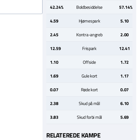
42.24%
Boldbesiddelse
57.14%
4.59
Hjørnespark
5.10
2.45
Kontra-angreb
2.00
12.59
Frispark
12.41
1.10
Offside
1.72
1.69
Gule kort
1.17
0.07
Røde kort
0.07
2.38
Skud på mål
6.10
3.83
Skud forbi mål
5.69
RELATEREDE KAMPE