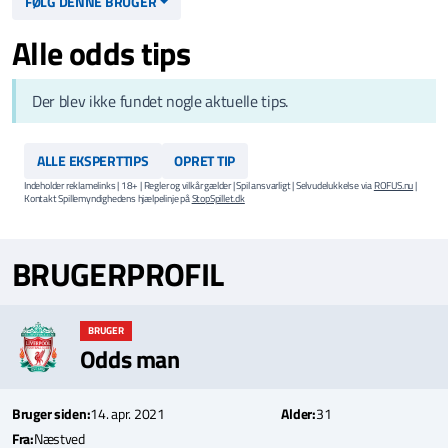
FØLG DENNE BRUGER
Alle odds tips
Der blev ikke fundet nogle aktuelle tips.
ALLE EKSPERTTIPS
OPRET TIP
Indeholder reklamelinks | 18+ | Regler og vilkår gælder | Spil ansvarligt | Selvudelukkelse via
ROFUS.nu
|
Kontakt Spillemyndighedens hjælpelinje på
StopSpillet.dk
BRUGERPROFIL
BRUGER
Odds man
Bruger siden:
14. apr. 2021
Alder:
31
Fra:
Næstved