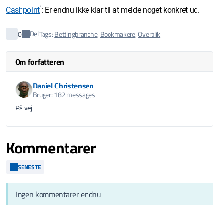
*
Cashpoint
: Er endnu ikke klar til at melde noget konkret ud.
Del
0
Tags:
Bettingbranche
,
Bookmakere
,
Overblik
Om forfatteren
Daniel Christensen
Bruger: 182 messages
På vej...
Kommentarer
SENESTE
Ingen kommentarer endnu