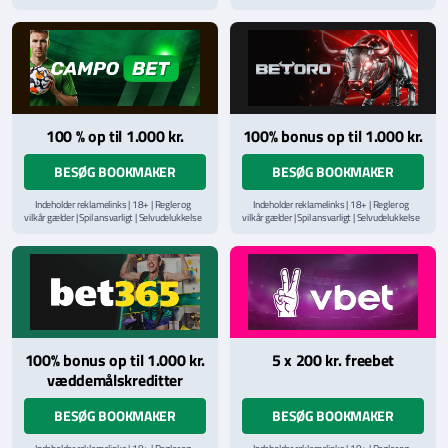
via
ROFUS.nu
| Kontakt Spillemyndighedens
via
ROFUS.nu
| Kontakt Spillemyndighedens
hjælpelinje på
StopSpillet.dk
hjælpelinje på
StopSpillet.dk
Læs vilkår og betingelser
her
Læs vilkår og betingelser
her
100 % op til 1.000 kr.
100% bonus op til 1.000 kr.
BESØG BOOKMAKER
BESØG BOOKMAKER
Indeholder reklamelinks | 18+ | Regler og
Indeholder reklamelinks | 18+ | Regler og
vilkår gælder | Spil ansvarligt | Selvudelukkelse
vilkår gælder | Spil ansvarligt | Selvudelukkelse
via
ROFUS.nu
| Kontakt Spillemyndighedens
via
ROFUS.nu
| Kontakt Spillemyndighedens
hjælpelinje på
StopSpillet.dk
hjælpelinje på
StopSpillet.dk
Læs vilkår og betingelser
her
Læs vilkår og betingelser
her
100% bonus op til 1.000 kr.
5 x 200 kr. freebet
væddemålskreditter
BESØG BOOKMAKER
BESØG BOOKMAKER