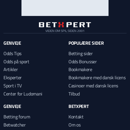
GENVEJE
POPULÆRE SIDER
Odds Tips
Betting sider
Odds på sport
Odds Bonusser
Artikler
Bookmakere
Eksperter
Bookmakere med dansk licens
Sport i TV
Casinoer med dansk licens
Center for Ludomani
Tilbud
GENVEJE
BETXPERT
Betting forum
Kontakt
Betwatcher
Om os