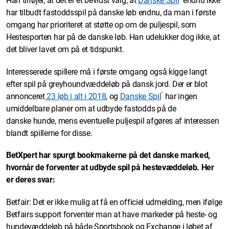
Han tilføjer, at det er et bevidst valg, at
Danske Spil
endnu ikke
har tilbudt fastoddsspil på danske løb endnu, da man i første
omgang har prioriteret at støtte op om de puljespil, som
Hestesporten har på de danske løb. Han udelukker dog ikke, at
det bliver lavet om på et tidspunkt.
Interesserede spillere må i første omgang også kigge langt
efter spil på
greyhoundvæddeløb på dansk jord. Der er blot
*
annonceret
23 løb i alt i 2018
, og
Danske Spil
har
ingen
umiddelbare planer om at udbyde fastodds på de
danske
hunde, mens
eventuelle puljespil afgøres af interessen
blandt spillerne for disse.
BetXpert har spurgt bookmakerne på det danske marked,
hvornår de forventer at udbyde spil på hestevæddeløb. Her
er deres svar:
Betfair: Det er ikke mulig at få en officiel udmelding, men ifølge
Betfairs support forventer man at have markeder på heste- og
hundevæddeløb på både Sportsbook og Exchange i løbet af