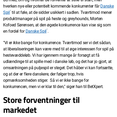
hverken nye eller potentielt kommende konkurrenter får
Danske
*
Spil
til at føle, at de sidder usikkert i sadlen. Tværtimod mener
produktmanager på spil på heste og greyhounds, Morten
Kofoed Sørensen, at den øgede konkurrence kan vise sig som
*
en fordel for
Danske Spil
.
"Vi er ikke bange for konkurrence. Tværtimod ser vi det sådan,
at liberaliseringen kan være med til at øge interessen for spil på
hestevæddeløb. Vi har igennem mange år forsøgt at få
udlændinge til at spille med i danske løb, og det har jo gjort, at
omsætningen på puljespil er steget. Det håber vi kan fortsætte,
og at der er flere danskere, der følger trop, hvis
opmærksomheden stiger. Så vi er ikke bange for
konkurrencen, men vi er klar til den," siger han til BetXpert.
Store forventninger til
markedet