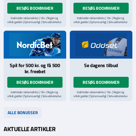
BESØG BOOKMAKER
BESØG BOOKMAKER
Indeholder reklamelinks | 18+ | Regler og
Indeholder reklamelinks | 18+ | Regler og
vilkår gælder | Spil ansvarligt | Selvudelukkelse
vilkår gælder | Spil ansvarligt | Selvudelukkelse
via
ROFUS.nu
| Kontakt Spillemyndighedens
via
ROFUS.nu
| Kontakt Spillemyndighedens
hjælpelinje på
StopSpillet.dk
hjælpelinje på
StopSpillet.dk
Læs vilkår og betingelser
her
Spil for 500 kr. og få 500
Se dagens tilbud
kr. freebet
BESØG BOOKMAKER
BESØG BOOKMAKER
Indeholder reklamelinks | 18+ | Regler og
Indeholder reklamelinks | 18+ | Regler og
vilkår gælder | Spil ansvarligt | Selvudelukkelse
vilkår gælder | Spil ansvarligt | Selvudelukkelse
via
ROFUS.nu
| Kontakt Spillemyndighedens
via
ROFUS.nu
| Kontakt Spillemyndighedens
hjælpelinje på
StopSpillet.dk
hjælpelinje på
StopSpillet.dk
Læs vilkår og betingelser
her
Læs vilkår og betingelser
her
ALLE BONUSSER
AKTUELLE ARTIKLER