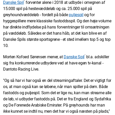
*
Danske Spil
forventer alene i 2018 at udbyde i omegnen af
15.000 spil på hestevæddeløb og ca. 25.000 spil på
greyhoundvæddeløb - fordelt på både
puljespil
og for
hyggespillere mere klassiske fastoddsspil. Og den høje volume
har direkte indflydelse på hans forventninger til omsætningen
på væddeløb. Således er det hans håb, at det kan blive en af
Danske Spils største sportsgrene - et sted imellem top 5 og top
10.
*
Morten Kofoed Sørensen mener, at
Danske Spil
bl.a. adskiller
sig fra konkurrerende udbydere ved at have egen tv-kanal -
Dantoto Racing Live.
"Og så har vi har også en del streamingaftaler. Det er vigtigt for
os, at man også kan se løbene, når man spiller på dem. Både
fastodds og puljespil. Som det er lige nu, kan man streame alle
de løb, vi
udbyder fastodds på. Det er fra England og Sydafrika
og De Forenede Arabiske Emirater. På greyhounds har man
ikke kunnet se indtil nu, men det har vi også næsten på plads,"