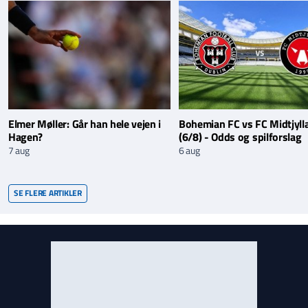
Elmer Møller: Går han hele vejen i
Bohemian FC vs FC Midtjyll
Hagen?
(6/8) - Odds og spilforslag
7 aug
6 aug
SE FLERE ARTIKLER