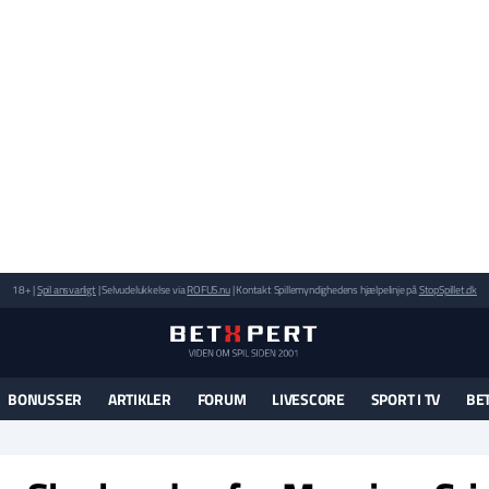
18+ |
Spil ansvarligt
| Selvudelukkelse via
ROFUS.nu
| Kontakt Spillemyndighedens hjælpelinje på
StopSpillet.dk
BONUSSER
ARTIKLER
FORUM
LIVESCORE
SPORT I TV
BE