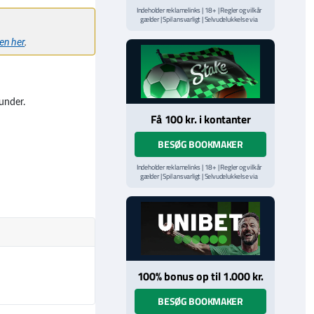
Indeholder reklamelinks | 18+ | Regler og vilkår
gælder | Spil ansvarligt | Selvudelukkelse via
ROFUS.nu
| Kontakt Spillemyndighedens
hjælpelinje på
StopSpillet.dk
en her
.
Læs vilkår og betingelser
her
under.
Få 100 kr. i kontanter
BESØG BOOKMAKER
Indeholder reklamelinks | 18+ | Regler og vilkår
gælder | Spil ansvarligt | Selvudelukkelse via
ROFUS.nu
| Kontakt Spillemyndighedens
hjælpelinje på
StopSpillet.dk
Læs vilkår og betingelser
her
100% bonus op til 1.000 kr.
BESØG BOOKMAKER