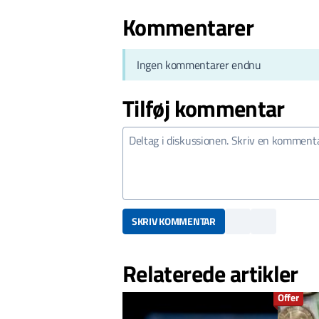
Kommentarer
Ingen kommentarer endnu
Tilføj kommentar
SKRIV KOMMENTAR
Relaterede artikler
Offer