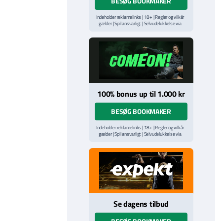
BESØG BOOKMAKER
Indeholder reklamelinks | 18+ | Regler og vilkår
gælder | Spil ansvarligt | Selvudelukkelse via
ROFUS.nu
| Kontakt Spillemyndighedens
hjælpelinje på
StopSpillet.dk
100% bonus up til 1.000 kr
BESØG BOOKMAKER
Indeholder reklamelinks | 18+ | Regler og vilkår
gælder | Spil ansvarligt | Selvudelukkelse via
ROFUS.nu
| Kontakt Spillemyndighedens
hjælpelinje på
StopSpillet.dk
Læs vilkår og betingelser
her
Se dagens tilbud