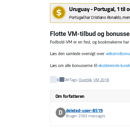
Uruguay - Portugal, 1 til 
Portugal har Cristiano Ronaldo, men 
Flotte VM-tilbud og bonusse
Fodbold-VM er en fest, og bookmakerne har k
Læs den samlede oversigt over
velkomstbonus
Læs om alle bonusserne til
eksisterende kunde
Del
0
Tags:
Overblik
,
VM 2018
Om forfatteren
deleted-user-8519
D
Bruger: 2563 messages