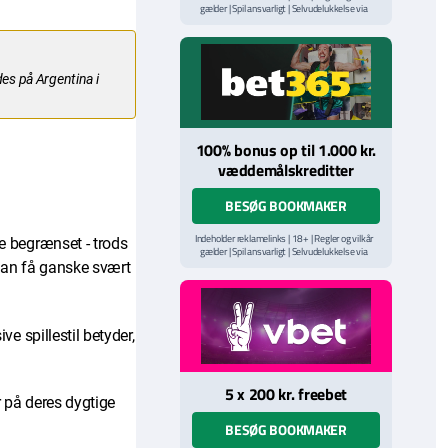
gælder | Spil ansvarligt | Selvudelukkelse via
ROFUS.nu
| Kontakt Spillemyndighedens
hjælpelinje på
StopSpillet.dk
Læs vilkår og betingelser
her
es på Argentina i
100% bonus op til 1.000 kr.
væddemålskreditter
BESØG BOOKMAKER
Indeholder reklamelinks | 18+ | Regler og vilkår
e begrænset - trods
gælder | Spil ansvarligt | Selvudelukkelse via
ROFUS.nu
| Kontakt Spillemyndighedens
kan få ganske svært
hjælpelinje på
StopSpillet.dk
e spillestil betyder,
5 x 200 kr. freebet
r på deres dygtige
BESØG BOOKMAKER