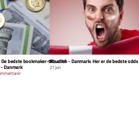
: De bedste bookmaker-tilbud til
Kroatien - Danmark: Her er de bedste odds
 - Danmark
27 jun
ommentarer