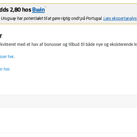
odds 2,80 hos
Bwin
*
Uruguay har potentialet til at gøre rigtig ondt på Portugal.
Læs ekspertanalys
r
vitteret med et hav af bonusser og tilbud til både nye og eksisterende k
ser her
.
r her.