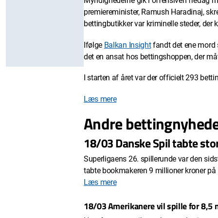
Myndighederne gik i offensiven fredag mor
premiereminister, Ramush Haradinaj, skre
bettingbutikker var kriminelle steder, der k
Ifølge
Balkan Insight
fandt det ene mord 
det en ansat hos bettingshoppen, der mått
I starten af året var der officielt 293 bet
Læs mere
Andre bettingnyhede
18/03 Danske Spil tabte stor
Superligaens 26. spillerunde var den sids
tabte bookmakeren 9 millioner kroner på
Læs mere
18/03 Amerikanere vil spille for 8,5 m