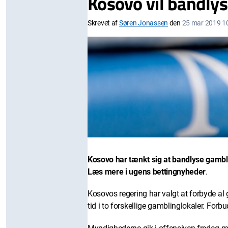
Kosovo vil bandly
Skrevet af
Søren Jonassen
den
25 mar 2019 1
Kosovo har tænkt sig at bandlyse gambl
Læs mere i ugens
bettingnyheder
.
Kosovos regering har valgt at forbyde al 
tid i to forskellige gamblinglokaler. For