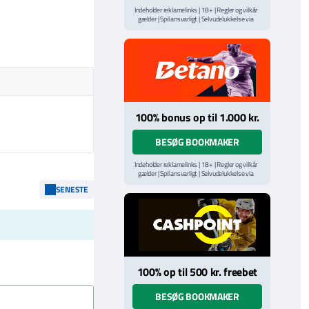
Indeholder reklamelinks | 18+ | Regler og vilkår
gælder | Spil ansvarligt | Selvudelukkelse via
ROFUS.nu
| Kontakt Spillemyndighedens
hjælpelinje på
StopSpillet.dk
Læs vilkår og betingelser
her
100% bonus op til 1.000 kr.
BESØG BOOKMAKER
Indeholder reklamelinks | 18+ | Regler og vilkår
gælder | Spil ansvarligt | Selvudelukkelse via
ROFUS.nu
| Kontakt Spillemyndighedens
SENESTE
hjælpelinje på
StopSpillet.dk
100% op til 500 kr. freebet
BESØG BOOKMAKER