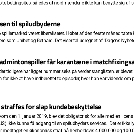
ke bettingsites, således at nordmændene ikke kan benytte sig af s
en til spiludbyderne
spillemarked været liberaliseret. I løbet af den første måned tabte
ere som Unibet og Bethard. Det viser tal udregnet af 'Dagens Nyhete
badmintonspiller får karantæne i matchfixings
er tidligere har ligget nummer seks på verdensranglisten, er bleve
or ikke at have indberettet to episoder, hvor han var vidende om p
traffes for slap kundebeskyttelse
kom den 1. januar 2019, blev det obligatorisk for alle med en licens
US) ikke kunne få adgang til en spiludbyders services. Det er ikke l
har modtaget en økonomisk straf på henholdsvis 4.000.000 og 100.