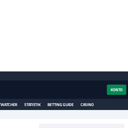
KONTO
TWATCHER
STATISTIK
BETTING GUIDE
CASINO