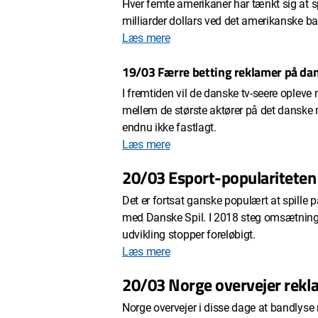
Hver femte amerikaner har tænkt sig at spil
milliarder dollars ved det amerikanske b
Læs mere
19/03 Færre betting reklamer på da
I fremtiden vil de danske tv-seere opleve
mellem de største aktører på det danske
endnu ikke fastlagt.
Læs mere
20/03 Esport-populariteten
Det er fortsat ganske populært at spille 
med Danske Spil. I 2018 steg omsætninge
udvikling stopper foreløbigt.
Læs mere
20/03 Norge overvejer rek
Norge overvejer i disse dage at bandlyse 