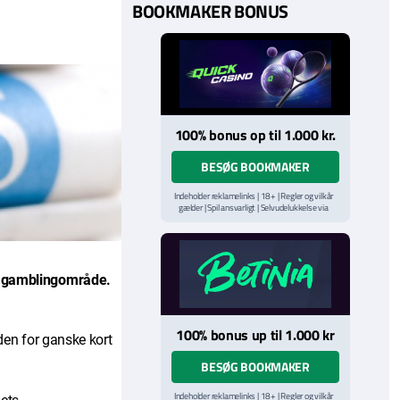
BOOKMAKER BONUS
100% bonus op til 1.000 kr.
BESØG BOOKMAKER
Indeholder reklamelinks | 18+ | Regler og vilkår
gælder | Spil ansvarligt | Selvudelukkelse via
ROFUS.nu
| Kontakt Spillemyndighedens
hjælpelinje på
StopSpillet.dk
Læs vilkår og betingelser
her
et gamblingområde.
100% bonus up til 1.000 kr
den for ganske kort
BESØG BOOKMAKER
Indeholder reklamelinks | 18+ | Regler og vilkår