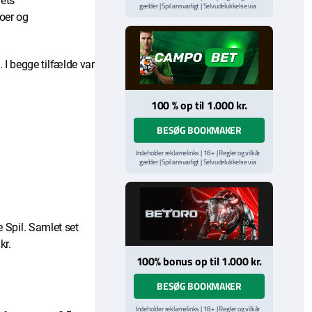
dets
gælder | Spil ansvarligt | Selvudelukkelse via
ROFUS.nu
| Kontakt Spillemyndighedens
noer og
hjælpelinje på
StopSpillet.dk
Læs vilkår og betingelser
her
 begge tilfælde var
100 % op til 1.000 kr.
BESØG BOOKMAKER
Indeholder reklamelinks | 18+ | Regler og vilkår
gælder | Spil ansvarligt | Selvudelukkelse via
ROFUS.nu
| Kontakt Spillemyndighedens
hjælpelinje på
StopSpillet.dk
Læs vilkår og betingelser
her
 Spil. Samlet set
kr.
100% bonus op til 1.000 kr.
BESØG BOOKMAKER
Indeholder reklamelinks | 18+ | Regler og vilkår