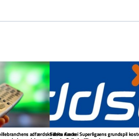
pillebranchens adfærdskodeks: Færre
Sidste runde i Superligaens grundspil kost