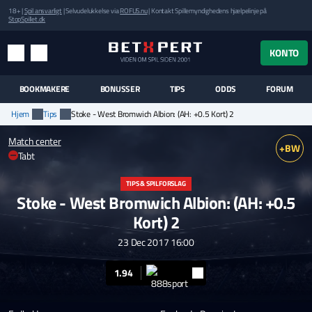
18+ |
Spil ansvarligt
| Selvudelukkelse via
ROFUS.nu
| Kontakt Spillemyndighedens hjælpelinje på
StopSpillet.dk
UK MENUEN
KONTO
MENU
SØG
BOOKMAKERE
BONUSSER
TIPS
ODDS
FORUM
Hjem
Tips
Stoke - West Bromwich Albion: (AH: +0.5 Kort) 2
Match center
+BW
Tabt
TIPS & SPILFORSLAG
Stoke - West Bromwich Albion: (AH: +0.5
Kort) 2
23 Dec 2017 16:00
1.94