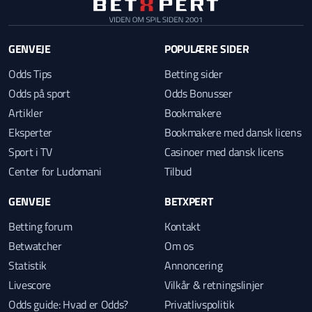
GENVEJE
POPULÆRE SIDER
Odds Tips
Betting sider
Odds på sport
Odds Bonusser
Artikler
Bookmakere
Eksperter
Bookmakere med dansk licens
Sport i TV
Casinoer med dansk licens
Center for Ludomani
Tilbud
GENVEJE
BETXPERT
Betting forum
Kontakt
Betwatcher
Om os
Statistik
Annoncering
Livescore
Vilkår & retningslinjer
Odds guide: Hvad er Odds?
Privatlivspolitik