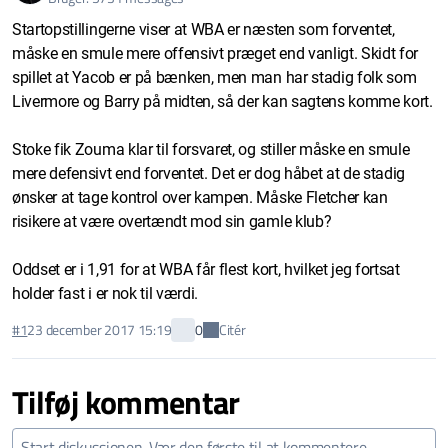
Startopstillingerne viser at WBA er næsten som forventet,
måske en smule mere offensivt præget end vanligt. Skidt for
spillet at Yacob er på bænken, men man har stadig folk som
Livermore og Barry på midten, så der kan sagtens komme kort.
Stoke fik Zouma klar til forsvaret, og stiller måske en smule
mere defensivt end forventet. Det er dog håbet at de stadig
ønsker at tage kontrol over kampen. Måske Fletcher kan
risikere at være overtændt mod sin gamle klub?
Oddset er i 1,91 for at WBA får flest kort, hvilket jeg fortsat
holder fast i er nok til værdi.
Citér
#1
23 december 2017 15:19
0
Tilføj kommentar