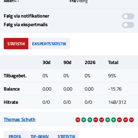
Alder:
41
Fra:
Viborg
Følg via notifikationer
Følg via ekspertmails
STATISTIK
EKSPERTSTATISTIK
30d
90d
2026
Total
Tilbagebet.
0%
0%
0%
95%
Balance
0.00
0.00
0.00
-15.76
Hitrate
0/0
0/0
0/0
148/312
Thomas Schyth
PROFIL
TIP-ARKIV
STATISTIK