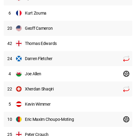
6
Kurt Zouma
20
Geoff Cameron
42
Thomas Edwards
24
Darren Fletcher
4
Joe Allen
22
Xherdan Shaqiri
5
Kevin Wimmer
10
Eric Maxim Choupo-Moting
25
Peter Crouch