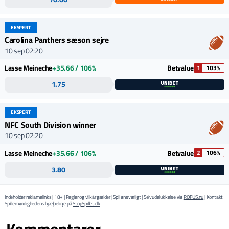
EKSPERT
Carolina Panthers sæson sejre
10 sep 02:20
Lasse Meineche
+35.66 / 106%
Betvalue
1
103%
1.75
EKSPERT
NFC South Division winner
10 sep 02:20
Lasse Meineche
+35.66 / 106%
Betvalue
2
106%
3.80
Indeholder reklamelinks | 18+ | Regler og vilkår gælder | Spil ansvarligt | Selvudelukkelse via
ROFUS.nu
| Kontakt
Spillemyndighedens hjælpelinje på
StopSpillet.dk