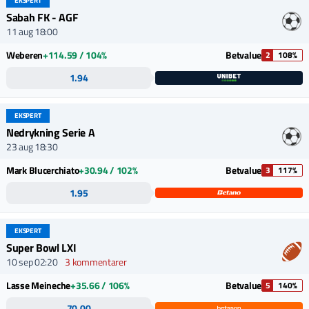
EKSPERT
Sabah FK - AGF
11 aug 18:00
Weberen
+114.59 / 104%
Betvalue
2
108%
1.94
EKSPERT
Nedrykning Serie A
23 aug 18:30
Mark Blucerchiato
+30.94 / 102%
Betvalue
3
117%
1.95
EKSPERT
Super Bowl LXI
10 sep 02:20
3 kommentarer
Lasse Meineche
+35.66 / 106%
Betvalue
5
140%
70.00