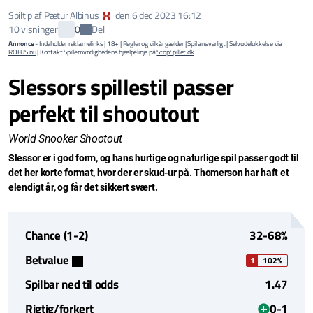
Spiltip af
Pætur Albinus
den
6 dec 2023 16:12
Del
10 visninger
0
Annonce
- Indeholder reklamelinks | 18+ | Regler og vilkår gælder | Spil ansvarligt | Selvudelukkelse via
ROFUS.nu
| Kontakt Spillemyndighedens hjælpelinje på
StopSpillet.dk
Slessors spillestil passer
perfekt til shooutout
World Snooker Shootout
Slessor er i god form, og hans hurtige og naturlige spil passer godt til
det her korte format, hvor der er skud-ur på. Thomerson har haft et
elendigt år, og får det sikkert svært.
Chance (1-2)
32-68%
Betvalue
1
102%
Spilbar ned til odds
1.47
Rigtig/forkert
0-1