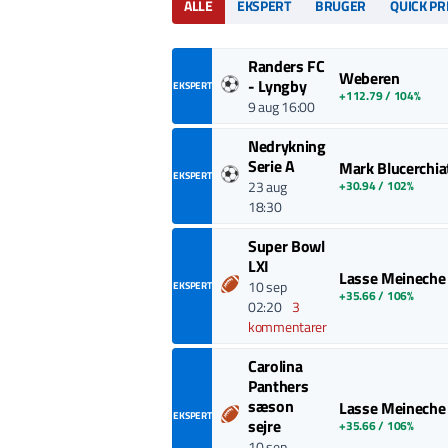
ALLE
EKSPERT
BRUGER
QUICK PR
Randers FC
Weberen
- Lyngby
EKSPERT
+112.79 / 104%
9 aug 16:00
Nedrykning
Serie A
Mark Blucerchia
EKSPERT
23 aug
+30.94 / 102%
18:30
Super Bowl
LXI
Lasse Meineche
10 sep
EKSPERT
+35.66 / 106%
02:20
3
kommentarer
Carolina
Panthers
sæson
Lasse Meineche
EKSPERT
sejre
+35.66 / 106%
10 sep