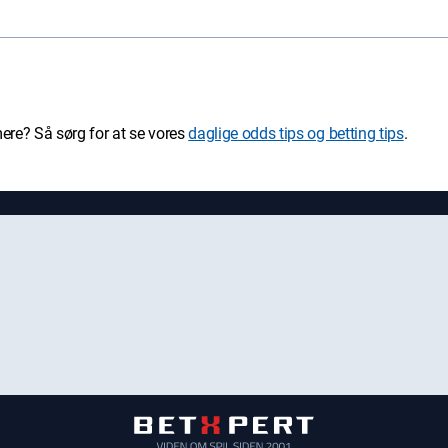
mere? Så sørg for at se vores
daglige odds tips og betting tips
.