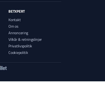
BETXPERT
Kontakt
Om os
Annoncering
Vilkår & retningslinjer
Privatlivspolitik
Cookiepolitik