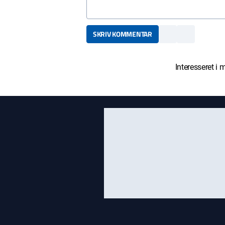
SKRIV KOMMENTAR
Interesseret i 