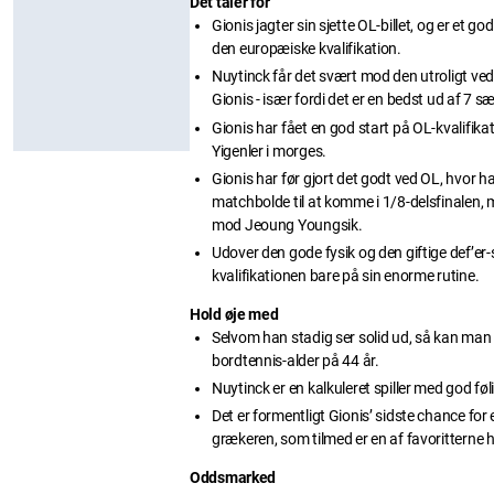
Det taler for
Gionis jagter sin sjette OL-billet, og er et god
den europæiske kvalifikation.
Nuytinck får det svært mod den utroligt ved
Gionis - især fordi det er en bedst ud af 7 
Gionis har fået en god start på OL-kvalifik
Yigenler i morges.
Gionis har før gjort det godt ved OL, hvor h
matchbolde til at komme i 1/8-delsfinalen, 
mod Jeoung Youngsik.
Udover den gode fysik og den giftige def’er-sp
kvalifikationen bare på sin enorme rutine.
Hold øje med
Selvom han stadig ser solid ud, så kan man
bordtennis-alder på 44 år.
Nuytinck er en kalkuleret spiller med god føl
Det er formentligt Gionis’ sidste chance fo
grækeren, som tilmed er en af favoritterne 
Oddsmarked