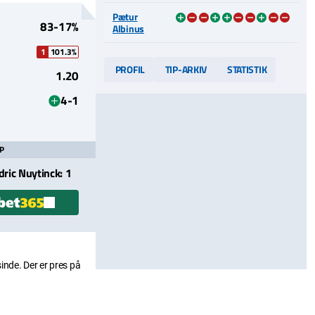
Pætur
83-17%
Albinus
1
101.3%
PROFIL
TIP-ARKIV
STATISTIK
1.20
4-1
IP
dric Nuytinck: 1
inde. Der er pres på