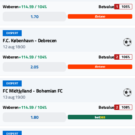
Weberen
+114.59 / 104%
Betvalue
1
105%
1.70
EKSPERT
F.C. København - Debrecen
12 aug 18:00
Weberen
+114.59 / 104%
Betvalue
2
106%
2.05
EKSPERT
FC Midtjylland - Bohemian FC
13 aug 19:00
Weberen
+114.59 / 104%
Betvalue
2
108%
1.80
EKSPERT