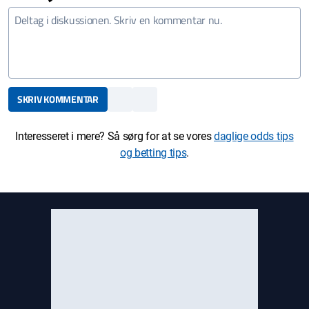
SKRIV KOMMENTAR
Interesseret i mere? Så sørg for at se vores
daglige odds tips
og betting tips
.