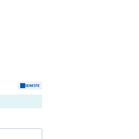
SENESTE