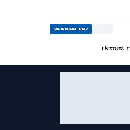
SKRIV KOMMENTAR
Interesseret i 