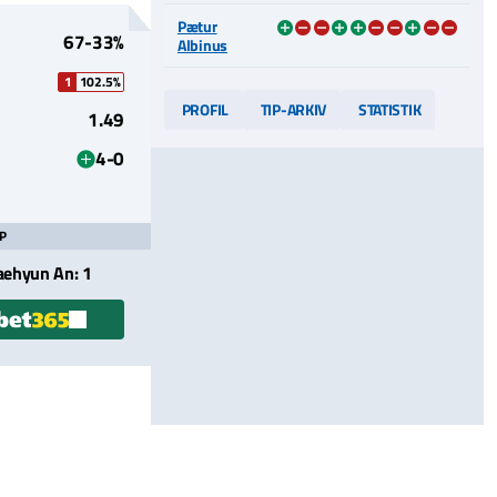
Pætur
67-33%
Albinus
1
102.5%
PROFIL
TIP-ARKIV
STATISTIK
1.49
4-0
IP
aehyun An: 1