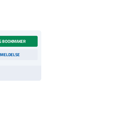
G BOOKMAKER
MELDELSE