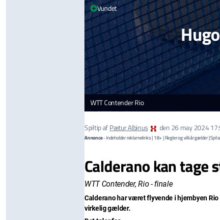
Vundet
Hugo 
WTT Contender Rio
Spiltip af
Pætur Albinus
den
26 may 2024 17
Annonce
- Indeholder reklamelinks | 18+ | Regler og vilkår gælder | Spil 
Calderano kan tage 
WTT Contender, Rio - finale
Calderano har været flyvende i hjembyen Rio d
virkelig gælder.