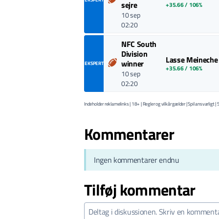
sejre
+35.66 / 106%
10 sep
02:20
NFC South
Division
Lasse Meineche
winner
EKSPERT
+35.66 / 106%
10 sep
02:20
Indeholder reklamelinks | 18+ | Regler og vilkår gælder | Spil ansvarligt 
Kommentarer
Ingen kommentarer endnu
Tilføj kommentar