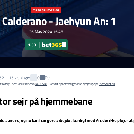
TIPS & SPILFORSLAG
Calderano - Jaehyun An: 1
26 May 2024 16:45
1.53
Del
:52
15 visninger
0
ansvarligt | Selvudelukkelse via
ROFUS.nu
| Kontakt Spillemyndighedens hjælpelinje på
StopSpillet.dk
stor sejr på hjemmebane
e Janeiro, og nu kan han gøre arbejdet færdigt mod An, der ikke plejer at