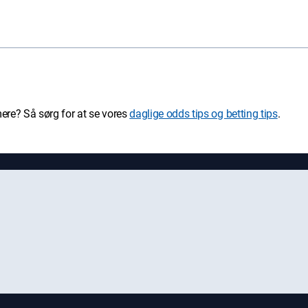
mere? Så sørg for at se vores
daglige odds tips og betting tips
.