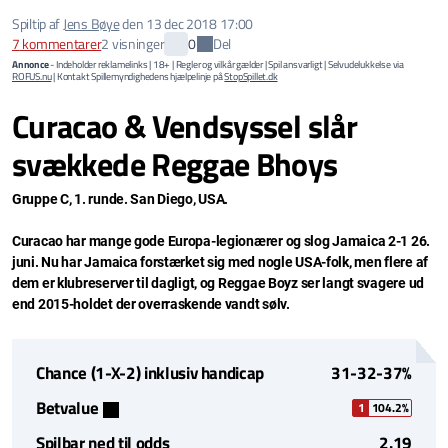
Spiltip af
Jens Bøye
den
13 dec 2018 17:00
Del
7
kommentarer
2 visninger
0
Annonce
- Indeholder reklamelinks | 18+ | Regler og vilkår gælder | Spil ansvarligt | Selvudelukkelse via
ROFUS.nu
| Kontakt Spillemyndighedens hjælpelinje på
StopSpillet.dk
Curacao & Vendsyssel slår
svækkede Reggae Bhoys
Gruppe C, 1. runde. San Diego, USA.
Curacao har mange gode Europa-legionærer og slog Jamaica 2-1 26.
juni. Nu har Jamaica forstærket sig med nogle USA-folk, men flere af
dem er klubreserver til dagligt, og Reggae Boyz ser langt svagere ud
end 2015-holdet der overraskende vandt sølv.
Chance (1-X-2) inklusiv handicap
31-32-37%
Betvalue
1
104.2%
Spilbar ned til odds
2.19