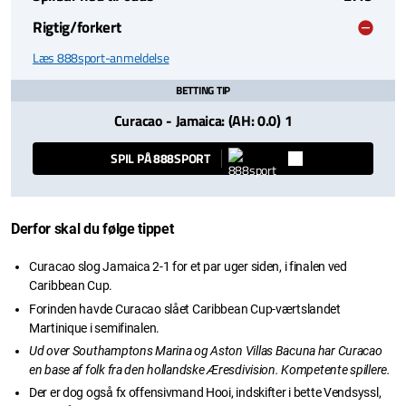
Rigtig/forkert
Læs 888sport-anmeldelse
BETTING TIP
Curacao - Jamaica: (AH: 0.0) 1
SPIL PÅ 888SPORT
Derfor skal du følge tippet
Curacao slog Jamaica 2-1 for et par uger siden, i finalen ved
Caribbean Cup.
Forinden havde Curacao slået Caribbean Cup-værtslandet
Martinique i semifinalen.
Ud over Southamptons Marina og Aston Villas Bacuna har Curacao
en base af folk fra den hollandske Æresdivision. Kompetente spillere.
Der er dog også fx offensivmand Hooi, indskifter i bette Vendsyssl,