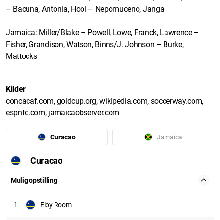
– Bacuna, Antonia, Hooi – Nepomuceno, Janga
Jamaica: Miller/Blake – Powell, Lowe, Franck, Lawrence –
Fisher, Grandison, Watson, Binns/J. Johnson – Burke,
Mattocks
Kilder
concacaf.com, goldcup.org, wikipedia.com, soccerway.com,
espnfc.com, jamaicaobserver.com
Curacao
Jamaica
Curacao
Mulig opstilling
1
Eloy Room