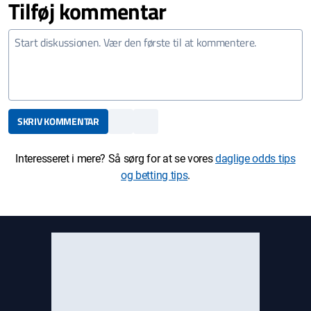
Tilføj kommentar
SKRIV KOMMENTAR
Interesseret i mere? Så sørg for at se vores
daglige odds tips
og betting tips
.