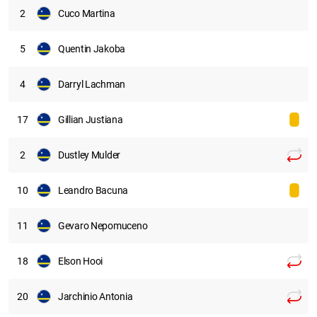
2
Cuco Martina
5
Quentin Jakoba
4
Darryl Lachman
17
Gillian Justiana
2
Dustley Mulder
10
Leandro Bacuna
11
Gevaro Nepomuceno
18
Elson Hooi
20
Jarchinio Antonia