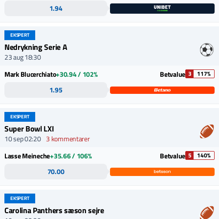
1.94
EKSPERT
Nedrykning Serie A
23 aug 18:30
Mark Blucerchiato
+30.94 / 102%
Betvalue
3
117%
1.95
EKSPERT
Super Bowl LXI
10 sep 02:20
3 kommentarer
Lasse Meineche
+35.66 / 106%
Betvalue
5
140%
70.00
EKSPERT
Carolina Panthers sæson sejre