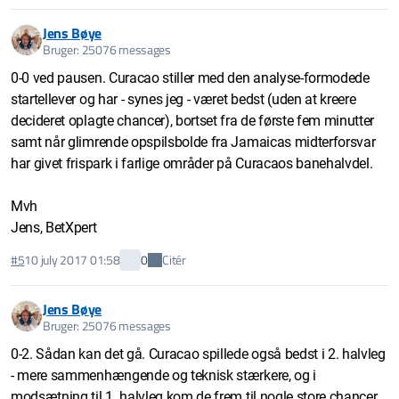
Jens Bøye
Bruger: 25076 messages
0-0 ved pausen. Curacao stiller med den analyse-formodede
startellever og har - synes jeg - været bedst (uden at kreere
decideret oplagte chancer), bortset fra de første fem minutter
samt når glimrende opspilsbolde fra Jamaicas midterforsvar
har givet frispark i farlige områder på Curacaos banehalvdel.
Mvh
Jens, BetXpert
Citér
#5
10 july 2017 01:58
0
Jens Bøye
Bruger: 25076 messages
0-2. Sådan kan det gå. Curacao spillede også bedst i 2. halvleg
- mere sammenhængende og teknisk stærkere, og i
modsætning til 1. halvleg kom de frem til nogle store chancer.