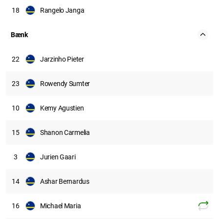
18
Rangelo Janga
Bænk
22
Jarzinho Pieter
23
Rowendy Sumter
10
Kemy Agustien
15
Shanon Carmelia
3
Jurien Gaari
14
Ashar Bernardus
16
Michael Maria