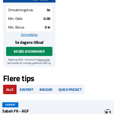
Omsætningskrav
0x
Min. Odds
0.00
Min. Bonus
0 kr
Anmeldelse
Se dagens tilbud
BESØG BOOKMAKER
Regler og vilkår: Vi henviser til
Danske Spil
hjemmeside for samtlige gældende vilkår og
betingelser for denne bonus.
Flere tips
ALLE
EKSPERT
BRUGER
QUICK PREDICT
EKSPERT
Sabah FK - AGF