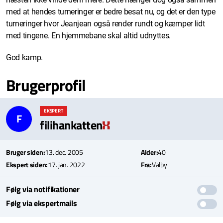
med at hendes turneringer er bedre besat nu, og det er den type
turneringer hvor Jeanjean også render rundt og kæmper lidt
med tingene. En hjemmebane skal altid udnyttes.
God kamp.
Brugerprofil
EKSPERT
F
filihankatten
Bruger siden:
13. dec. 2005
Alder:
40
Ekspert siden:
17. jan. 2022
Fra:
Valby
Følg via notifikationer
Følg via ekspertmails