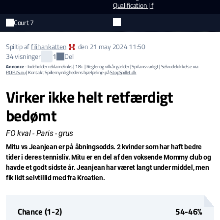
Qualification | f
Court 7
Spiltip af
filihankatten
den
21 may 2024 11:50
Del
34 visninger
1
Annonce
- Indeholder reklamelinks | 18+ | Regler og vilkår gælder | Spil ansvarligt | Selvudelukkelse via
ROFUS.nu
| Kontakt Spillemyndighedens hjælpelinje på
StopSpillet.dk
Virker ikke helt retfærdigt
bedømt
FO kval - Paris - grus
Mitu vs Jeanjean er på åbningsodds. 2 kvinder som har haft bedre
tider i deres tennisliv. Mitu er en del af den voksende Mommy club og
havde et godt sidste år. Jeanjean har været langt under middel, men
fik lidt selvtillid med fra Kroatien.
Chance (1-2)
54-46%