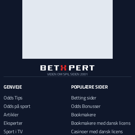
GENVEJE
POPULÆRE SIDER
Odds Tips
Betting sider
Odds på sport
Odds Bonusser
Artikler
Bookmakere
Eksperter
Bookmakere med dansk licens
Sport i TV
Casinoer med dansk licens