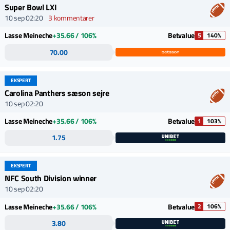
Super Bowl LXI
10 sep 02:20
3 kommentarer
Lasse Meineche
+35.66 / 106%
Betvalue
5
140%
70.00
EKSPERT
Carolina Panthers sæson sejre
10 sep 02:20
Lasse Meineche
+35.66 / 106%
Betvalue
1
103%
1.75
EKSPERT
NFC South Division winner
10 sep 02:20
Lasse Meineche
+35.66 / 106%
Betvalue
2
106%
3.80