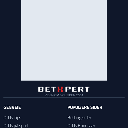
GENVEJE
POPULÆRE SIDER
Odds Tips
Betting sider
Odds på sport
Odds Bonusser