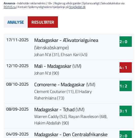
Annonce
- Indeholder reklamelinks | 18+ | Regler og vilkår gælder | Spil ansvarligt | Selvudelukkelse via
ROFUS.nu
| Kontakt Spillemyndighedens hjælpelinje på
StopSpillet.dk
ANALYSE
RESULTATER
17/11-2025
Madagaskar - Ækvatorialguinea
2 : 0
(Venskabskampe)
Johan N'zi (31)
, Ehsan Kari (45)
12/10-2025
Mali - Madagaskar
(VM)
4 : 1
Johan N'zi (90)
08/10-2025
Comorerne - Madagaskar
(VM)
1 : 2
Clement Couturier (11)
, El Hadary
Raheriniaina (73)
08/09-2025
Madagaskar - Tchad
(VM)
3 : 1
Warren Caddy (52)
, Rayan Raveleson (68)
,
Hakim Abdallah (90)
04/09-2025
Madagaskar - Den Centralafrikanske
2 : 0