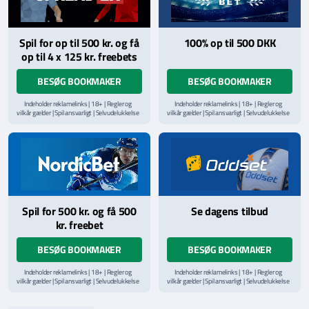
Spil for op til 500 kr. og få
100% op til 500 DKK
op til 4 x 125 kr. freebets
BESØG BOOKMAKER
BESØG BOOKMAKER
Indeholder reklamelinks | 18+ | Regler og
Indeholder reklamelinks | 18+ | Regler og
vilkår gælder | Spil ansvarligt | Selvudelukkelse
vilkår gælder | Spil ansvarligt | Selvudelukkelse
via
ROFUS.nu
| Kontakt Spillemyndighedens
via
ROFUS.nu
| Kontakt Spillemyndighedens
hjælpelinje på
StopSpillet.dk
hjælpelinje på
StopSpillet.dk
Læs vilkår og betingelser
her
Spil for 500 kr. og få 500
Se dagens tilbud
kr. freebet
BESØG BOOKMAKER
BESØG BOOKMAKER
Indeholder reklamelinks | 18+ | Regler og
Indeholder reklamelinks | 18+ | Regler og
vilkår gælder | Spil ansvarligt | Selvudelukkelse
vilkår gælder | Spil ansvarligt | Selvudelukkelse
via
ROFUS.nu
| Kontakt Spillemyndighedens
via
ROFUS.nu
| Kontakt Spillemyndighedens
hjælpelinje på
StopSpillet.dk
hjælpelinje på
StopSpillet.dk
Læs vilkår og betingelser
her
Læs vilkår og betingelser
her