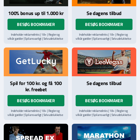
100% bonus up til 1.000 kr
Se dagens tilbud
BESØG BOOKMAKER
BESØG BOOKMAKER
Indeholder reklamelinks | 18+ | Regler og
Indeholder reklamelinks | 18+ | Regler og
vilkår gælder | Spil ansvarligt | Selvudelukkelse
vilkår gælder | Spil ansvarligt | Selvudelukkelse
via
ROFUS.nu
| Kontakt Spillemyndighedens
via
ROFUS.nu
| Kontakt Spillemyndighedens
hjælpelinje på
StopSpillet.dk
hjælpelinje på
StopSpillet.dk
Læs vilkår og betingelser
her
Læs vilkår og betingelser
her
Spil for 100 kr. og få 100
Se dagens tilbud
kr. freebet
BESØG BOOKMAKER
BESØG BOOKMAKER
Indeholder reklamelinks | 18+ | Regler og
Indeholder reklamelinks | 18+ | Regler og
vilkår gælder | Spil ansvarligt | Selvudelukkelse
vilkår gælder | Spil ansvarligt | Selvudelukkelse
via
ROFUS.nu
| Kontakt Spillemyndighedens
via
ROFUS.nu
| Kontakt Spillemyndighedens
hjælpelinje på
StopSpillet.dk
hjælpelinje på
StopSpillet.dk
Læs vilkår og betingelser
her