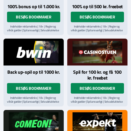
100% bonus op til 1.000 kr.
100% op til 500 kr. freebet
BESØG BOOKMAKER
BESØG BOOKMAKER
Indeholder reklamelinks | 18+ | Regler og
Indeholder reklamelinks | 18+ | Regler og
vilkår gælder | Spil ansvarligt | Selvudelukkelse
vilkår gælder | Spil ansvarligt | Selvudelukkelse
via
ROFUS.nu
| Kontakt Spillemyndighedens
via
ROFUS.nu
| Kontakt Spillemyndighedens
hjælpelinje på
StopSpillet.dk
hjælpelinje på
StopSpillet.dk
Læs vilkår og betingelser
her
Back up-spil op til 1000 kr.
Spil for 100 kr. og få 100
kr. freebet
BESØG BOOKMAKER
BESØG BOOKMAKER
Indeholder reklamelinks | 18+ | Regler og
Indeholder reklamelinks | 18+ | Regler og
vilkår gælder | Spil ansvarligt | Selvudelukkelse
vilkår gælder | Spil ansvarligt | Selvudelukkelse
via
ROFUS.nu
| Kontakt Spillemyndighedens
via
ROFUS.nu
| Kontakt Spillemyndighedens
hjælpelinje på
StopSpillet.dk
hjælpelinje på
StopSpillet.dk
Læs vilkår og betingelser
her