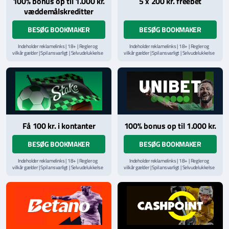
100% bonus op til 1.000 kr.
5 x 200 kr. freebet
væddemålskreditter
BESØG BOOKMAKER
BESØG BOOKMAKER
Indeholder reklamelinks | 18+ | Regler og
Indeholder reklamelinks | 18+ | Regler og
vilkår gælder | Spil ansvarligt | Selvudelukkelse
vilkår gælder | Spil ansvarligt | Selvudelukkelse
via
ROFUS.nu
| Kontakt Spillemyndighedens
via
ROFUS.nu
| Kontakt Spillemyndighedens
hjælpelinje på
StopSpillet.dk
hjælpelinje på
StopSpillet.dk
Læs vilkår og betingelser
her
Få 100 kr. i kontanter
100% bonus op til 1.000 kr.
BESØG BOOKMAKER
BESØG BOOKMAKER
Indeholder reklamelinks | 18+ | Regler og
Indeholder reklamelinks | 18+ | Regler og
vilkår gælder | Spil ansvarligt | Selvudelukkelse
vilkår gælder | Spil ansvarligt | Selvudelukkelse
via
ROFUS.nu
| Kontakt Spillemyndighedens
via
ROFUS.nu
| Kontakt Spillemyndighedens
hjælpelinje på
StopSpillet.dk
hjælpelinje på
StopSpillet.dk
Læs vilkår og betingelser
her
Læs vilkår og betingelser
her