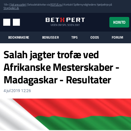
18+ |
Spil ansvarligt
| Selvudelukkelse via
ROFUS.nu
| Kontakt Spillemyndighedens hjælpelinje på
StopSpillet.dk
UK MENUEN
KONTO
MENU
SØG
BOOKMAKERE
BONUSSER
TIPS
ODDS
FORUM
Salah jagter trofæ ved
Afrikanske Mesterskaber -
Madagaskar - Resultater
4 jul 2019 12:26