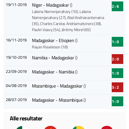
19/11-2019
Niger - Madagaskar
()
2 : 6
Lalaina Nomenjanahary (10)
, Lalaina
Nomenjanahary (27)
, Abel Andrianantenaina
(35)
, Charles Carolus Andriamatsinoro (38)
,
Paulin Voavy (54)
, Jérémy Morel (65)
16/11-2019
Madagaskar - Etiopien
()
1 : 0
Rayan Raveleson (18)
19/10-2019
Namibia - Madagaskar
()
2 : 0
22/09-2019
Madagaskar - Namibia
()
1 : 0
04/08-2019
Mozambique - Madagaskar
()
3 : 2
28/07-2019
Madagaskar - Mozambique
()
1 : 0
Alle resultater