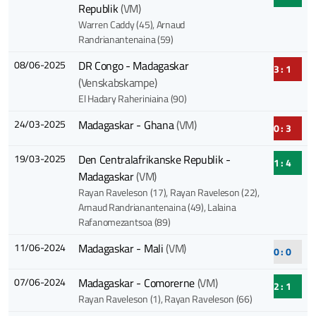
Republik
(VM)
Warren Caddy (45)
, Arnaud
Randrianantenaina (59)
08/06-2025
DR Congo - Madagaskar
3 : 1
(Venskabskampe)
El Hadary Raheriniaina (90)
24/03-2025
Madagaskar - Ghana
(VM)
0 : 3
19/03-2025
Den Centralafrikanske Republik -
1 : 4
Madagaskar
(VM)
Rayan Raveleson (17)
, Rayan Raveleson (22)
,
Arnaud Randrianantenaina (49)
, Lalaina
Rafanomezantsoa (89)
11/06-2024
Madagaskar - Mali
(VM)
0 : 0
07/06-2024
Madagaskar - Comorerne
(VM)
2 : 1
Rayan Raveleson (1)
, Rayan Raveleson (66)