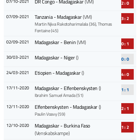
07/10-2021
DR Congo - Madagaskar
(VM)
2 : 0
07/09-2021
Tanzania - Madagaskar
(VM)
3 : 2
Martin Njiva Rakotoharimalala (36)
, Thomas
Fontaine (45)
02/09-2021
Madagaskar - Benin
(VM)
0 : 1
30/03-2021
Madagaskar - Niger
()
0 : 0
24/03-2021
Etiopien - Madagaskar
()
4 : 0
17/11-2020
Madagaskar - Elfenbenskysten
()
1 : 1
Ibrahim Samuel Amada (51)
12/11-2020
Elfenbenskysten - Madagaskar
()
2 : 1
Paulin Voavy (59)
12/10-2020
Madagaskar - Burkina Faso
1 : 2
(Venskabskampe)