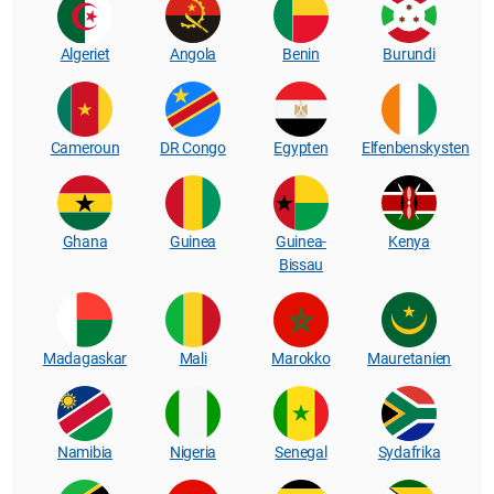
Algeriet
Angola
Benin
Burundi
Cameroun
DR Congo
Egypten
Elfenbenskysten
Ghana
Guinea
Guinea-
Kenya
Bissau
Madagaskar
Mali
Marokko
Mauretanien
Namibia
Nigeria
Senegal
Sydafrika