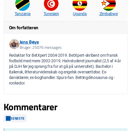
Tanzania
Tunesien
Uganda
Zimbabwe
Om forfatteren
Jens Bøye
Bruger: 25076 messages
Redaktør for BetXpert 2004-2019. BetXpert-skribent om fransk
fodbold med mere 2002-2019. Halvstuderet journalist (2,5 af 4 år
på DJH før jeg sprang fra for at gå på universitet). Bachelor i
italiensk, litteraturvidenskab og engelsk oversættelse. Ex-
dansklærer, ex-boghandler. Spurs-fan. Bettingdinosaurus og -
ronkedor.
Kommentarer
SENESTE