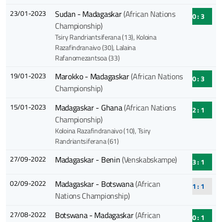
23/01-2023
Sudan - Madagaskar
(African Nations
0 : 3
Championship)
Tsiry Randriantsiferana (13)
, Koloina
Razafindranaivo (30)
, Lalaina
Rafanomezantsoa (33)
19/01-2023
Marokko - Madagaskar
(African Nations
0 : 3
Championship)
15/01-2023
Madagaskar - Ghana
(African Nations
2 : 1
Championship)
Koloina Razafindranaivo (10)
, Tsiry
Randriantsiferana (61)
27/09-2022
Madagaskar - Benin
(Venskabskampe)
3 : 1
02/09-2022
Madagaskar - Botswana
(African
1 : 1
Nations Championship)
27/08-2022
Botswana - Madagaskar
(African
0 : 1