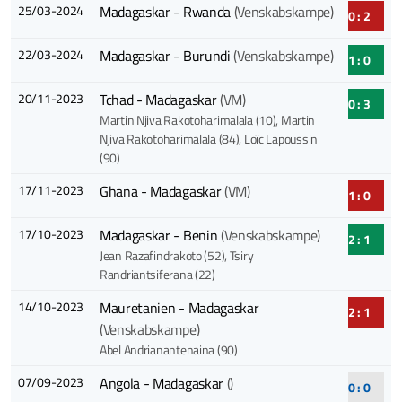
25/03-2024
Madagaskar - Rwanda
(Venskabskampe)
0 : 2
22/03-2024
Madagaskar - Burundi
(Venskabskampe)
1 : 0
20/11-2023
Tchad - Madagaskar
(VM)
0 : 3
Martin Njiva Rakotoharimalala (10)
, Martin
Njiva Rakotoharimalala (84)
, Loïc Lapoussin
(90)
17/11-2023
Ghana - Madagaskar
(VM)
1 : 0
17/10-2023
Madagaskar - Benin
(Venskabskampe)
2 : 1
Jean Razafindrakoto (52)
, Tsiry
Randriantsiferana (22)
14/10-2023
Mauretanien - Madagaskar
2 : 1
(Venskabskampe)
Abel Andrianantenaina (90)
07/09-2023
Angola - Madagaskar
()
0 : 0