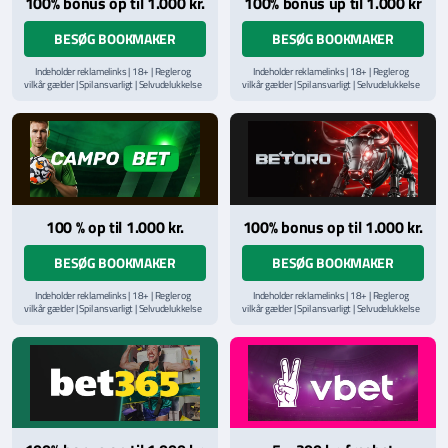
100% bonus op til 1.000 kr.
100% bonus up til 1.000 kr
BESØG BOOKMAKER
BESØG BOOKMAKER
Indeholder reklamelinks | 18+ | Regler og
Indeholder reklamelinks | 18+ | Regler og
vilkår gælder | Spil ansvarligt | Selvudelukkelse
vilkår gælder | Spil ansvarligt | Selvudelukkelse
via
ROFUS.nu
| Kontakt Spillemyndighedens
via
ROFUS.nu
| Kontakt Spillemyndighedens
hjælpelinje på
StopSpillet.dk
hjælpelinje på
StopSpillet.dk
Læs vilkår og betingelser
her
Læs vilkår og betingelser
her
100 % op til 1.000 kr.
100% bonus op til 1.000 kr.
BESØG BOOKMAKER
BESØG BOOKMAKER
Indeholder reklamelinks | 18+ | Regler og
Indeholder reklamelinks | 18+ | Regler og
vilkår gælder | Spil ansvarligt | Selvudelukkelse
vilkår gælder | Spil ansvarligt | Selvudelukkelse
via
ROFUS.nu
| Kontakt Spillemyndighedens
via
ROFUS.nu
| Kontakt Spillemyndighedens
hjælpelinje på
StopSpillet.dk
hjælpelinje på
StopSpillet.dk
Læs vilkår og betingelser
her
Læs vilkår og betingelser
her