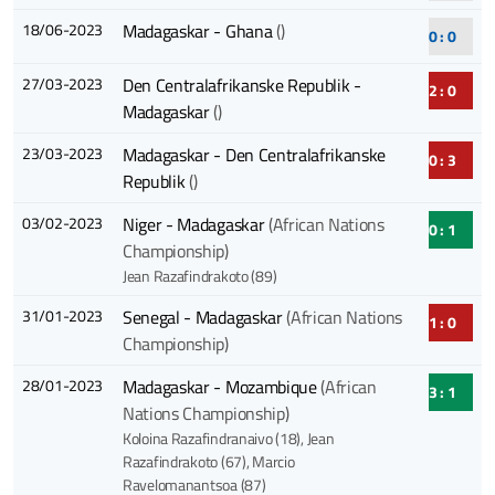
18/06-2023
Madagaskar - Ghana
()
0 : 0
27/03-2023
Den Centralafrikanske Republik -
2 : 0
Madagaskar
()
23/03-2023
Madagaskar - Den Centralafrikanske
0 : 3
Republik
()
03/02-2023
Niger - Madagaskar
(African Nations
0 : 1
Championship)
Jean Razafindrakoto (89)
31/01-2023
Senegal - Madagaskar
(African Nations
1 : 0
Championship)
28/01-2023
Madagaskar - Mozambique
(African
3 : 1
Nations Championship)
Koloina Razafindranaivo (18)
, Jean
Razafindrakoto (67)
, Marcio
Ravelomanantsoa (87)