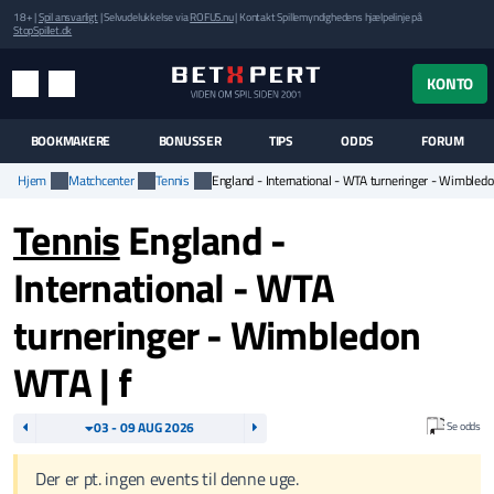
18+ |
Spil ansvarligt
| Selvudelukkelse via
ROFUS.nu
| Kontakt Spillemyndighedens hjælpelinje på
StopSpillet.dk
UK MENUEN
KONTO
MENU
SØG
BOOKMAKERE
BONUSSER
TIPS
ODDS
FORUM
Hjem
Matchcenter
Tennis
England - International - WTA turneringer - Wimbledo
Tennis
England -
International - WTA
turneringer - Wimbledon
WTA | f
03 - 09 AUG 2026
Se odds
Der er pt. ingen events til denne uge.