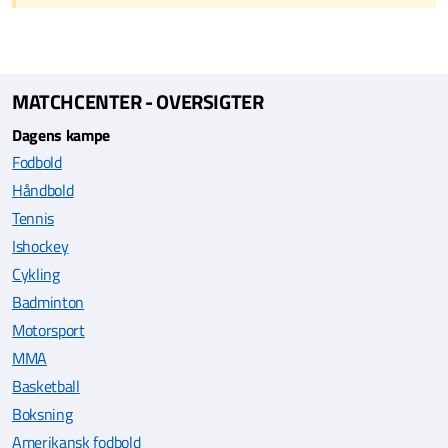
MATCHCENTER - OVERSIGTER
Dagens kampe
Fodbold
Håndbold
Tennis
Ishockey
Cykling
Badminton
Motorsport
MMA
Basketball
Boksning
Amerikansk fodbold