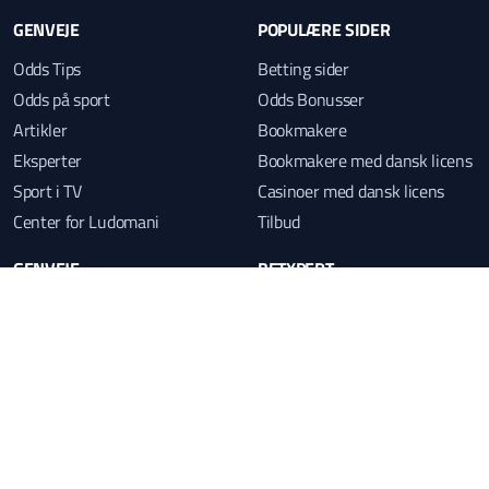
GENVEJE
POPULÆRE SIDER
Odds Tips
Betting sider
Odds på sport
Odds Bonusser
Artikler
Bookmakere
Eksperter
Bookmakere med dansk licens
Sport i TV
Casinoer med dansk licens
Center for Ludomani
Tilbud
GENVEJE
BETXPERT
ew
ds
Betting forum
Kontakt
Betwatcher
Om os
Statistik
Annoncering
Livescore
Vilkår & retningslinjer
Odds guide: Hvad er Odds?
Privatlivspolitik
Ansvarligt spil
Cookiepolitik