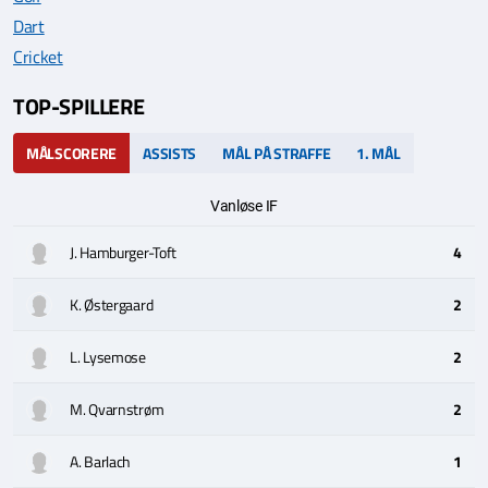
Dart
Cricket
TOP-SPILLERE
MÅLSCORERE
ASSISTS
MÅL PÅ STRAFFE
1. MÅL
Vanløse IF
J. Hamburger-Toft
4
K. Østergaard
2
L. Lysemose
2
M. Qvarnstrøm
2
A. Barlach
1