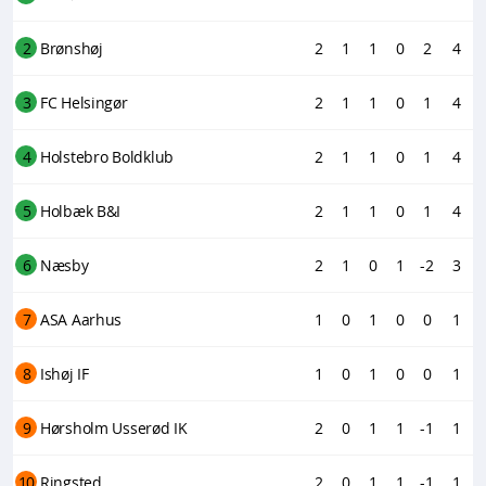
2
Brønshøj
2
1
1
0
2
4
3
FC Helsingør
2
1
1
0
1
4
4
Holstebro Boldklub
2
1
1
0
1
4
5
Holbæk B&I
2
1
1
0
1
4
6
Næsby
2
1
0
1
-2
3
7
ASA Aarhus
1
0
1
0
0
1
8
Ishøj IF
1
0
1
0
0
1
9
Hørsholm Usserød IK
2
0
1
1
-1
1
10
Ringsted
2
0
1
1
-1
1