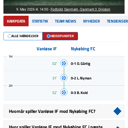
9. May 2026 kl. 14:00
-
Fodbold
,
Danmark - Danmark 3. Division
KAMPDATA
STATISTIK
TEAM NEWS
NYHEDER
TENDENSE
ALLE HÆNDELSER
HØJDEPUNKTER
Vanløse IF
Nykøbing FC
1H
02ʼ
0-1
O. Gärtig
31ʼ
0-2
L. Nyman
2H
52ʼ
0-3
B. Kold
Hvornår spiller Vanløse IF mod Nykøbing FC?
Hvor spiller Vanløse IF mod Nykøbing FC i næste