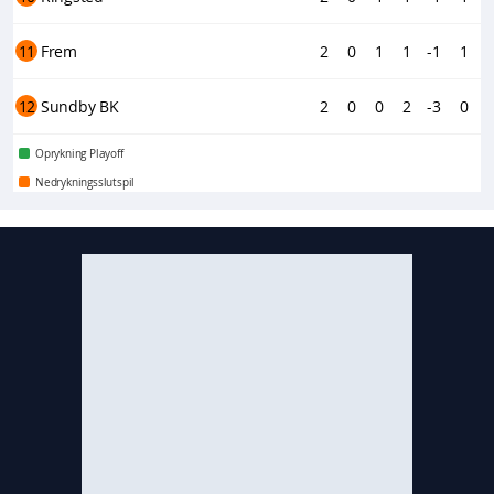
11
Frem
2
0
1
1
-1
1
12
Sundby BK
2
0
0
2
-3
0
Oprykning Playoff
Nedrykningsslutspil