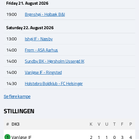
Friday 21. August 2026
19:00
Brønshøj - Holbæk B&I
Saturday 22. August 2026
13:00
Ishøj IF - Næsby
14:00
Frem - ASA Aarhus
14:00
Sundby BK - Hørsholm Usserød IK
14:00
Vanløse IF - Ringsted
14:30
Holstebro Boldklub - FC Helsingør
Se flere kampe
STILLINGEN
#
DK3
K
V
U
T
F
P
1
Vanløse IF
2
1
1
0
3
4