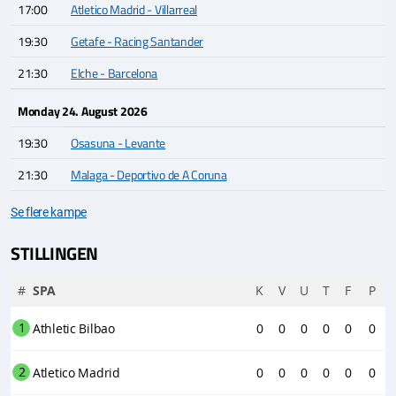
17:00
Atletico Madrid - Villarreal
19:30
Getafe - Racing Santander
21:30
Elche - Barcelona
Monday 24. August 2026
19:30
Osasuna - Levante
21:30
Malaga - Deportivo de A Coruna
Se flere kampe
STILLINGEN
#
SPA
K
V
U
T
F
P
1
Athletic Bilbao
0
0
0
0
0
0
2
Atletico Madrid
0
0
0
0
0
0