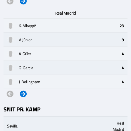
Real Madrid
K. Mbappé
23
V. Júnior
9
A. Güler
4
G. Garcia
4
J. Bellingham
4
SNIT PR. KAMP
Real
Sevilla
Madrid