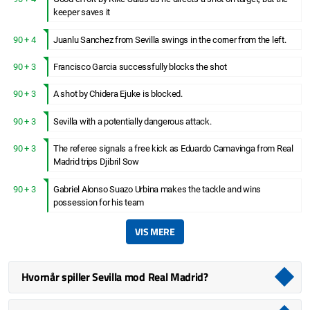
keeper saves it
90 + 4
Juanlu Sanchez from Sevilla swings in the corner from the left.
90 + 3
Francisco Garcia successfully blocks the shot
90 + 3
A shot by Chidera Ejuke is blocked.
90 + 3
Sevilla with a potentially dangerous attack.
90 + 3
The referee signals a free kick as Eduardo Camavinga from Real
Madrid trips Djibril Sow
90 + 3
Gabriel Alonso Suazo Urbina makes the tackle and wins
possession for his team
VIS MERE
Hvornår spiller Sevilla mod Real Madrid?