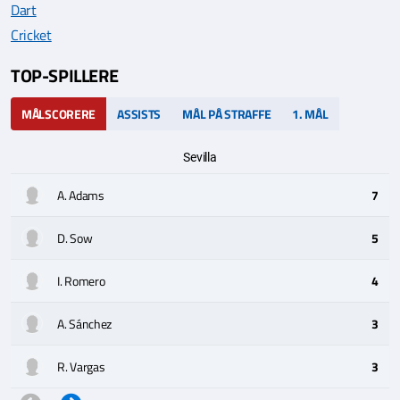
Dart
Cricket
TOP-SPILLERE
MÅLSCORERE
ASSISTS
MÅL PÅ STRAFFE
1. MÅL
Sevilla
A. Adams
7
D. Sow
5
I. Romero
4
A. Sánchez
3
R. Vargas
3