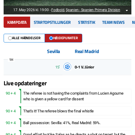
17. May 2026 kl. 19:00
-
Fodbold
,
Spanien - Spanien Primera Division
KAMPDATA
STARTOPSTILLINGER
STATISTIK
TEAM NEWS
N
ALLE HÆNDELSER
HØJDEPUNKTER
Sevilla
Real Madrid
1H
15ʼ
0-1
V. Júnior
Live opdateringer
90 + 4
The referee is not having the complaints from Lucien Agoume
who is given a yellow card for dissent
90 + 4
That's it! The referee blows the final whistle
90 + 4
Ball possession: Sevilla: 41%, Real Madrid: 59%.
90 + 4
Good effort by Kike Salas as he directs a shot on target, but the