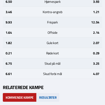
6.50
Hjørnespark
3.93
3.46
Kontra-angreb
1.21
9.93
Frispark
12.54
1.64
Offside
2.14
1.82
Gule kort
2.07
0.21
Røde kort
0.29
6.75
Skud på mål
3.25
6.61
Skud forbi mål
4.07
RELATEREDE KAMPE
KOMMENDE KAMPE
RESULTATER