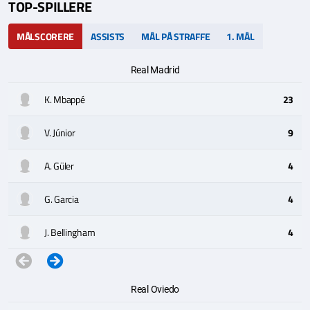
TOP-SPILLERE
MÅLSCORERE
ASSISTS
MÅL PÅ STRAFFE
1. MÅL
Real Madrid
K. Mbappé
23
V. Júnior
9
A. Güler
4
G. Garcia
4
J. Bellingham
4
Real Oviedo