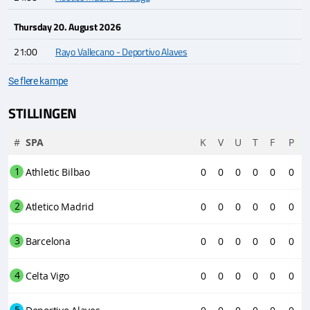
Thursday 20. August 2026
21:00
Rayo Vallecano - Deportivo Alaves
Se flere kampe
STILLINGEN
#
SPA
K
V
U
T
F
P
1
Athletic Bilbao
0
0
0
0
0
0
2
Atletico Madrid
0
0
0
0
0
0
3
Barcelona
0
0
0
0
0
0
4
Celta Vigo
0
0
0
0
0
0
5