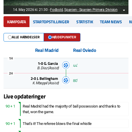
14. May 2026 kl. 21:30
-
Fodbold
,
Spanien - Spanien Primera Division
KAMPDATA
STARTOPSTILLINGER
STATISTIK
TEAM NEWS
N
ALLE HÆNDELSER
HØJDEPUNKTER
Real Madrid
Real Oviedo
1H
1-0
G. Garcia
44ʼ
B. Diaz
(Assist)
2H
2-0
J. Bellingham
80ʼ
K. Mbappé
(Assist)
Live opdateringer
90 + 1
Real Madrid had the majority of ball possession and thanks to
that, won the game.
90 + 1
That's it! The referee blows the final whistle