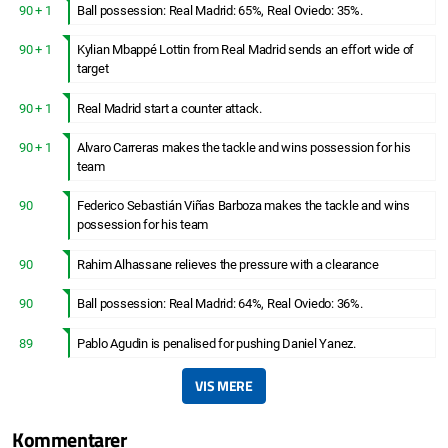
90 + 1
Ball possession: Real Madrid: 65%, Real Oviedo: 35%.
90 + 1
Kylian Mbappé Lottin from Real Madrid sends an effort wide of
target
90 + 1
Real Madrid start a counter attack.
90 + 1
Alvaro Carreras makes the tackle and wins possession for his
team
90
Federico Sebastián Viñas Barboza makes the tackle and wins
possession for his team
90
Rahim Alhassane relieves the pressure with a clearance
90
Ball possession: Real Madrid: 64%, Real Oviedo: 36%.
89
Pablo Agudin is penalised for pushing Daniel Yanez.
VIS MERE
Kommentarer