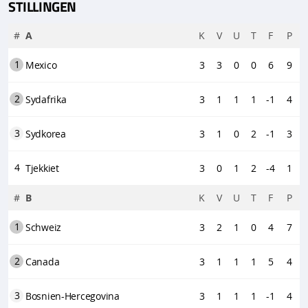
STILLINGEN
#
A
K
V
U
T
F
P
1
Mexico
3
3
0
0
6
9
2
Sydafrika
3
1
1
1
-1
4
3
Sydkorea
3
1
0
2
-1
3
4
Tjekkiet
3
0
1
2
-4
1
#
B
K
V
U
T
F
P
1
Schweiz
3
2
1
0
4
7
2
Canada
3
1
1
1
5
4
3
Bosnien-Hercegovina
3
1
1
1
-1
4