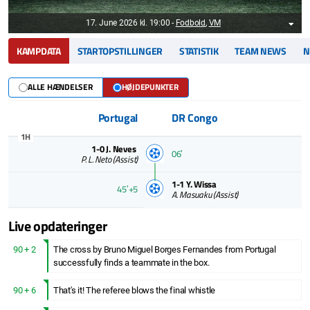
17. June 2026 kl. 19:00
-
Fodbold
,
VM
KAMPDATA
STARTOPSTILLINGER
STATISTIK
TEAM NEWS
N
ALLE HÆNDELSER
HØJDEPUNKTER
Portugal
DR Congo
1H
1-0
J. Neves
06ʼ
P. L. Neto
(Assist)
1-1
Y. Wissa
45ʼ+5
A. Masuaku
(Assist)
Live opdateringer
90 + 2
The cross by Bruno Miguel Borges Fernandes from Portugal
successfully finds a teammate in the box.
90 + 6
That's it! The referee blows the final whistle