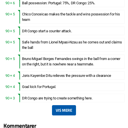
90 + 6
Ball possession: Portugal: 75%, DR Congo: 25%.
90 + 5
Chico Conceicao makes the tackle and wins possession for his
team
90 + 5
DR Congo start a counter attack.
90 + 5
Safe hands from Lionel Mpasi-Nzau as he comes out and claims
the ball
90 + 5
Bruno Miguel Borges Fernandes swings in the ball from a corner
on the right, but it is nowhere near a teammate.
90 + 4
Joris Kayembe Ditu relieves the pressure with a clearance
90 + 4
Goal kick for Portugal.
90 + 3
DR Congo are trying to create something here.
VIS MERE
Kommentarer