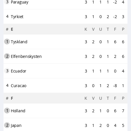
3
Paraguay
3
1
1
1
-2
4
4
Tyrkiet
3
1
0
2
-2
3
#
E
K
V
U
T
F
P
1
Tyskland
3
2
0
1
6
6
2
Elfenbenskysten
3
2
0
1
2
6
3
Ecuador
3
1
1
1
0
4
4
Curacao
3
0
1
2
-8
1
#
F
K
V
U
T
F
P
1
Holland
3
2
1
0
6
7
2
Japan
3
1
2
0
4
5