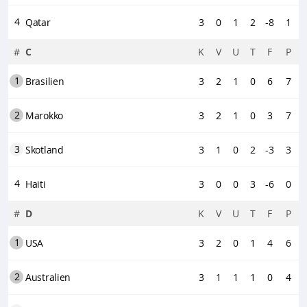
4
Qatar
3
0
1
2
-8
1
#
C
K
V
U
T
F
P
1
Brasilien
3
2
1
0
6
7
2
Marokko
3
2
1
0
3
7
3
Skotland
3
1
0
2
-3
3
4
Haiti
3
0
0
3
-6
0
#
D
K
V
U
T
F
P
1
USA
3
2
0
1
4
6
2
Australien
3
1
1
1
0
4