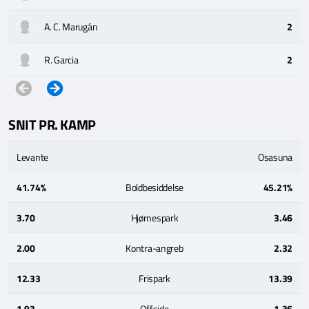
A. C. Marugán
2
R. Garcia
2
SNIT PR. KAMP
Levante
Osasuna
41.74%
Boldbesiddelse
45.21%
3.70
Hjørnespark
3.46
2.00
Kontra-angreb
2.32
12.33
Frispark
13.39
1.93
Offside
1.36