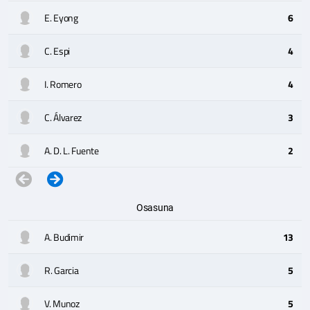
E. Eyong
6
C. Espi
4
I. Romero
4
C. Álvarez
3
A. D. L. Fuente
2
Osasuna
A. Budimir
13
R. Garcia
5
V. Munoz
5