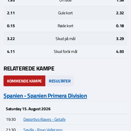
2.11
Gule kort
2.32
0.15
Røde kort
0.18
3.22
Skud på mål
3.29
4.11
Skud forbi mål
4.93
RELATEREDE KAMPE
KOMMENDE KAMPE
RESULTATER
Spanien - Spanien Primera Division
Saturday 15. August 2026
19:30
Deportivo Alaves - Getafe
21:30
Sevilla - Rayo Vallecano