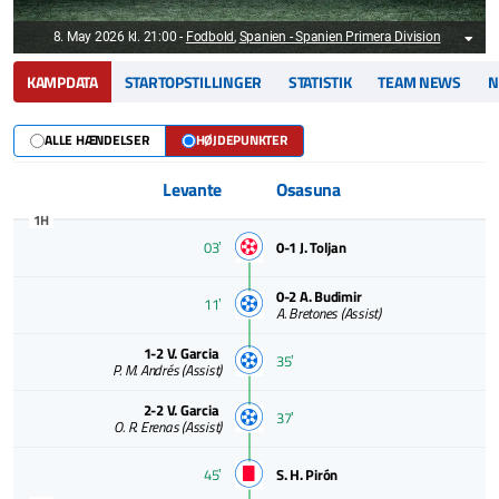
8. May 2026 kl. 21:00
-
Fodbold
,
Spanien - Spanien Primera Division
KAMPDATA
STARTOPSTILLINGER
STATISTIK
TEAM NEWS
N
ALLE HÆNDELSER
HØJDEPUNKTER
Levante
Osasuna
1H
03ʼ
0-1
J. Toljan
0-2
A. Budimir
11ʼ
A. Bretones
(Assist)
1-2
V. Garcia
35ʼ
P. M. Andrés
(Assist)
2-2
V. Garcia
37ʼ
O. R. Erenas
(Assist)
45ʼ
S. H. Pirón