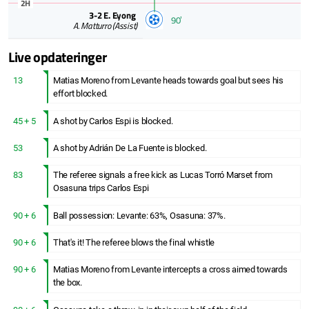
2H
3-2
E. Eyong
90ʼ
A. Matturro
(Assist)
Live opdateringer
13
Matias Moreno from Levante heads towards goal but sees his
effort blocked.
45 + 5
A shot by Carlos Espi is blocked.
53
A shot by Adrián De La Fuente is blocked.
83
The referee signals a free kick as Lucas Torró Marset from
Osasuna trips Carlos Espi
90 + 6
Ball possession: Levante: 63%, Osasuna: 37%.
90 + 6
That's it! The referee blows the final whistle
90 + 6
Matias Moreno from Levante intercepts a cross aimed towards
the box.