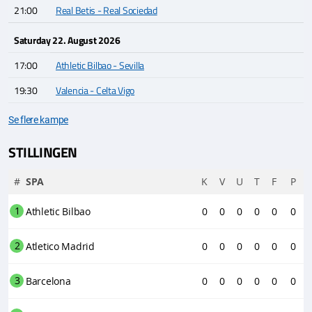
21:00
Real Betis - Real Sociedad
Saturday 22. August 2026
17:00
Athletic Bilbao - Sevilla
19:30
Valencia - Celta Vigo
Se flere kampe
STILLINGEN
#
SPA
K
V
U
T
F
P
1
Athletic Bilbao
0
0
0
0
0
0
2
Atletico Madrid
0
0
0
0
0
0
3
Barcelona
0
0
0
0
0
0