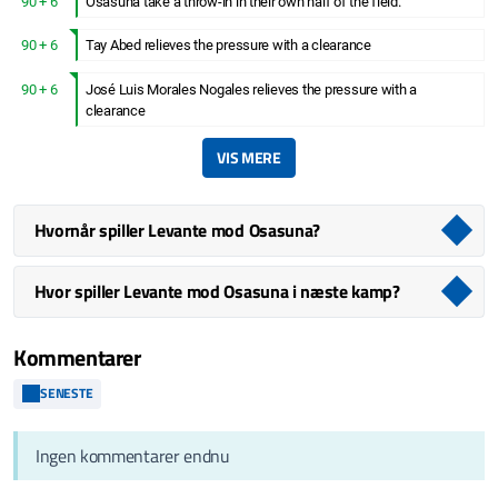
90 + 6
Osasuna take a throw-in in their own half of the field.
90 + 6
Tay Abed relieves the pressure with a clearance
90 + 6
José Luis Morales Nogales relieves the pressure with a
clearance
VIS MERE
Hvornår spiller Levante mod Osasuna?
Hvor spiller Levante mod Osasuna i næste kamp?
Kommentarer
SENESTE
Ingen kommentarer endnu