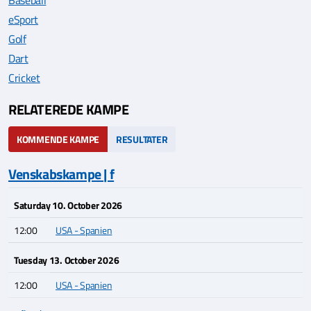
eSport
Golf
Dart
Cricket
RELATEREDE KAMPE
KOMMENDE KAMPE
RESULTATER
Venskabskampe | f
Saturday 10. October 2026
12:00
USA - Spanien
Tuesday 13. October 2026
12:00
USA - Spanien