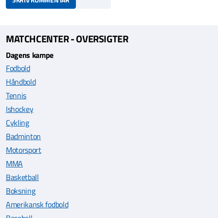
MATCHCENTER - OVERSIGTER
Dagens kampe
Fodbold
Håndbold
Tennis
Ishockey
Cykling
Badminton
Motorsport
MMA
Basketball
Boksning
Amerikansk fodbold
Baseball