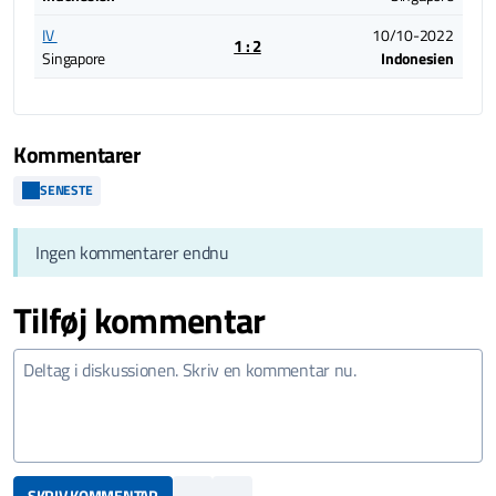
IV
10/10-2022
1 : 2
Singapore
Indonesien
Kommentarer
SENESTE
Ingen kommentarer endnu
Tilføj kommentar
SKRIV KOMMENTAR