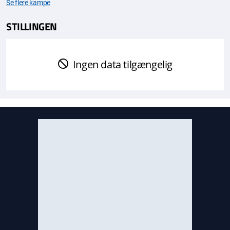
Se flere kampe
STILLINGEN
Ingen data tilgængelig