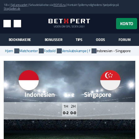
18+ |
Spil ansvarligt
| Selvudelukkelse via
ROFUS.nu
| Kontakt Spillemyndighedens hjælpelinje på
StopSpillet.dk
UK MENUEN
KONTO
MENU
SØG
BOOKMAKERE
BONUSSER
TIPS
ODDS
FORUM
Hjem
Matchcenter
Fodbold
Venskabskampe | f
Indonesien - Singapore
Indonesien
Singapore
0 - 2
1H
2H
0-2
0-0