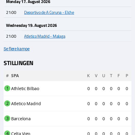
Monday 17. August 2026
21:00
Deportivo de A Coruna - Elche
Wednesday 19. August 2026
21:00
Atletico Madrid - Malaga
Se flere kampe
STILLINGEN
#
SPA
K
V
U
T
F
P
1
Athletic Bilbao
0
0
0
0
0
0
2
Atletico Madrid
0
0
0
0
0
0
3
Barcelona
0
0
0
0
0
0
4
Celta Vigo
0
0
0
0
0
0