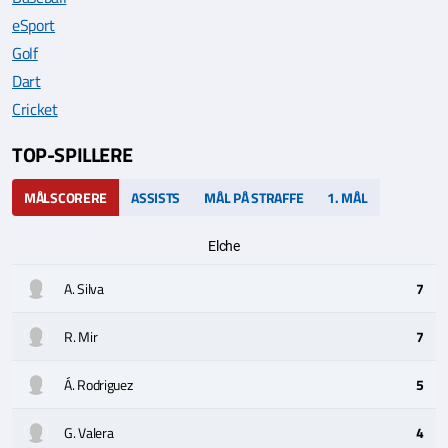
eSport
Golf
Dart
Cricket
TOP-SPILLERE
MÅLSCORERE
ASSISTS
MÅL PÅ STRAFFE
1. MÅL
Elche
A. Silva
7
R. Mir
7
Á. Rodriguez
5
G. Valera
4