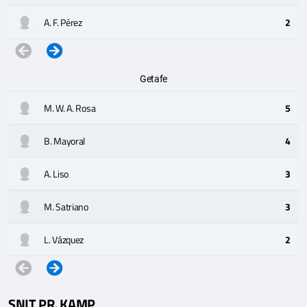
A. F. Pérez
2
Getafe
M. W. A. Rosa
5
B. Mayoral
4
A. Liso
3
M. Satriano
3
L. Vázquez
2
SNIT PR. KAMP