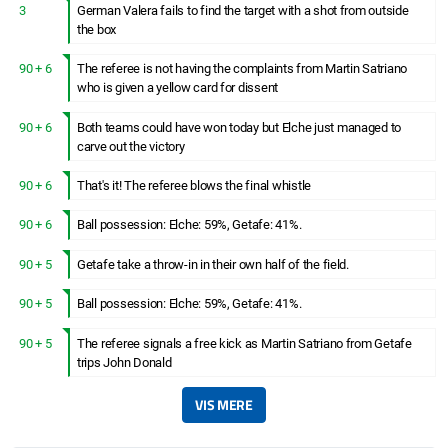
3
German Valera fails to find the target with a shot from outside
the box
90 + 6
The referee is not having the complaints from Martin Satriano
who is given a yellow card for dissent
90 + 6
Both teams could have won today but Elche just managed to
carve out the victory
90 + 6
That's it! The referee blows the final whistle
90 + 6
Ball possession: Elche: 59%, Getafe: 41%.
90 + 5
Getafe take a throw-in in their own half of the field.
90 + 5
Ball possession: Elche: 59%, Getafe: 41%.
90 + 5
The referee signals a free kick as Martin Satriano from Getafe
trips John Donald
VIS MERE