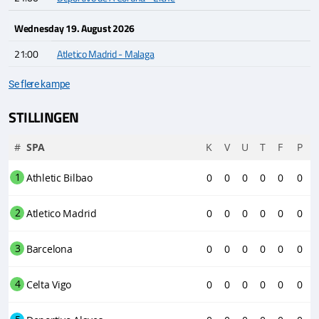
Wednesday 19. August 2026
21:00
Atletico Madrid - Malaga
Se flere kampe
STILLINGEN
#
SPA
K
V
U
T
F
P
1
Athletic Bilbao
0
0
0
0
0
0
2
Atletico Madrid
0
0
0
0
0
0
3
Barcelona
0
0
0
0
0
0
4
Celta Vigo
0
0
0
0
0
0