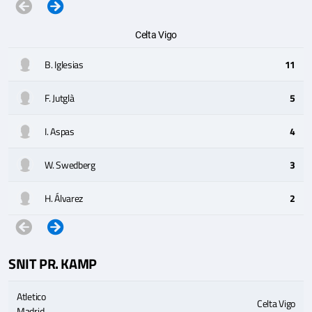
Celta Vigo
B. Iglesias
11
F. Jutglà
5
I. Aspas
4
W. Swedberg
3
H. Álvarez
2
SNIT PR. KAMP
Atletico
Celta Vigo
Madrid