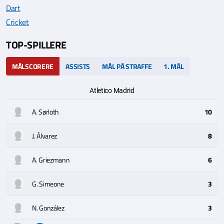
Dart
Cricket
TOP-SPILLERE
MÅLSCORERE
ASSISTS
MÅL PÅ STRAFFE
1. MÅL
Atletico Madrid
A. Sørloth
10
J. Álvarez
8
A. Griezmann
6
G. Simeone
3
N. González
3