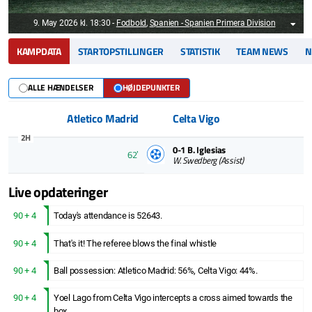
9. May 2026 kl. 18:30
-
Fodbold
,
Spanien - Spanien Primera Division
KAMPDATA
STARTOPSTILLINGER
STATISTIK
TEAM NEWS
N
ALLE HÆNDELSER
HØJDEPUNKTER
Atletico Madrid
Celta Vigo
2H
0-1
B. Iglesias
62ʼ
W. Swedberg
(Assist)
Live opdateringer
90 + 4
Today's attendance is 52643.
90 + 4
That's it! The referee blows the final whistle
90 + 4
Ball possession: Atletico Madrid: 56%, Celta Vigo: 44%.
90 + 4
Yoel Lago from Celta Vigo intercepts a cross aimed towards the
box.