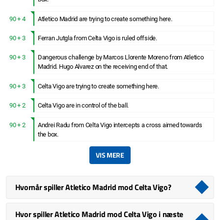
90 + 4
Atletico Madrid are trying to create something here.
90 + 3
Ferran Jutgla from Celta Vigo is ruled offside.
90 + 3
Dangerous challenge by Marcos Llorente Moreno from Atletico
Madrid. Hugo Alvarez on the receiving end of that.
90 + 3
Celta Vigo are trying to create something here.
90 + 2
Celta Vigo are in control of the ball.
90 + 2
Andrei Radu from Celta Vigo intercepts a cross aimed towards
the box.
VIS MERE
Hvornår spiller Atletico Madrid mod Celta Vigo?
Hvor spiller Atletico Madrid mod Celta Vigo i næste