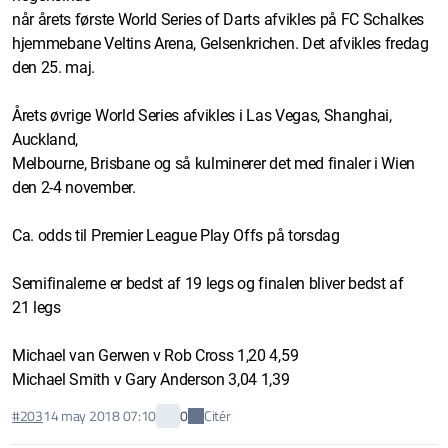
når årets første World Series of Darts afvikles på FC Schalkes
hjemmebane Veltins Arena, Gelsenkrichen. Det afvikles fredag
den 25. maj.
Årets øvrige World Series afvikles i Las Vegas, Shanghai,
Auckland,
Melbourne, Brisbane og så kulminerer det med finaler i Wien
den 2-4 november.
Ca. odds til Premier League Play Offs på torsdag
Semifinalerne er bedst af 19 legs og finalen bliver bedst af
21 legs
Michael van Gerwen v Rob Cross 1,20 4,59
Michael Smith v Gary Anderson 3,04 1,39
Citér
#203
14 may 2018 07:10
0