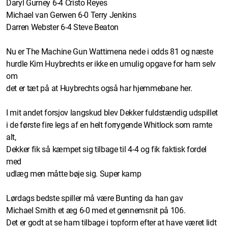
Daryl Gurney 6-4 Cristo Reyes
Michael van Gerwen 6-0 Terry Jenkins
Darren Webster 6-4 Steve Beaton
Nu er The Machine Gun Wattimena nede i odds 81 og næste
hurdle Kim Huybrechts er ikke en umulig opgave for ham selv
om
det er tæt på at Huybrechts også har hjemmebane her.
I mit andet forsjov langskud blev Dekker fuldstændig udspillet
i de første fire legs af en helt forrygende Whitlock som ramte
alt,
Dekker fik så kæmpet sig tilbage til 4-4 og fik faktisk fordel
med
udlæg men måtte bøje sig. Super kamp
Lørdags bedste spiller må være Bunting da han gav
Michael Smith et æg 6-0 med et gennemsnit på 106.
Det er godt at se ham tilbage i topform efter at have været lidt