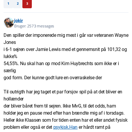
1
2
3
jokir
Bruger: 2573 messages
Den spiller der imponerede mig mest i går var veteranen Wayne
Jones
i 6-1 sejren over Jamie Lewis med et gennemsnit på 101,32 og
lukke%
54,55%. Nu skal han op mod Kim Huybrechts som ikke er i
særlig
god form. Der kunne godt lure en overraskelse der
Til outrigth har jeg taget et par forsjov spil på at det bliver en
hollænder
der bliver båret frem til sejren. Ikke MvG, til det odds, ham
holder jeg en pause med efter han brændte mig af i torsdags.
Heller ikke Klaasen som for tiden enten har et eller andet fysisk
problem eller også er det
psykisk.Han
er hårdt ramt på