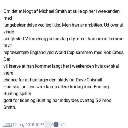
Om det er klogt af Michael Smith at stille op her i weekenden
med
lungebetændelse ved jeg ikke. Men han er ambitiøs. Ud over at
vinde
sin første TV-turnering på torsdag drømmer han om at komme
til at
repræsentere England ved World Cup sammen med Rob Cross.
Det
vil kræve at han kommer langt her i weekenden hvis der skal
være
chance for at han tager den plads fra Dave Chisnall
Han skal ud i en svær kamp allerede idag mod Bunting.
Bunting spiller
godt for tiden og Bunting har indbyrdes overtag 5-2 mod
Smith.
Citér
#201
12 may 2018 10:55
0