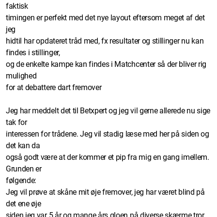
faktisk
timingen er perfekt med det nye layout eftersom meget af det
jeg
hidtil har opdateret tråd med, fx resultater og stillinger nu kan
findes i stillinger,
og de enkelte kampe kan findes i Matchcenter så der bliver rig
mulighed
for at debattere dart fremover
Jeg har meddelt det til Betxpert og jeg vil gerne allerede nu sige
tak for
interessen for trådene. Jeg vil stadig læse med her på siden og
det kan da
også godt være at der kommer et pip fra mig en gang imellem.
Grunden er
følgende:
Jeg vil prøve at skåne mit øje fremover, jeg har været blind på
det ene øje
siden jeg var 5 år og mange års gloen på diverse skærme tror