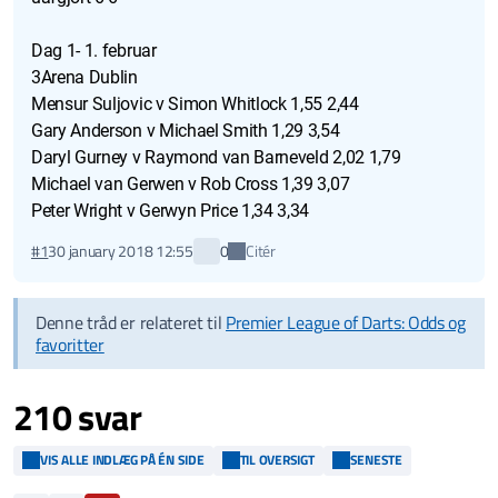
Dag 1- 1. februar
3Arena Dublin
Mensur Suljovic v Simon Whitlock 1,55 2,44
Gary Anderson v Michael Smith 1,29 3,54
Daryl Gurney v Raymond van Barneveld 2,02 1,79
Michael van Gerwen v Rob Cross 1,39 3,07
Peter Wright v Gerwyn Price 1,34 3,34
Citér
#1
30 january 2018 12:55
0
Denne tråd er relateret til
Premier League of Darts: Odds og
favoritter
210 svar
VIS ALLE INDLÆG PÅ ÉN SIDE
TIL OVERSIGT
SENESTE