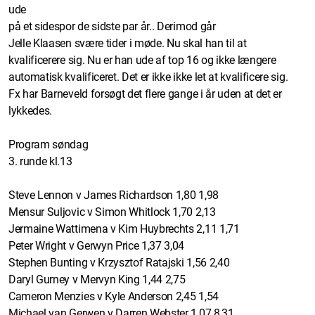
ude
på et sidespor de sidste par år.. Derimod går
Jelle Klaasen svære tider i møde. Nu skal han til at
kvalificerere sig. Nu er han ude af top 16 og ikke længere
automatisk kvalificeret. Det er ikke ikke let at kvalificere sig.
Fx har Barneveld forsøgt det flere gange i år uden at det er
lykkedes.
Program søndag
3. runde kl.13
Steve Lennon v James Richardson 1,80 1,98
Mensur Suljovic v Simon Whitlock 1,70 2,13
Jermaine Wattimena v Kim Huybrechts 2,11 1,71
Peter Wright v Gerwyn Price 1,37 3,04
Stephen Bunting v Krzysztof Ratajski 1,56 2,40
Daryl Gurney v Mervyn King 1,44 2,75
Cameron Menzies v Kyle Anderson 2,45 1,54
Michael van Gerwen v Darren Webster 1,07 8,31