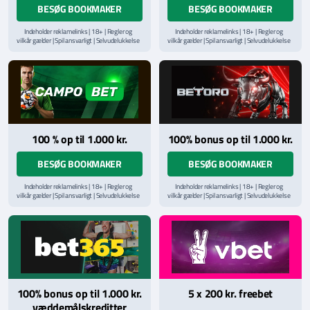
BESØG BOOKMAKER
BESØG BOOKMAKER
Indeholder reklamelinks | 18+ | Regler og
Indeholder reklamelinks | 18+ | Regler og
vilkår gælder | Spil ansvarligt | Selvudelukkelse
vilkår gælder | Spil ansvarligt | Selvudelukkelse
via
ROFUS.nu
| Kontakt Spillemyndighedens
via
ROFUS.nu
| Kontakt Spillemyndighedens
hjælpelinje på
StopSpillet.dk
hjælpelinje på
StopSpillet.dk
Læs vilkår og betingelser
her
Læs vilkår og betingelser
her
100 % op til 1.000 kr.
100% bonus op til 1.000 kr.
BESØG BOOKMAKER
BESØG BOOKMAKER
Indeholder reklamelinks | 18+ | Regler og
Indeholder reklamelinks | 18+ | Regler og
vilkår gælder | Spil ansvarligt | Selvudelukkelse
vilkår gælder | Spil ansvarligt | Selvudelukkelse
via
ROFUS.nu
| Kontakt Spillemyndighedens
via
ROFUS.nu
| Kontakt Spillemyndighedens
hjælpelinje på
StopSpillet.dk
hjælpelinje på
StopSpillet.dk
Læs vilkår og betingelser
her
Læs vilkår og betingelser
her
100% bonus op til 1.000 kr.
5 x 200 kr. freebet
væddemålskreditter