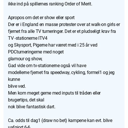
ikke ind på spillernes ranking Order of Merit.
Apropos om det er show eller sport
Der er i England en masse protester over at walk-on girls er
fjernet fra alle TV turneringer. Det er et pludseligt krav fra
TV -stationerne ITV4
og Skysport, Pigerne har været med i 25 år ved
PDCturneringerne med noget
glamour og show,
Gad vide om tv-stationerne også vil have
modellerne fjernet fra speedway, cykling, formel1 og jeg
kunne
blive ved.
Men kom meget gerne med inputs til tråden eller
brugertips, det skal
nok blive fantastisk dart.
Ca. odds til dag1 (draw no bet) kampene kan evt. blive
uafgjort 6-6