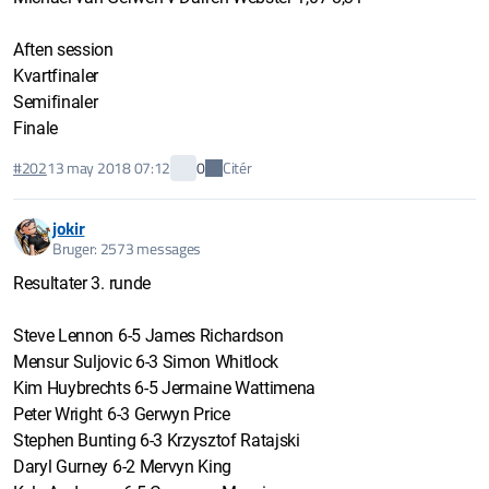
Aften session
Kvartfinaler
Semifinaler
Finale
Citér
#202
13 may 2018 07:12
0
jokir
Bruger: 2573 messages
Resultater 3. runde
Steve Lennon 6-5 James Richardson
Mensur Suljovic 6-3 Simon Whitlock
Kim Huybrechts 6-5 Jermaine Wattimena
Peter Wright 6-3 Gerwyn Price
Stephen Bunting 6-3 Krzysztof Ratajski
Daryl Gurney 6-2 Mervyn King