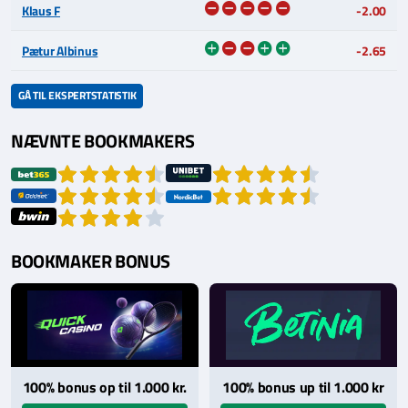
Klaus F
-2.00
Pætur Albinus
-2.65
GÅ TIL EKSPERTSTATISTIK
NÆVNTE BOOKMAKERS
Bedømmelse: 4.6 ud af 5
Bedømmelse: 4.5 ud af 5
Unibet
Bet365
Bedømmelse: 4.3 ud af 5
Bedømmelse: 4.4 ud af 5
Danske Spil
NordicBet
Bedømmelse: 4 ud af 5
Bwin
BOOKMAKER BONUS
100% bonus op til 1.000 kr.
100% bonus up til 1.000 kr