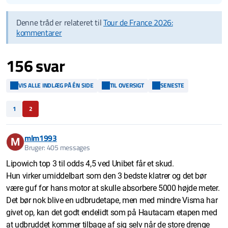
Denne tråd er relateret til
Tour de France 2026:
kommentarer
156 svar
VIS ALLE INDLÆG PÅ ÉN SIDE
TIL OVERSIGT
SENESTE
1
2
mlm1993
M
Bruger: 405 messages
Lipowich top 3 til odds 4,5 ved Unibet får et skud.
Hun virker umiddelbart som den 3 bedste klatrer og det bør
være guf for hans motor at skulle absorbere 5000 højde meter.
Det bør nok blive en udbrudetape, men med mindre Visma har
givet op, kan det godt endelidt som på Hautacam etapen med
at udbruddet kommer tilbage af sig selv når de store drenge