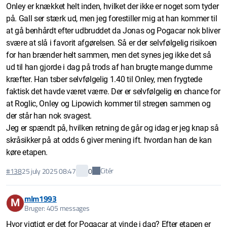
Onley er knækket helt inden, hvilket der ikke er noget som tyder
på. Gall ser stærk ud, men jeg forestiller mig at han kommer til
at gå benhårdt efter udbruddet da Jonas og Pogacar nok bliver
svære at slå i favorit afgørelsen. Så er der selvfølgelig risikoen
for han brænder helt sammen, men det synes jeg ikke det så
ud til han gjorde i dag på trods af han brugte mange dumme
kræfter. Han tsber selvfølgelig 1.40 til Onley, men frygtede
faktisk det havde været værre. Der er selvfølgelig en chance for
at Roglic, Onley og Lipowich kommer til stregen sammen og
der står han nok svagest.
Jeg er spændt på, hvilken retning de går og idag er jeg knap så
skråsikker på at odds 6 giver mening ift. hvordan han de kan
køre etapen.
Citér
#138
25 july 2025 08:47
0
mlm1993
M
Bruger: 405 messages
Hvor vigtigt er det for Pogacar at vinde i dag? Efter etapen er