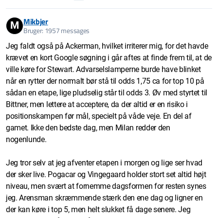
Mikbjer
M
Bruger: 1957 messages
Jeg faldt også på Ackerman, hvilket irriterer mig, for det havde
krævet en kort Google søgning i går aftes at finde frem til, at de
ville køre for Stewart. Advarselslamperne burde have blinket
når en rytter der normalt bør stå til odds 1,75 ca for top 10 på
sådan en etape, lige pludselig står til odds 3. Øv med styrtet til
Bittner, men lettere at acceptere, da der altid er en risiko i
positionskampen før mål, specielt på våde veje. En del af
gamet. Ikke den bedste dag, men Milan redder den
nogenlunde.
Jeg tror selv at jeg afventer etapen i morgen og lige ser hvad
der sker live. Pogacar og Vingegaard holder stort set altid højt
niveau, men svært at fornemme dagsformen for resten synes
jeg. Arensman skræmmende stærk den ene dag og ligner en
der kan køre i top 5, men helt slukket få dage senere. Jeg