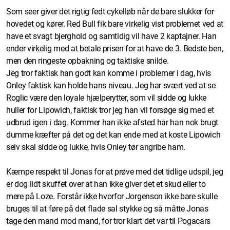
Som seer giver det rigtig fedt cykelløb når de bare slukker for
hovedet og kører. Red Bull fik bare virkelig vist problemet ved at
have et svagt bjerghold og samtidig vil have 2 kaptajner. Han
ender virkelig med at betale prisen for at have de 3. Bedste ben,
men den ringeste opbakning og taktiske snilde.
Jeg tror faktisk han godt kan komme i problemer i dag, hvis
Onley faktisk kan holde hans niveau. Jeg har svært ved at se
Roglic være den loyale hjælperytter, som vil sidde og lukke
huller for Lipowich, faktisk tror jeg han vil forsøge sig med et
udbrud igen i dag. Kommer han ikke afsted har han nok brugt
dumme kræfter på det og det kan ende med at koste Lipowich
selv skal sidde og lukke, hvis Onley tør angribe ham.
Kæmpe respekt til Jonas for at prøve med det tidlige udspil, jeg
er dog lidt skuffet over at han ikke giver det et skud eller to
mere på Loze. Forstår ikke hvorfor Jorgenson ikke bare skulle
bruges til at føre på det flade sal stykke og så måtte Jonas
tage den mand mod mand, for tror klart det var til Pogacars