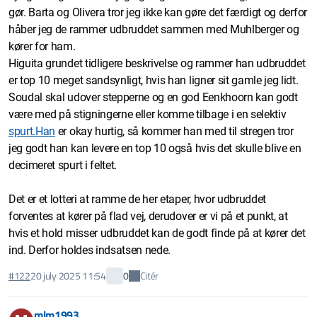
gør. Barta og Olivera tror jeg ikke kan gøre det færdigt og derfor
håber jeg de rammer udbruddet sammen med Muhlberger og
kører for ham.
Higuita grundet tidligere beskrivelse og rammer han udbruddet
er top 10 meget sandsynligt, hvis han ligner sit gamle jeg lidt.
Soudal skal udover stepperne og en god Eenkhoorn kan godt
være med på stigningerne eller komme tilbage i en selektiv
spurt.Han
er okay hurtig, så kommer han med til stregen tror
jeg godt han kan levere en top 10 også hvis det skulle blive en
decimeret spurt i feltet.
Det er et lotteri at ramme de her etaper, hvor udbruddet
forventes at kører på flad vej, derudover er vi på et punkt, at
hvis et hold misser udbruddet kan de godt finde på at kører det
ind. Derfor holdes indsatsen nede.
Citér
#122
20 july 2025 11:54
0
mlm1993