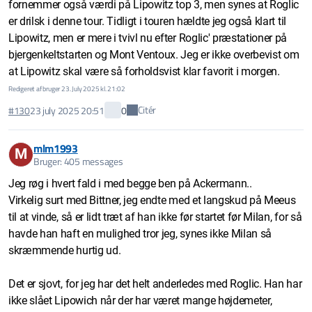
fornemmer også værdi på Lipowitz top 3, men synes at Roglic
er drilsk i denne tour. Tidligt i touren hældte jeg også klart til
Lipowitz, men er mere i tvivl nu efter Roglic' præstationer på
bjergenkeltstarten og Mont Ventoux. Jeg er ikke overbevist om
at Lipowitz skal være så forholdsvist klar favorit i morgen.
Redigeret af bruger 23. July 2025 kl. 21:02
Citér
#130
23 july 2025 20:51
0
mlm1993
M
Bruger: 405 messages
Jeg røg i hvert fald i med begge ben på Ackermann..
Virkelig surt med Bittner, jeg endte med et langskud på Meeus
til at vinde, så er lidt træt af han ikke før startet før Milan, for så
havde han haft en mulighed tror jeg, synes ikke Milan så
skræmmende hurtig ud.
Det er sjovt, for jeg har det helt anderledes med Roglic. Han har
ikke slået Lipowich når der har været mange højdemeter,