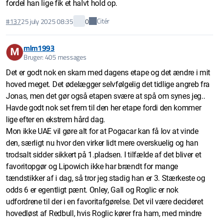
fordel han lige fik et halvt hold op.
Citér
#137
25 july 2025 08:35
0
mlm1993
M
Bruger: 405 messages
Det er godt nok en skam med dagens etape og det ændre i mit
hoved meget. Det ødelægger selvfølgelig det tidlige angreb fra
Jonas, men det gør også etapen svære at spå om synes jeg..
Havde godt nok set frem til den her etape fordi den kommer
lige efter en ekstrem hård dag.
Mon ikke UAE vil gøre alt for at Pogacar kan få lov at vinde
den, særligt nu hvor den virker lidt mere overskuelig og han
trodsalt sidder sikkert på 1.pladsen. I tilfælde af det bliver et
favoritopgør og Lipowich ikke har brændt for mange
tændstikker af i dag, så tror jeg stadig han er 3. Stærkeste og
odds 6 er egentligt pænt. Onley, Gall og Roglic er nok
udfordrene til der i en favoritafgørelse. Det vil være decideret
hovedløst af Redbull, hvis Roglic kører fra ham, med mindre