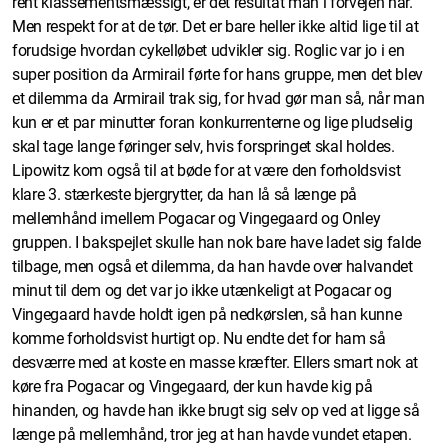
rent klassementsmæssigt, er det resultat man i forvejen har.
Men respekt for at de tør. Det er bare heller ikke altid lige til at
forudsige hvordan cykelløbet udvikler sig. Roglic var jo i en
super position da Armirail førte for hans gruppe, men det blev
et dilemma da Armirail trak sig, for hvad gør man så, når man
kun er et par minutter foran konkurrenterne og lige pludselig
skal tage lange føringer selv, hvis forspringet skal holdes.
Lipowitz kom også til at bøde for at være den forholdsvist
klare 3. stærkeste bjergrytter, da han lå så længe på
mellemhånd imellem Pogacar og Vingegaard og Onley
gruppen. I bakspejlet skulle han nok bare have ladet sig falde
tilbage, men også et dilemma, da han havde over halvandet
minut til dem og det var jo ikke utænkeligt at Pogacar og
Vingegaard havde holdt igen på nedkørslen, så han kunne
komme forholdsvist hurtigt op. Nu endte det for ham så
desværre med at koste en masse kræfter. Ellers smart nok at
køre fra Pogacar og Vingegaard, der kun havde kig på
hinanden, og havde han ikke brugt sig selv op ved at ligge så
længe på mellemhånd, tror jeg at han havde vundet etapen.