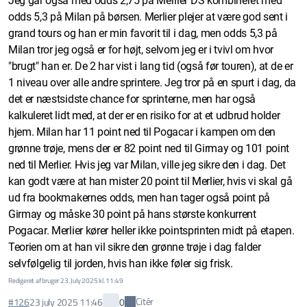
Jeg går også med odds 2,75 på Merlier DS kombineret med
odds 5,3 på Milan på børsen. Merlier plejer at være god sent i
grand tours og han er min favorit til i dag, men odds 5,3 på
Milan tror jeg også er for højt, selvom jeg er i tvivl om hvor
"brugt" han er. De 2 har vist i lang tid (også før touren), at de er
1 niveau over alle andre sprintere. Jeg tror på en spurt i dag, da
det er næstsidste chance for sprinterne, men har også
kalkuleret lidt med, at der er en risiko for at et udbrud holder
hjem. Milan har 11 point ned til Pogacar i kampen om den
grønne trøje, mens der er 82 point ned til Girmay og 101 point
ned til Merlier. Hvis jeg var Milan, ville jeg sikre den i dag. Det
kan godt være at han mister 20 point til Merlier, hvis vi skal gå
ud fra bookmakernes odds, men han tager også point på
Girmay og måske 30 point på hans største konkurrent
Pogacar. Merlier kører heller ikke pointsprinten midt på etapen.
Teorien om at han vil sikre den grønne trøje i dag falder
selvfølgelig til jorden, hvis han ikke føler sig frisk.
Redigeret af bruger 23. July 2025 kl. 11:49
Citér
#126
23 july 2025 11:46
0