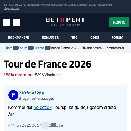
18+ |
Spil ansvarligt
| Selvudelukkelse via
ROFUS.nu
| Kontakt Spillemyndighedens hjælpelinje på
StopSpillet.dk
UK MENUEN
KONTO
MENU
SØG
BOOKMAKERE
BONUSSER
TIPS
ODDS
FORUM
Hjem
Forum
Diverse
Tour de France 2026 - Diverse forum - Kommentarer
Tour de France 2026
156
kommentarer
5396
Visninger
243fdw32ds
F
Bruger: 53 messages
Kommer der
holdet.dk
Tourspillet guide, ligesom sidste
år?
Citér
#1
4 july 2025 08:54
0