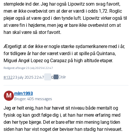
stemplede ind der. Jeg har også Lipowitz som svag favorit,
men er ikke overbevist om at der er værdi i odds 1,72. Roglic
plejer også at være god i den tynde luft. Lipowitz virker også til
at være fin i højderne, men jeg er bare ikke overbevist om at
han skal være så stor favorit.
Ærgerligt at der ikke er nogle stærke sydamerikanere med i år,
for tidligere år har der været værdi i at spille på Quintana,
Miguel Angel Lopez og Carapaz på high altitude etaper.
Redigeret af bruger 23. July 2025 kl. 22:47
Citér
#132
23 july 2025 22:47
0
mlm1993
M
Bruger: 405 messages
Jeg er helt enig, han har hævet sit niveau både mentalt og
fysisk og kan godt følge dig i, at han har mere erfaring med
den her type bjerge. Det er bare efter min mening lang tiden
siden han har vist noget der beviser han stadig har niveauet.