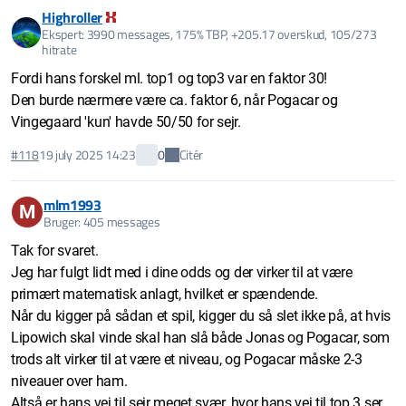
Highroller
Ekspert: 3990 messages, 175% TBP, +205.17 overskud, 105/273
hitrate
Fordi hans forskel ml. top1 og top3 var en faktor 30!
Den burde nærmere være ca. faktor 6, når Pogacar og
Vingegaard 'kun' havde 50/50 for sejr.
Citér
#118
19 july 2025 14:23
0
mlm1993
M
Bruger: 405 messages
Tak for svaret.
Jeg har fulgt lidt med i dine odds og der virker til at være
primært matematisk anlagt, hvilket er spændende.
Når du kigger på sådan et spil, kigger du så slet ikke på, at hvis
Lipowich skal vinde skal han slå både Jonas og Pogacar, som
trods alt virker til at være et niveau, og Pogacar måske 2-3
niveauer over ham.
Altså er hans vej til sejr meget svær, hvor hans vej til top 3 ser