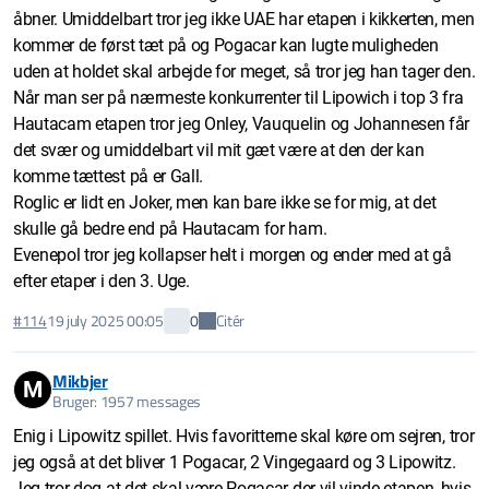
åbner. Umiddelbart tror jeg ikke UAE har etapen i kikkerten, men
kommer de først tæt på og Pogacar kan lugte muligheden
uden at holdet skal arbejde for meget, så tror jeg han tager den.
Når man ser på nærmeste konkurrenter til Lipowich i top 3 fra
Hautacam etapen tror jeg Onley, Vauquelin og Johannesen får
det svær og umiddelbart vil mit gæt være at den der kan
komme tættest på er Gall.
Roglic er lidt en Joker, men kan bare ikke se for mig, at det
skulle gå bedre end på Hautacam for ham.
Evenepol tror jeg kollapser helt i morgen og ender med at gå
efter etaper i den 3. Uge.
Citér
#114
19 july 2025 00:05
0
Mikbjer
M
Bruger: 1957 messages
Enig i Lipowitz spillet. Hvis favoritterne skal køre om sejren, tror
jeg også at det bliver 1 Pogacar, 2 Vingegaard og 3 Lipowitz.
Jeg tror dog at det skal være Pogacar der vil vinde etapen, hvis