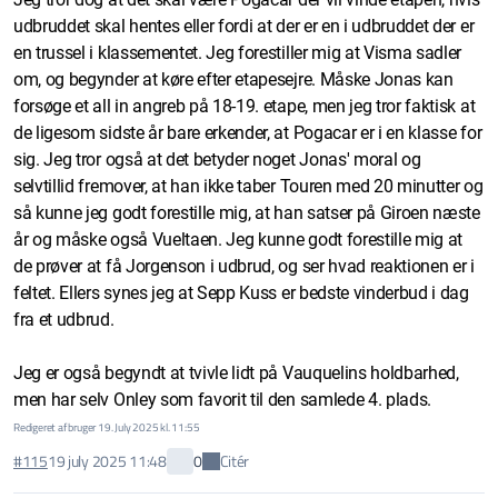
udbruddet skal hentes eller fordi at der er en i udbruddet der er
en trussel i klassementet. Jeg forestiller mig at Visma sadler
om, og begynder at køre efter etapesejre. Måske Jonas kan
forsøge et all in angreb på 18-19. etape, men jeg tror faktisk at
de ligesom sidste år bare erkender, at Pogacar er i en klasse for
sig. Jeg tror også at det betyder noget Jonas' moral og
selvtillid fremover, at han ikke taber Touren med 20 minutter og
så kunne jeg godt forestille mig, at han satser på Giroen næste
år og måske også Vueltaen. Jeg kunne godt forestille mig at
de prøver at få Jorgenson i udbrud, og ser hvad reaktionen er i
feltet. Ellers synes jeg at Sepp Kuss er bedste vinderbud i dag
fra et udbrud.
Jeg er også begyndt at tvivle lidt på Vauquelins holdbarhed,
men har selv Onley som favorit til den samlede 4. plads.
Redigeret af bruger 19. July 2025 kl. 11:55
Citér
#115
19 july 2025 11:48
0