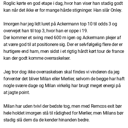
Roglic kørte en god etape i dag, hvor han viser han stadig godt
kan når det ikke er for mange hårde stigninger. Han slår Onley.
Imorgen har jeg lidt luret på Ackermann top 10 til odds 3 og
overvejet han til top 3, hvor han er oppe i 19.
Der kommer et sving med 600 m igen og Ackermann plejer af
at være god til at positionere sig. Der er selvfølgelig flere der er
hurtigere end ham, men sidst i et rigtig hårdt kørt tour de france
kan der godt komme overraskelser.
Jeg tror dog ikke overraskelsen skal findes vi vinderen da jeg
forventer det bliver Milan eller Merlier, selvom de begge har haft
nogle svære dage og Milan virkelig har brugt meget energi på
at jagte point.
Milan har uden tvivl der bedste tog, men med Remcos exit bør
hele holdet imorgen stå til rådighed for Merlier, men Milans bør
stadig slå dem da de kender hinanden bedre.