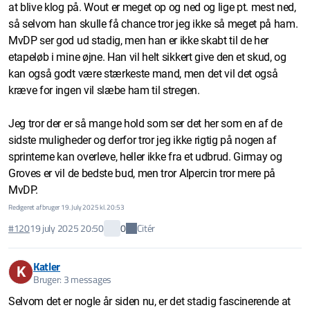
at blive klog på. Wout er meget op og ned og lige pt. mest ned,
så selvom han skulle få chance tror jeg ikke så meget på ham.
MvDP ser god ud stadig, men han er ikke skabt til de her
etapeløb i mine øjne. Han vil helt sikkert give den et skud, og
kan også godt være stærkeste mand, men det vil det også
kræve for ingen vil slæbe ham til stregen.
Jeg tror der er så mange hold som ser det her som en af de
sidste muligheder og derfor tror jeg ikke rigtig på nogen af
sprinterne kan overleve, heller ikke fra et udbrud. Girmay og
Groves er vil de bedste bud, men tror Alpercin tror mere på
MvDP.
Redigeret af bruger 19. July 2025 kl. 20:53
Citér
#120
19 july 2025 20:50
0
Katler
K
Bruger: 3 messages
Selvom det er nogle år siden nu, er det stadig fascinerende at