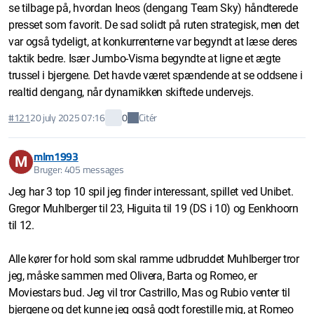
se tilbage på, hvordan Ineos (dengang Team Sky) håndterede
presset som favorit. De sad solidt på ruten strategisk, men det
var også tydeligt, at konkurrenterne var begyndt at læse deres
taktik bedre. Især Jumbo-Visma begyndte at ligne et ægte
trussel i bjergene. Det havde været spændende at se oddsene i
realtid dengang, når dynamikken skiftede undervejs.
Citér
#121
20 july 2025 07:16
0
mlm1993
M
Bruger: 405 messages
Jeg har 3 top 10 spil jeg finder interessant, spillet ved Unibet.
Gregor Muhlberger til 23, Higuita til 19 (DS i 10) og Eenkhoorn
til 12.
Alle kører for hold som skal ramme udbruddet Muhlberger tror
jeg, måske sammen med Olivera, Barta og Romeo, er
Moviestars bud. Jeg vil tror Castrillo, Mas og Rubio venter til
bjergene og det kunne jeg også godt forestille mig, at Romeo