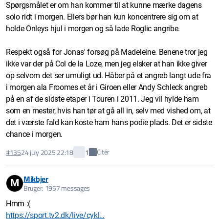
Spørgsmålet er om han kommer til at kunne mærke dagens
solo ridt i morgen. Ellers bør han kun koncentrere sig om at
holde Onleys hjul i morgen og så lade Roglic angribe.
Respekt også for Jonas' forsøg på Madeleine. Benene tror jeg
ikke var der på Col de la Loze, men jeg elsker at han ikke giver
op selvom det ser umuligt ud. Håber på et angreb langt ude fra
i morgen ala Froomes et år i Giroen eller Andy Schleck angreb
på en af de sidste etaper i Touren i 2011. Jeg vil hylde ham
som en mester, hvis han tør at gå all in, selv med vished om, at
det i værste fald kan koste ham hans podie plads. Det er sidste
chance i morgen.
Citér
#135
24 july 2025 22:18
1
Mikbjer
M
Bruger: 1957 messages
Hmm :(
https://sport.tv2.dk/live/cykl…