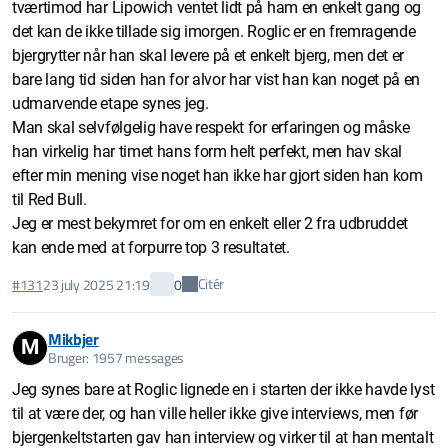
tværtimod har Lipowich ventet lidt på ham en enkelt gang og
det kan de ikke tillade sig imorgen. Roglic er en fremragende
bjergrytter når han skal levere på et enkelt bjerg, men det er
bare lang tid siden han for alvor har vist han kan noget på en
udmarvende etape synes jeg.
Man skal selvfølgelig have respekt for erfaringen og måske
han virkelig har timet hans form helt perfekt, men hav skal
efter min mening vise noget han ikke har gjort siden han kom
til Red Bull.
Jeg er mest bekymret for om en enkelt eller 2 fra udbruddet
kan ende med at forpurre top 3 resultatet.
Citér
#131
23 july 2025 21:19
0
Mikbjer
M
Bruger: 1957 messages
Jeg synes bare at Roglic lignede en i starten der ikke havde lyst
til at være der, og han ville heller ikke give interviews, men før
bjergenkeltstarten gav han interview og virker til at han mentalt