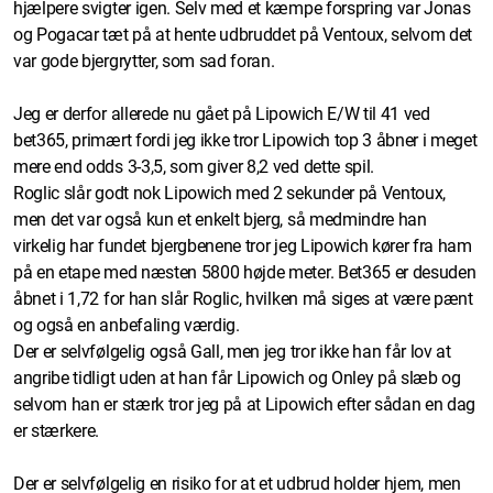
hjælpere svigter igen. Selv med et kæmpe forspring var Jonas
og Pogacar tæt på at hente udbruddet på Ventoux, selvom det
var gode bjergrytter, som sad foran.
Jeg er derfor allerede nu gået på Lipowich E/W til 41 ved
bet365, primært fordi jeg ikke tror Lipowich top 3 åbner i meget
mere end odds 3-3,5, som giver 8,2 ved dette spil.
Roglic slår godt nok Lipowich med 2 sekunder på Ventoux,
men det var også kun et enkelt bjerg, så medmindre han
virkelig har fundet bjergbenene tror jeg Lipowich kører fra ham
på en etape med næsten 5800 højde meter. Bet365 er desuden
åbnet i 1,72 for han slår Roglic, hvilken må siges at være pænt
og også en anbefaling værdig.
Der er selvfølgelig også Gall, men jeg tror ikke han får lov at
angribe tidligt uden at han får Lipowich og Onley på slæb og
selvom han er stærk tror jeg på at Lipowich efter sådan en dag
er stærkere.
Der er selvfølgelig en risiko for at et udbrud holder hjem, men