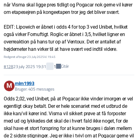
når Visma skal ligge pres tidligt og Pogacar nok gerne vil kører
om etapesejren på kongeetapen tror jeg det bliver svært.
EDIT: Lipowich er åbnet i odds 4 for top 3 ved Unibet, hvilket
også virker Fornuftigt. Roglic er åbnet i 3,5, hvilket ligner en
overreaktion på hans tur op af Ventoux. Det er antallet af
højdemeter han virker til at have svært ved indtil videre.
Redigeret af bruger 23. July 2025 kl. 19:45
Citér
#128
23 july 2025 19:31
1
mlm1993
M
Bruger: 405 messages
Odds 2,02, ved Unibet, på at Pogacar ikke vinder imorgen er vel
egentligt okay betalt. Der er hele scenariet med et udbrud de
ikke kan/vil kører ind. Visma vil sikkert prøve at få forposter
med ud og lykkedes det skal de i hvert fald ikke noget, for de
skal have et stort forspring for at kunne bruges i dalen mellem
de 2 sidste stigninger. Jeg er ikke i tvivl om at Pogacar gerne vil