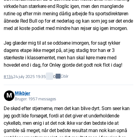
virkede han stærkere end Roglic igen, men den manglende
rutine og efter min mening dårlig arbejde fra sportsdirektøren
åbnede Red Bull op for et nederlag og kan som jeg ser det ende
med at koste podiet med mindre han rejser sig igen imorgen.
Jeg glæder mig til at se oddsene imorgen, for sagt rykker
dagens etape ikke meget på, at jeg stadig tror han er 3
stærkeste i klassementet, men han skal køre mere med
hovedet end i dag, for Onley gjorde det godt nok flot i dag!
Citér
#134
24 july 2025 19:35
0
Mikbjer
M
Bruger: 1957 messages
De skød efter stjernerne, men det kan blive dyrt. Som seer kan
jeg godt lide forsøget, fordi at det giver et underholdende
cykelløb, men enig i at det nok ikke var den bedste ide at
gamble så meget, når det bedste resultat man nok kan opnå