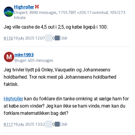
Highroller
Ekspert: 3990 messages, 175% TBP, +205.17 overskud, 105/273
hitrate
Jeg ville cashe de 4,5 out i 2,5, og købe ligepå i 100.
Citér
#116
19 july 2025 12:07
0
mlm1993
M
Bruger: 405 messages
Jeg tvivler liydt på Onley, Vauquelin og Johannesens
holdbarhed. Tror nok mest på Johannesens holdbarhed
faktisk.
Highroller
kan du forklare din tanke omkring at sælge ham for
at købe som vinder? Jeg kan ikke se ham vinde, men kan du
forklare matematikken bag det?
Citér
#117
19 july 2025 13:52
0