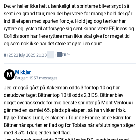
Det er heller ikke helt utænkeligt at sprinterne bliver snydt så
sent i en grand tour, men der bør være for mange hold der går
ind til etapen med spurten for øje. Hold jeg dog tænker har
ryttere og lysten til at forsøge sig sent kunne være EF, Ineos og
Cofidis som har flere ryttere man ikke skal give for meget tid
og som nok ikke har det store at gøre i en spurt.
Citér
#125
22 july 2025 20:23
1
Mikbjer
M
Bruger: 1957 messages
Jeg er også gået på Ackerman odds 3 for top 10 og har
derudover taget Bittner top 10 til odds 2,3 DS. Bittner blev
noget overraskende for mig bedste sprinter på Mont Ventoux i
går med en samlet 65. plads på etapen, så han virker frisk.
Ifølge Tobias Lund, er planen i Tour de France, at de kører for
Bittner når spurten er flad og for Tobias når afslutningen stiger
med 3-5%. I dag er den helt flad.