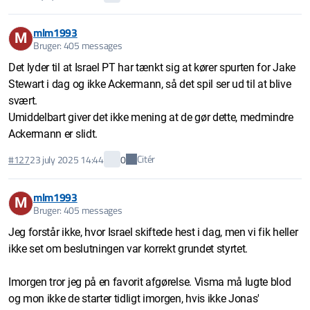
mlm1993
M
Bruger: 405 messages
Det lyder til at Israel PT har tænkt sig at kører spurten for Jake
Stewart i dag og ikke Ackermann, så det spil ser ud til at blive
svært.
Umiddelbart giver det ikke mening at de gør dette, medmindre
Ackermann er slidt.
Citér
#127
23 july 2025 14:44
0
mlm1993
M
Bruger: 405 messages
Jeg forstår ikke, hvor Israel skiftede hest i dag, men vi fik heller
ikke set om beslutningen var korrekt grundet styrtet.
Imorgen tror jeg på en favorit afgørelse. Visma må lugte blod
og mon ikke de starter tidligt imorgen, hvis ikke Jonas'