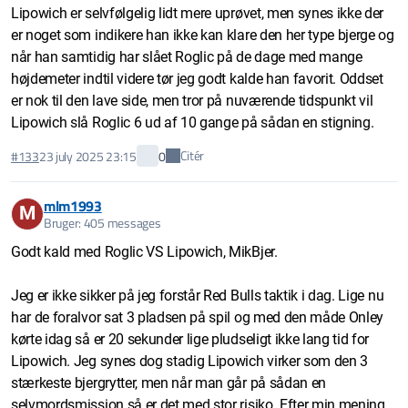
Lipowich er selvfølgelig lidt mere uprøvet, men synes ikke der
er noget som indikere han ikke kan klare den her type bjerge og
når han samtidig har slået Roglic på de dage med mange
højdemeter indtil videre tør jeg godt kalde han favorit. Oddset
er nok til den lave side, men tror på nuværende tidspunkt vil
Lipowich slå Roglic 6 ud af 10 gange på sådan en stigning.
Citér
#133
23 july 2025 23:15
0
mlm1993
M
Bruger: 405 messages
Godt kald med Roglic VS Lipowich, MikBjer.
Jeg er ikke sikker på jeg forstår Red Bulls taktik i dag. Lige nu
har de foralvor sat 3 pladsen på spil og med den måde Onley
kørte idag så er 20 sekunder lige pludseligt ikke lang tid for
Lipowich. Jeg synes dog stadig Lipowich virker som den 3
stærkeste bjergrytter, men når man går på sådan en
selvmordsmission så er det med stor risiko. Efter min mening