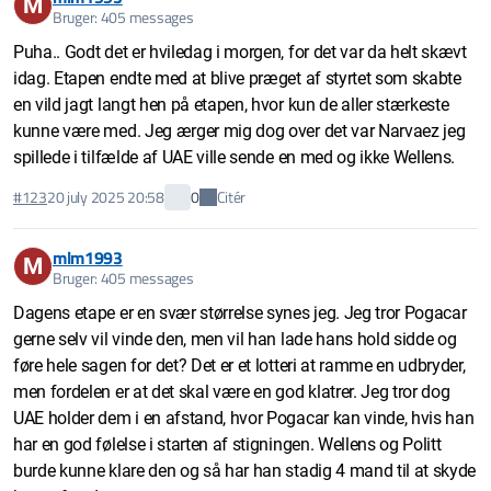
M
Bruger: 405 messages
Puha.. Godt det er hviledag i morgen, for det var da helt skævt
idag. Etapen endte med at blive præget af styrtet som skabte
en vild jagt langt hen på etapen, hvor kun de aller stærkeste
kunne være med. Jeg ærger mig dog over det var Narvaez jeg
spillede i tilfælde af UAE ville sende en med og ikke Wellens.
Citér
#123
20 july 2025 20:58
0
mlm1993
M
Bruger: 405 messages
Dagens etape er en svær størrelse synes jeg. Jeg tror Pogacar
gerne selv vil vinde den, men vil han lade hans hold sidde og
føre hele sagen for det? Det er et lotteri at ramme en udbryder,
men fordelen er at det skal være en god klatrer. Jeg tror dog
UAE holder dem i en afstand, hvor Pogacar kan vinde, hvis han
har en god følelse i starten af stigningen. Wellens og Politt
burde kunne klare den og så har han stadig 4 mand til at skyde