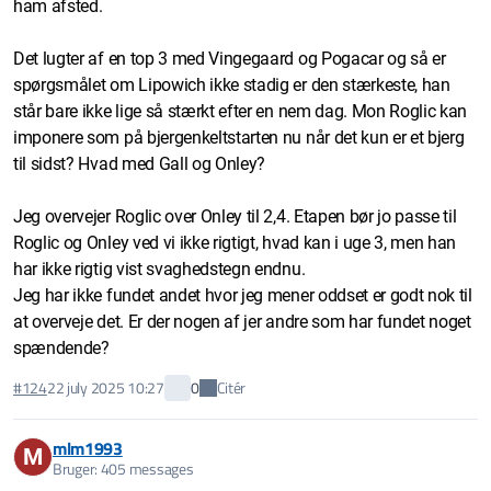
ham afsted.
Det lugter af en top 3 med Vingegaard og Pogacar og så er
spørgsmålet om Lipowich ikke stadig er den stærkeste, han
står bare ikke lige så stærkt efter en nem dag. Mon Roglic kan
imponere som på bjergenkeltstarten nu når det kun er et bjerg
til sidst? Hvad med Gall og Onley?
Jeg overvejer Roglic over Onley til 2,4. Etapen bør jo passe til
Roglic og Onley ved vi ikke rigtigt, hvad kan i uge 3, men han
har ikke rigtig vist svaghedstegn endnu.
Jeg har ikke fundet andet hvor jeg mener oddset er godt nok til
at overveje det. Er der nogen af jer andre som har fundet noget
spændende?
Citér
#124
22 july 2025 10:27
0
mlm1993
M
Bruger: 405 messages