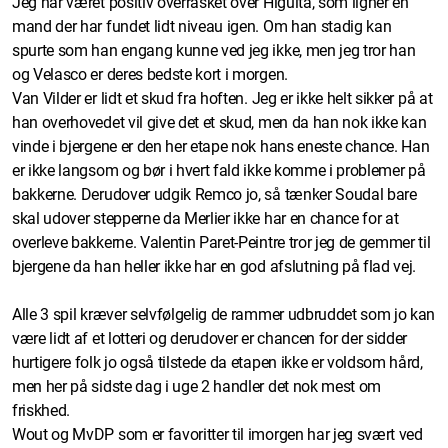
Jeg har været positiv overrasket over Higuita, som ligner en
mand der har fundet lidt niveau igen. Om han stadig kan
spurte som han engang kunne ved jeg ikke, men jeg tror han
og Velasco er deres bedste kort i morgen.
Van Vilder er lidt et skud fra hoften. Jeg er ikke helt sikker på at
han overhovedet vil give det et skud, men da han nok ikke kan
vinde i bjergene er den her etape nok hans eneste chance. Han
er ikke langsom og bør i hvert fald ikke komme i problemer på
bakkerne. Derudover udgik Remco jo, så tænker Soudal bare
skal udover stepperne da Merlier ikke har en chance for at
overleve bakkerne. Valentin Paret-Peintre tror jeg de gemmer til
bjergene da han heller ikke har en god afslutning på flad vej.
Alle 3 spil kræver selvfølgelig de rammer udbruddet som jo kan
være lidt af et lotteri og derudover er chancen for der sidder
hurtigere folk jo også tilstede da etapen ikke er voldsom hård,
men her på sidste dag i uge 2 handler det nok mest om
friskhed.
Wout og MvDP som er favoritter til imorgen har jeg svært ved