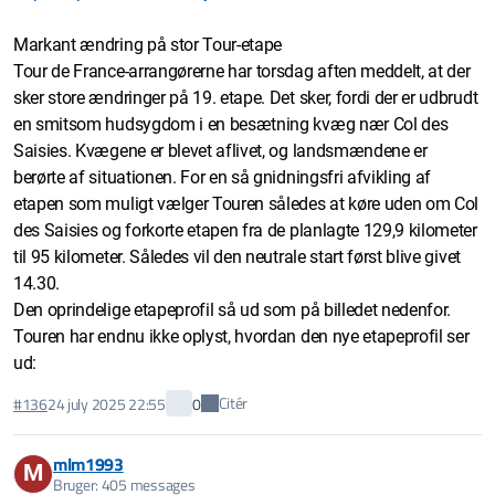
Markant ændring på stor Tour-etape
Tour de France-arrangørerne har torsdag aften meddelt, at der
sker store ændringer på 19. etape. Det sker, fordi der er udbrudt
en smitsom hudsygdom i en besætning kvæg nær Col des
Saisies. Kvægene er blevet aflivet, og landsmændene er
berørte af situationen. For en så gnidningsfri afvikling af
etapen som muligt vælger Touren således at køre uden om Col
des Saisies og forkorte etapen fra de planlagte 129,9 kilometer
til 95 kilometer. Således vil den neutrale start først blive givet
14.30.
Den oprindelige etapeprofil så ud som på billedet nedenfor.
Touren har endnu ikke oplyst, hvordan den nye etapeprofil ser
ud:
Citér
#136
24 july 2025 22:55
0
mlm1993
M
Bruger: 405 messages