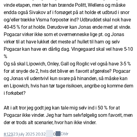
vinde etapen, men tør han brænde Politt, Wellens og måske
endda også Sivakov af i forsøget på at holde et udbrud i snor
og/eller trække Visma forposter ind? Udbruddet skal nok have
40-45 % for at holde. Derudover kan Jonas ende med at vinde.
Pogacar virker ikke som et overmenneske lige pt. og Jonas
virker til at have lukket det meste af hullet til ham og selv
Pogacar kan have en dårlig dag. Vingegaard skal vel have 5-10
%
Og så skal Lipowich, Onley, Gall og Roglic vel også have 3-5 %
for at snyde de 2, hvis det bliver en favorit afgørelse? Pogacar
og Jonas vil udentvivl kun svare på hinanden, så måske kan
en Lipowich, hvis han tør tage risikoen, angribe og komme dem
i forkøbet?
Alt i alt tror jeg godt jeg kan tale mig selv ind i 50 % for at
Pogacar ikke vinder. Jeg har ham selvfølgelig som favorit, men
der er trods alt scenarier, hvor han ikke vinder.
Citér
#129
23 july 2025 20:32
0