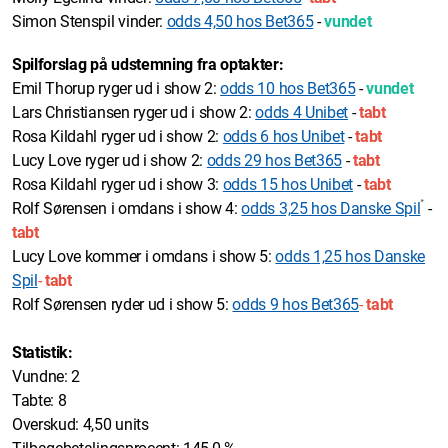
Simon Stenspil vinder:
odds 4,50 hos Bet365
-
vundet
Spilforslag på udstemning fra optakter:
Emil Thorup ryger ud i show 2:
odds 10 hos Bet365
-
vundet
Lars Christiansen ryger ud i show 2:
odds 4 Unibet
-
tabt
Rosa Kildahl ryger ud i show 2:
odds 6 hos Unibet
-
tabt
Lucy Love ryger ud i show 2:
odds 29 hos Bet365
-
tabt
Rosa Kildahl ryger ud i show 3:
odds 15 hos Unibet
-
tabt
*
Rolf Sørensen i omdans i show 4:
odds 3,25 hos
Danske Spil
-
tabt
Lucy Love kommer i omdans i show 5:
odds 1,25 hos Danske
Spil
-
tabt
Rolf Sørensen ryder ud i show 5:
odds 9 hos Bet365
-
tabt
Statistik:
Vundne: 2
Tabte: 8
Overskud: 4,50 units