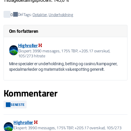
Tilbagebetalingsprocent: 145,0 %
Del
0
Tags:
Optakter
,
Underholdning
Om forfatteren
Highroller
Ekspert: 3990 messages, 175% TBP, +205.17 overskud,
105/273 hitrate
Mine specialer er underholdning, betting og casino/kampagner,
specialmarkeder og matematisk valuespotting generelt.
Kommentarer
SENESTE
Highroller
Ekspert: 3990 messages, 175% TBP, +205.17 overskud, 105/273