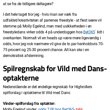
at se fra de tidligere deltagere?
I det hele taget tror jeg - hvis man ser væk fra
udfaldet/kreativiteten af parrenes freestyle - at flest seere vil
stemme på Molly Egelind, men med usikkerheden i en
*
freestyledans virker odds 4 på underdoggen hos
Bet365
lidt i
overkanten. Normalt vil en heads up være mere ligeværdig i
odds, hvor jeg nok nærmere vil give de to par henholdsvis 70-
75 procent og 25-30 procent chance. Alt kan ske i en
demokratisk afstemning.
Spilregnskab for Vild med Dans-
optakterne
Nedenstående er det endelige regnskab for Highrollers
spilforslag i optakterne til Vild med Dans:
Vinder-spilforslag fra optakter:
Molly Egelind vinder:
odds 7,00 hos Bet365
-
tabt