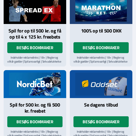
Spil for op til 500 kr. og få
100% op til 500 DKK
op til 4 x 125 kr. freebets
BESØG BOOKMAKER
BESØG BOOKMAKER
Indeholder reklamelinks | 18+ | Regler og
Indeholder reklamelinks | 18+ | Regler og
vilkår gælder | Spil ansvarligt | Selvudelukkelse
vilkår gælder | Spil ansvarligt | Selvudelukkelse
via
ROFUS.nu
| Kontakt Spillemyndighedens
via
ROFUS.nu
| Kontakt Spillemyndighedens
hjælpelinje på
StopSpillet.dk
hjælpelinje på
StopSpillet.dk
Læs vilkår og betingelser
her
Spil for 500 kr. og få 500
Se dagens tilbud
kr. freebet
BESØG BOOKMAKER
BESØG BOOKMAKER
Indeholder reklamelinks | 18+ | Regler og
Indeholder reklamelinks | 18+ | Regler og
vilkår gælder | Spil ansvarligt | Selvudelukkelse
vilkår gælder | Spil ansvarligt | Selvudelukkelse