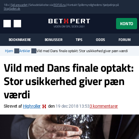
18+ |
Spil ansvarligt
| Selvudelukkelse via
ROFUS.nu
| Kontakt Spillemyndighedens hjælpelinje på
StopSpillet.dk
UK MENUEN
KONTO
MENU
SØG
BOOKMAKERE
BONUSSER
TIPS
ODDS
FORUM
Hjem
Artikler
Vild med Dans finale optakt: Stor usikkerhed giver pæn værdi
Vild med Dans finale optakt:
Stor usikkerhed giver pæn
værdi
Skrevet af
Highroller
den
19 dec 2018 13:53
3
kommentarer