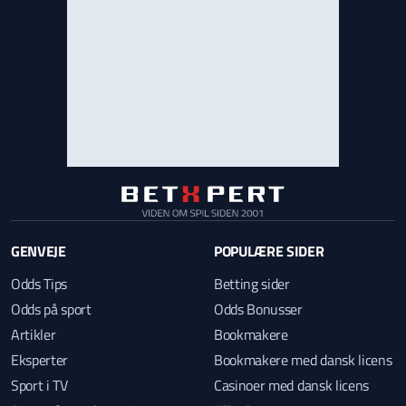
GENVEJE
POPULÆRE SIDER
Odds Tips
Betting sider
Odds på sport
Odds Bonusser
Artikler
Bookmakere
Eksperter
Bookmakere med dansk licens
Sport i TV
Casinoer med dansk licens