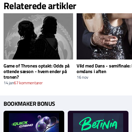
Relaterede artikler
Game of Thrones optakt: Odds på
Vild med Dans - semifinale:
ottende sæson - hvem ender på
omdans i aften
tronen?
16 nov
14 jan
67 kommentarer
BOOKMAKER BONUS