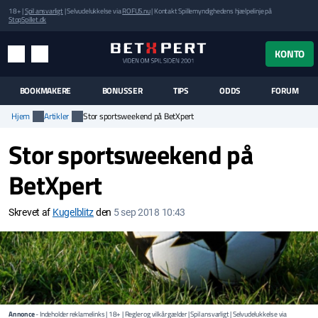
18+ |
Spil ansvarligt
| Selvudelukkelse via
ROFUS.nu
| Kontakt Spillemyndighedens hjælpelinje på
StopSpillet.dk
UK MENUEN
KONTO
MENU
SØG
BOOKMAKERE
BONUSSER
TIPS
ODDS
FORUM
Hjem
Artikler
Stor sportsweekend på BetXpert
Stor sportsweekend på
BetXpert
Skrevet af
Kugelblitz
den
5 sep 2018 10:43
Annonce
- Indeholder reklamelinks | 18+ | Regler og vilkår gælder | Spil ansvarligt | Selvudelukkelse via