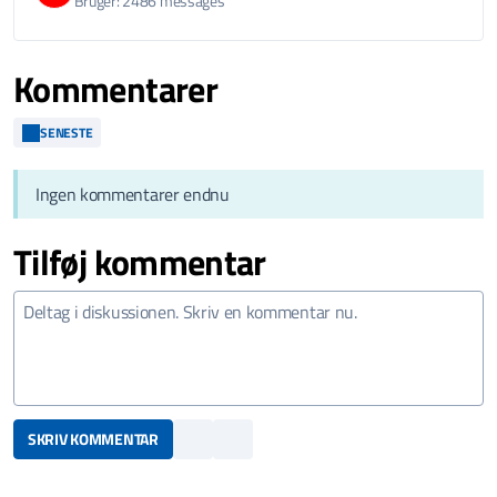
Bruger: 2486 messages
Kommentarer
SENESTE
Ingen kommentarer endnu
Tilføj kommentar
SKRIV KOMMENTAR