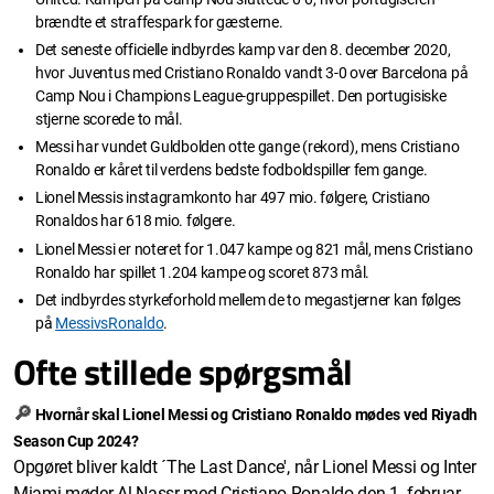
brændte et straffespark for gæsterne.
Det seneste officielle indbyrdes kamp var den 8. december 2020,
hvor Juventus med Cristiano Ronaldo vandt 3-0 over Barcelona på
Camp Nou i Champions League-gruppespillet. Den portugisiske
stjerne scorede to mål.
Messi har vundet Guldbolden otte gange (rekord), mens Cristiano
Ronaldo er kåret til verdens bedste fodboldspiller fem gange.
Lionel Messis instagramkonto har 497 mio. følgere, Cristiano
Ronaldos har 618 mio. følgere.
Lionel Messi er noteret for 1.047 kampe og 821 mål, mens Cristiano
Ronaldo har spillet 1.204 kampe og scoret 873 mål.
Det indbyrdes styrkeforhold mellem de to megastjerner kan følges
på
MessivsRonaldo
.
Ofte stillede spørgsmål
🔎
Hvornår skal Lionel Messi og Cristiano Ronaldo mødes ved Riyadh
Season Cup 2024?
Opgøret bliver kaldt ´The Last Dance', når Lionel Messi og Inter
Miami møder Al Nassr med Cristiano Ronaldo den 1. februar