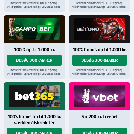
Indeholder reklamelinks | 18+ | Regler og
Indeholder reklamelinks | 18+ | Regler og
vilkår gælder | Spil ansvarligt | Selvudelukkelse
vilkår gælder | Spil ansvarligt | Selvudelukkelse
via
ROFUS.nu
| Kontakt Spillemyndighedens
via
ROFUS.nu
| Kontakt Spillemyndighedens
hjælpelinje på
StopSpillet.dk
hjælpelinje på
StopSpillet.dk
Læs vilkår og betingelser
her
Læs vilkår og betingelser
her
100 % op til 1.000 kr.
100% bonus op til 1.000 kr.
BESØG BOOKMAKER
BESØG BOOKMAKER
Indeholder reklamelinks | 18+ | Regler og
Indeholder reklamelinks | 18+ | Regler og
vilkår gælder | Spil ansvarligt | Selvudelukkelse
vilkår gælder | Spil ansvarligt | Selvudelukkelse
via
ROFUS.nu
| Kontakt Spillemyndighedens
via
ROFUS.nu
| Kontakt Spillemyndighedens
hjælpelinje på
StopSpillet.dk
hjælpelinje på
StopSpillet.dk
Læs vilkår og betingelser
her
Læs vilkår og betingelser
her
100% bonus op til 1.000 kr.
5 x 200 kr. freebet
væddemålskreditter
BESØG BOOKMAKER
BESØG BOOKMAKER