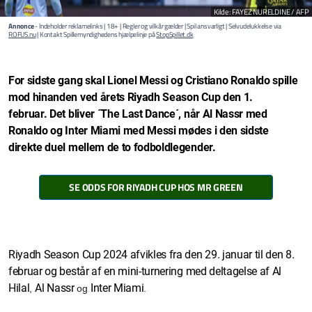
Kilde: FAYEZ NURELDINE / AFP
Annonce
- Indeholder reklamelinks | 18+ | Regler og vilkår gælder | Spil ansvarligt | Selvudelukkelse via
ROFUS.nu
| Kontakt Spillemyndighedens hjælpelinje på
StopSpillet.dk
For sidste gang skal Lionel Messi og Cristiano Ronaldo spille
mod hinanden ved årets Riyadh Season Cup den 1.
februar. Det bliver ´The Last Dance´, når Al Nassr med
Ronaldo og Inter Miami med Messi mødes i den sidste
direkte duel mellem de to fodboldlegender.
SE ODDS FOR RIYADH CUP HOS MR GREEN
Riyadh Season Cup 2024 afvikles fra den 29. januar til den 8.
februar og består af en mini-turnering med deltagelse af Al
Hilal
Al Nassr
Inter Miami
,
og
.