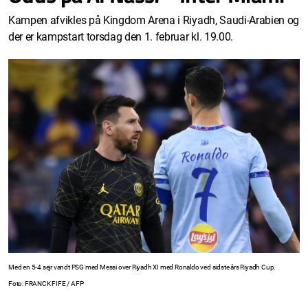
Kampen afvikles på Kingdom Arena i Riyadh, Saudi-Arabien og
der er kampstart torsdag den 1. februar kl. 19.00.
Med en 5-4 sejr vandt PSG med Messi over Riyadh XI med Ronaldo ved sidste års Riyadh Cup.
Foto: FRANCK FIFE / AFP