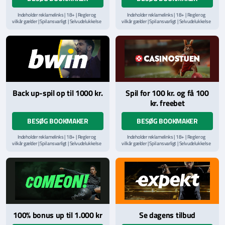
Indeholder reklamelinks | 18+ | Regler og
Indeholder reklamelinks | 18+ | Regler og
vilkår gælder | Spil ansvarligt | Selvudelukkelse
vilkår gælder | Spil ansvarligt | Selvudelukkelse
via
ROFUS.nu
| Kontakt Spillemyndighedens
via
ROFUS.nu
| Kontakt Spillemyndighedens
hjælpelinje på
StopSpillet.dk
hjælpelinje på
StopSpillet.dk
Læs vilkår og betingelser
her
Back up-spil op til 1000 kr.
Spil for 100 kr. og få 100
kr. freebet
BESØG BOOKMAKER
BESØG BOOKMAKER
Indeholder reklamelinks | 18+ | Regler og
Indeholder reklamelinks | 18+ | Regler og
vilkår gælder | Spil ansvarligt | Selvudelukkelse
vilkår gælder | Spil ansvarligt | Selvudelukkelse
via
ROFUS.nu
| Kontakt Spillemyndighedens
via
ROFUS.nu
| Kontakt Spillemyndighedens
hjælpelinje på
StopSpillet.dk
hjælpelinje på
StopSpillet.dk
Læs vilkår og betingelser
her
100% bonus up til 1.000 kr
Se dagens tilbud