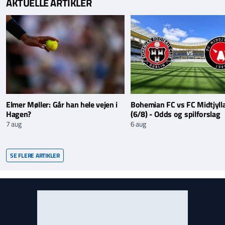
AKTUELLE ARTIKLER
Elmer Møller: Går han hele vejen i
Bohemian FC vs FC Midtjyll
Hagen?
(6/8) - Odds og spilforslag
7 aug
6 aug
SE FLERE ARTIKLER