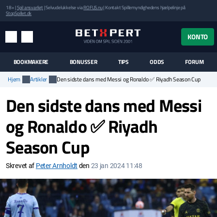
18+ |
Spil ansvarligt
| Selvudelukkelse via
ROFUS.nu
| Kontakt Spillemyndighedens hjælpelinje på
StopSpillet.dk
UK MENUEN
KONTO
MENU
SØG
BOOKMAKERE
BONUSSER
TIPS
ODDS
FORUM
Hjem
Artikler
Den sidste dans med Messi og Ronaldo ✅ Riyadh Season Cup
Den sidste dans med Messi
og Ronaldo ✅ Riyadh
Season Cup
Skrevet af
Peter Arnholdt
den
23 jan 2024 11:48