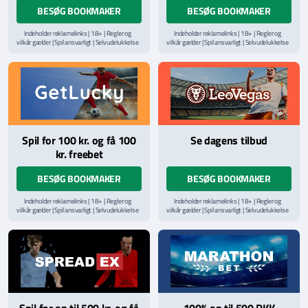
BESØG BOOKMAKER
BESØG BOOKMAKER
Indeholder reklamelinks | 18+ | Regler og
Indeholder reklamelinks | 18+ | Regler og
vilkår gælder | Spil ansvarligt | Selvudelukkelse
vilkår gælder | Spil ansvarligt | Selvudelukkelse
via
ROFUS.nu
| Kontakt Spillemyndighedens
via
ROFUS.nu
| Kontakt Spillemyndighedens
hjælpelinje på
StopSpillet.dk
hjælpelinje på
StopSpillet.dk
Læs vilkår og betingelser
her
Læs vilkår og betingelser
her
Spil for 100 kr. og få 100
Se dagens tilbud
kr. freebet
BESØG BOOKMAKER
BESØG BOOKMAKER
Indeholder reklamelinks | 18+ | Regler og
Indeholder reklamelinks | 18+ | Regler og
vilkår gælder | Spil ansvarligt | Selvudelukkelse
vilkår gælder | Spil ansvarligt | Selvudelukkelse
via
ROFUS.nu
| Kontakt Spillemyndighedens
via
ROFUS.nu
| Kontakt Spillemyndighedens
hjælpelinje på
StopSpillet.dk
hjælpelinje på
StopSpillet.dk
Læs vilkår og betingelser
her