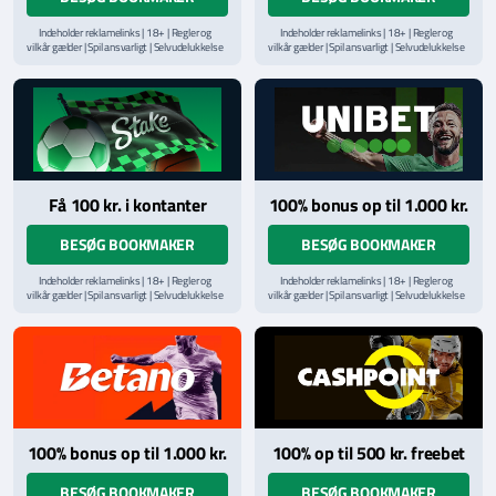
Indeholder reklamelinks | 18+ | Regler og
Indeholder reklamelinks | 18+ | Regler og
vilkår gælder | Spil ansvarligt | Selvudelukkelse
vilkår gælder | Spil ansvarligt | Selvudelukkelse
via
ROFUS.nu
| Kontakt Spillemyndighedens
via
ROFUS.nu
| Kontakt Spillemyndighedens
hjælpelinje på
StopSpillet.dk
hjælpelinje på
StopSpillet.dk
Læs vilkår og betingelser
her
Få 100 kr. i kontanter
100% bonus op til 1.000 kr.
BESØG BOOKMAKER
BESØG BOOKMAKER
Indeholder reklamelinks | 18+ | Regler og
Indeholder reklamelinks | 18+ | Regler og
vilkår gælder | Spil ansvarligt | Selvudelukkelse
vilkår gælder | Spil ansvarligt | Selvudelukkelse
via
ROFUS.nu
| Kontakt Spillemyndighedens
via
ROFUS.nu
| Kontakt Spillemyndighedens
hjælpelinje på
StopSpillet.dk
hjælpelinje på
StopSpillet.dk
Læs vilkår og betingelser
her
Læs vilkår og betingelser
her
100% bonus op til 1.000 kr.
100% op til 500 kr. freebet
BESØG BOOKMAKER
BESØG BOOKMAKER