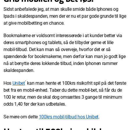
Sidst anbefalede jeg, at man skulle smide både Iphones og
Ipads i skaldespanden, men der er nu et par gode grunde til lige
at give mobilbetting en chance.
Bookmakerne er voldsomt interesserede i at kunder better via
deres smartphones og tablets, så de tilbyder gerne et lille
mobil-tilbud. Det kan man så overveje, hvorfor det er så
spændende for bookmakerne, men derfor kan man jo godt lige
nå at benytte deres lokkende tilbud, inden Iphonen rammer
skaldespanden.
*
Hos
Unibet
kan man hente et 100krs risikofrit spil på det første
bet fra en mobil-enhed. Taber du dette mobil-bet, så får du de
100 kr retur, men de skal dog omsættes 3 gange til minimum
odds 1,40 før der kan udbetales.
Se mere om dette
100krs mobil-tilbud hos Unibet
.