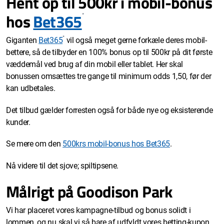
Hent op til 500kr i mobil-bonus
hos
Bet365
*
*
Giganten
Bet365
vil også meget gerne forkæle deres mobil-
bettere, så de tilbyder en 100% bonus op til 500kr på dit første
væddemål ved brug af din mobil eller tablet. Her skal
bonussen omsættes tre gange til minimum odds 1,50, før der
kan udbetales.
Det tilbud gælder forresten også for både nye og eksisterende
kunder.
Se mere om den
500krs mobil-bonus hos Bet365
.
Nå videre til det sjove; spiltipsene.
Målrigt på Goodison Park
Vi har placeret vores kampagne-tilbud og bonus solidt i
lommen, og nu skal vi så bare af udfyldt vores betting-kupon.