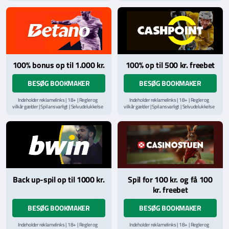
hjælpelinje på
StopSpillet.dk
hjælpelinje på
StopSpillet.dk
Læs vilkår og betingelser
her
Læs vilkår og betingelser
her
100% bonus op til 1.000 kr.
100% op til 500 kr. freebet
BESØG BOOKMAKER
BESØG BOOKMAKER
Indeholder reklamelinks | 18+ | Regler og
Indeholder reklamelinks | 18+ | Regler og
vilkår gælder | Spil ansvarligt | Selvudelukkelse
vilkår gælder | Spil ansvarligt | Selvudelukkelse
via
ROFUS.nu
| Kontakt Spillemyndighedens
via
ROFUS.nu
| Kontakt Spillemyndighedens
hjælpelinje på
StopSpillet.dk
hjælpelinje på
StopSpillet.dk
Læs vilkår og betingelser
her
Back up-spil op til 1000 kr.
Spil for 100 kr. og få 100
kr. freebet
BESØG BOOKMAKER
BESØG BOOKMAKER
Indeholder reklamelinks | 18+ | Regler og
Indeholder reklamelinks | 18+ | Regler og