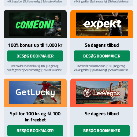
vilkår gælder | Spil ansvarligt | Selvudelukkelse
vilkår gælder | Spil ansvarligt | Selvudelukkelse
via
ROFUS.nu
| Kontakt Spillemyndighedens
via
ROFUS.nu
| Kontakt Spillemyndighedens
hjælpelinje på
StopSpillet.dk
hjælpelinje på
StopSpillet.dk
Læs vilkår og betingelser
her
100% bonus up til 1.000 kr
Se dagens tilbud
BESØG BOOKMAKER
BESØG BOOKMAKER
Indeholder reklamelinks | 18+ | Regler og
Indeholder reklamelinks | 18+ | Regler og
vilkår gælder | Spil ansvarligt | Selvudelukkelse
vilkår gælder | Spil ansvarligt | Selvudelukkelse
via
ROFUS.nu
| Kontakt Spillemyndighedens
via
ROFUS.nu
| Kontakt Spillemyndighedens
hjælpelinje på
StopSpillet.dk
hjælpelinje på
StopSpillet.dk
Læs vilkår og betingelser
her
Læs vilkår og betingelser
her
Spil for 100 kr. og få 100
Se dagens tilbud
kr. freebet
BESØG BOOKMAKER
BESØG BOOKMAKER