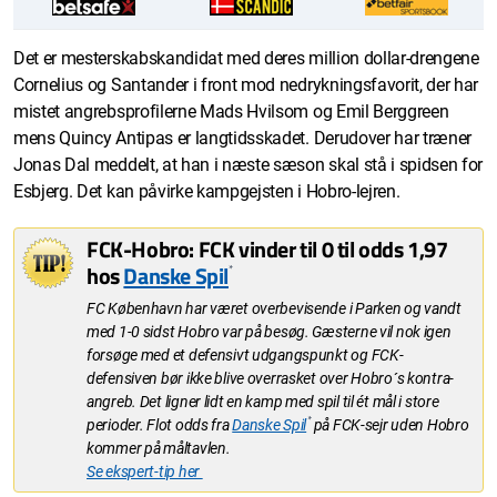
Det er mesterskabskandidat med deres million dollar-drengene
Cornelius og Santander i front mod nedrykningsfavorit, der har
mistet angrebsprofilerne Mads Hvilsom og
Emil Berggreen
mens Quincy Antipas er langtidsskadet. Derudover har træner
Jonas Dal meddelt, at han i næste sæson skal stå i spidsen for
Esbjerg. Det kan påvirke kampgejsten i Hobro-lejren.
FCK-Hobro: FCK vinder til 0 til odds 1,97
hos
Danske Spil
*
FC København har været overbevisende i Parken og vandt
med 1-0 sidst Hobro var på besøg. Gæsterne vil nok igen
forsøge med et defensivt udgangspunkt og FCK-
defensiven bør ikke blive overrasket over Hobro´s kontra-
angreb. Det ligner lidt en kamp med spil til ét mål i store
*
perioder. Flot odds fra
Danske Spil
på FCK-sejr uden Hobro
kommer på måltavlen.
Se ekspert-tip her