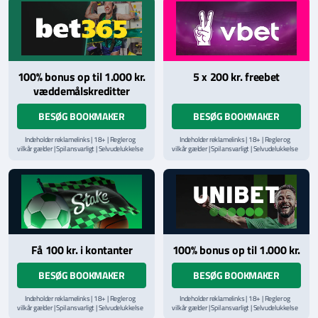
Læs vilkår og betingelser
her
Læs vilkår og betingelser
her
100% bonus op til 1.000 kr.
5 x 200 kr. freebet
væddemålskreditter
BESØG BOOKMAKER
BESØG BOOKMAKER
Indeholder reklamelinks | 18+ | Regler og
Indeholder reklamelinks | 18+ | Regler og
vilkår gælder | Spil ansvarligt | Selvudelukkelse
vilkår gælder | Spil ansvarligt | Selvudelukkelse
via
ROFUS.nu
| Kontakt Spillemyndighedens
via
ROFUS.nu
| Kontakt Spillemyndighedens
hjælpelinje på
StopSpillet.dk
hjælpelinje på
StopSpillet.dk
Læs vilkår og betingelser
her
Få 100 kr. i kontanter
100% bonus op til 1.000 kr.
BESØG BOOKMAKER
BESØG BOOKMAKER
Indeholder reklamelinks | 18+ | Regler og
Indeholder reklamelinks | 18+ | Regler og
vilkår gælder | Spil ansvarligt | Selvudelukkelse
vilkår gælder | Spil ansvarligt | Selvudelukkelse
via
ROFUS.nu
| Kontakt Spillemyndighedens
via
ROFUS.nu
| Kontakt Spillemyndighedens