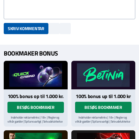
SKRIV KOMMENTAR
BOOKMAKER BONUS
100% bonus op til 1.000 kr.
100% bonus up til 1.000 kr
BESØG BOOKMAKER
BESØG BOOKMAKER
Indeholder reklamelinks | 18+ | Regler og
Indeholder reklamelinks | 18+ | Regler og
vilkår gælder | Spil ansvarligt | Selvudelukkelse
vilkår gælder | Spil ansvarligt | Selvudelukkelse
via
ROFUS.nu
| Kontakt Spillemyndighedens
via
ROFUS.nu
| Kontakt Spillemyndighedens
hjælpelinje på
StopSpillet.dk
hjælpelinje på
StopSpillet.dk
Læs vilkår og betingelser
her
Læs vilkår og betingelser
her