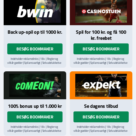
Læs vilkår og betingelser
her
Back up-spil op til 1000 kr.
Spil for 100 kr. og få 100
kr. freebet
BESØG BOOKMAKER
BESØG BOOKMAKER
Indeholder reklamelinks | 18+ | Regler og
Indeholder reklamelinks | 18+ | Regler og
vilkår gælder | Spil ansvarligt | Selvudelukkelse
vilkår gælder | Spil ansvarligt | Selvudelukkelse
via
ROFUS.nu
| Kontakt Spillemyndighedens
via
ROFUS.nu
| Kontakt Spillemyndighedens
hjælpelinje på
StopSpillet.dk
hjælpelinje på
StopSpillet.dk
Læs vilkår og betingelser
her
100% bonus up til 1.000 kr
Se dagens tilbud
BESØG BOOKMAKER
BESØG BOOKMAKER
Indeholder reklamelinks | 18+ | Regler og
Indeholder reklamelinks | 18+ | Regler og
vilkår gælder | Spil ansvarligt | Selvudelukkelse
vilkår gælder | Spil ansvarligt | Selvudelukkelse
via
ROFUS.nu
| Kontakt Spillemyndighedens
via
ROFUS.nu
| Kontakt Spillemyndighedens