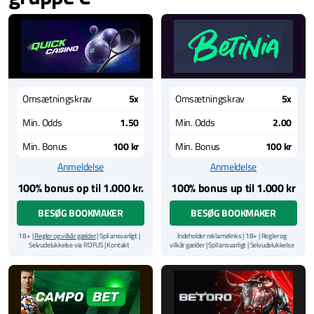
Omsætningskrav
5x
Omsætningskrav
5x
Min. Odds
1.50
Min. Odds
2.00
Min. Bonus
100 kr
Min. Bonus
100 kr
Anmeldelse
Anmeldelse
100% bonus op til 1.000 kr.
100% bonus up til 1.000 kr
BESØG BOOKMAKER
BESØG BOOKMAKER
18+ |
Regler og vilkår gælder
| Spil ansvarligt |
Indeholder reklamelinks | 18+ | Regler og
Selvudelukkelse via ROFUS | Kontakt
vilkår gælder | Spil ansvarligt | Selvudelukkelse
Spillemyndighedens hjælpelinje på
via
ROFUS.nu
| Kontakt Spillemyndighedens
StopSpillet.dk
hjælpelinje på
StopSpillet.dk
Indbetal 100 – 1.000 kr., sats indbetaling 1 x
Læs vilkår og betingelser
her
til odds 1,50 og få 100% i bonus | Gælder kun
nye spillere | Indbetal mindst 100 kr., sats
beløbet til 1 gang til min. odds 1,50 og aktivér