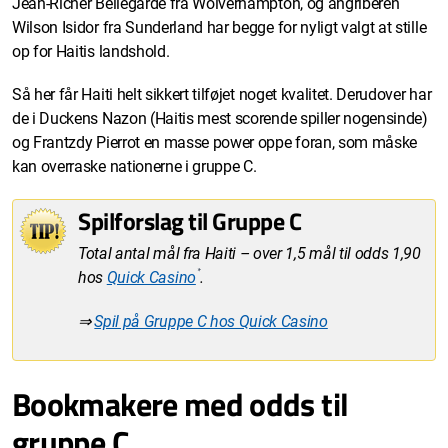
Jean-Ricner Bellegarde fra Wolverhampton, og angriberen
Wilson Isidor fra Sunderland har begge for nyligt valgt at stille
op for Haitis landshold.
Så her får Haiti helt sikkert tilføjet noget kvalitet. Derudover har
de i Duckens Nazon (Haitis mest scorende spiller nogensinde)
og Frantzdy Pierrot en masse power oppe foran, som måske
kan overraske nationerne i gruppe C.
Spilforslag til Gruppe C
Total antal mål fra Haiti – over 1,5 mål til odds 1,90
*
hos
Quick Casino
.
⇒
Spil på Gruppe C hos Quick Casino
Bookmakere med odds til
gruppe C