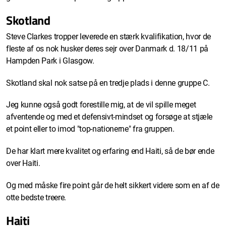
Skotland
Steve Clarkes tropper leverede en stærk kvalifikation, hvor de
fleste af os nok husker deres sejr over Danmark d. 18/11 på
Hampden Park i Glasgow.
Skotland skal nok satse på en tredje plads i denne gruppe C.
Jeg kunne også godt forestille mig, at de vil spille meget
afventende og med et defensivt-mindset og forsøge at stjæle
et point eller to imod "top-nationerne" fra gruppen.
De har klart mere kvalitet og erfaring end Haiti, så de bør ende
over Haiti.
Og med måske fire point går de helt sikkert videre som en af de
otte bedste treere.
Haiti