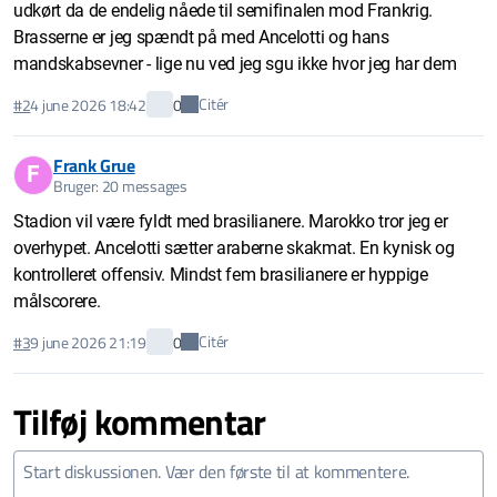
udkørt da de endelig nåede til semifinalen mod Frankrig.
Brasserne er jeg spændt på med Ancelotti og hans
mandskabsevner - lige nu ved jeg sgu ikke hvor jeg har dem
Citér
#2
4 june 2026 18:42
0
Frank Grue
F
Bruger: 20 messages
Stadion vil være fyldt med brasilianere. Marokko tror jeg er
overhypet. Ancelotti sætter araberne skakmat. En kynisk og
kontrolleret offensiv. Mindst fem brasilianere er hyppige
målscorere.
Citér
#3
9 june 2026 21:19
0
Tilføj kommentar