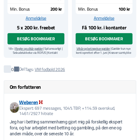
kombinationsvæddemål | Indbetaling med
Skrill og Neteller kvalificerer ikke | Maks.
Min. Bonus
200 kr
Min. Bonus
100 kr
indsats under gennemspilning: 500 kr. pr.
væddemål | Kun sportsvæddemål bidrager til
omsætningskrav
Anmeldelse
Anmeldelse
Læs vilkår og betingelser
her
5 x 200 kr. freebet
Få 100 kr. i kontanter
BESØG BOOKMAKER
BESØG BOOKMAKER
18+ |
Regler og vilkår gælder
| Spil ansvarligt |
Vilkår og betingelser gælder
| Gælder kun nye
Selvudelukkelse via ROFUS | Kontakt
konti oprettet efter 1. juni | Kræver samtykke
Spillemyndighedens hjælpelinje på
til markedsføring | Intet indskud,
StopSpillet.dk
omsætningskrav eller rollover kræves | 18+ |
StopSpillet.dk | Selvudelukkelse: ROFUS.nu |
Dette tilbud er kun tilgængeligt for kunder
Del
0
Tags:
VM fodbold 2026
Spil Ansvarligt | Dette tilbud gælder kun for
over 18 år med bopæl i Danmark | Kun
nye kunder på stake.dk | Spilkontoer oprettet
væddemål placeret med rigtige penge
før 1. juni 2026 kan ikke modtage
kvalificerer til dette tilbud | Kampagnen løber
velkomstgaven | Kun et tilbud pr. person og
fra 18. juni 2026 (16:30 CET) indtil videre |
spilkonto | Der stilles ingen betingelser om
Om forfatteren
Dette tilbud er kun tilgængeligt for nye
indskud, gennemspilning eller omsætning for
verificerede brugere og førstegangsspillere |
at udnytte tilbuddet | Samtykke til
For at kvalificere sig skal deltagere fuldføre
markedsføring er påkrævet og skal gives ved
registrering og verificering fra den 18. juni
Weberen
oprettelse | Nye kunder, som efterfølgende
2026 kl. 16:30, og må ikke have nogen
giver samtykke hos kundesupport, vil
Ekspert: 697 messages, 104% TBP, +114.59 overskud,
tidligere spilhistorik på platformen | Hver
modtage tilbuddet indenfor 24 timer | Det
deltager kan kun kvalificere sig til dette tilbud
1461/2927 hitrate
modtagne link i e-mailen er personlig og kan
én gang | Free Bets vundet fra kampagnen er
ikke overdrages til andre | Stake Denmark
gyldige i 60 dage efter modtagelsen | Hvis dit
Jeg har i betting sammenhæng gjort mig på forskellig ekspert
påtager sig intet ansvar for forsinket
Free Bet ikke bruges inden for denne periode,
fremsendte e-mails som følge af forhold hos
fora, og har arbejdet med betting og gambling, på den ene og
vil det automatisk udløbe, og både dit Free
tredjeparts serviceudbydere | Stake Denmark
Bet og alle tilknyttede gevinster vil gå tabt
anden måde, over de seneste 10 år.
forbeholder sig retten til at ændre,
| Hver kvalificerende indbetaling og væddemål
suspendere eller trække nærværende tilbud