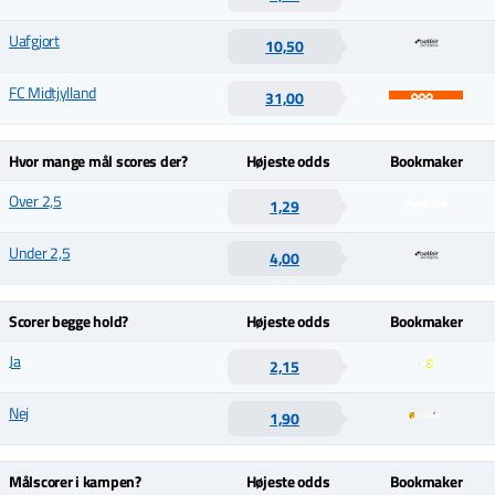
Uafgjort
10,50
FC Midtjylland
31,00
Hvor mange mål scores der?
Højeste odds
Bookmaker
Over 2,5
1,29
Under 2,5
4,00
Scorer begge hold?
Højeste odds
Bookmaker
Ja
2,15
Nej
1,90
Målscorer i kampen?
Højeste odds
Bookmaker