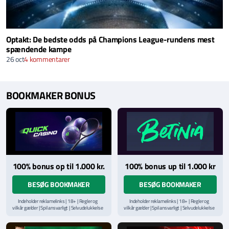
Optakt: De bedste odds på Champions League-rundens mest
spændende kampe
26 oct
4 kommentarer
BOOKMAKER BONUS
100% bonus op til 1.000 kr.
100% bonus up til 1.000 kr
BESØG BOOKMAKER
BESØG BOOKMAKER
Indeholder reklamelinks | 18+ | Regler og
Indeholder reklamelinks | 18+ | Regler og
vilkår gælder | Spil ansvarligt | Selvudelukkelse
vilkår gælder | Spil ansvarligt | Selvudelukkelse
via
ROFUS.nu
| Kontakt Spillemyndighedens
via
ROFUS.nu
| Kontakt Spillemyndighedens
hjælpelinje på
StopSpillet.dk
hjælpelinje på
StopSpillet.dk
Læs vilkår og betingelser
her
Læs vilkår og betingelser
her