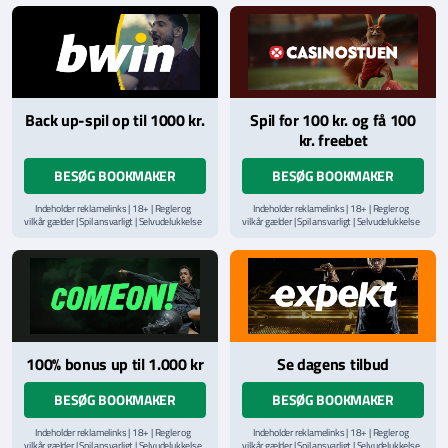
hjælpelinje på
StopSpillet.dk
hjælpelinje på
StopSpillet.dk
Læs vilkår og betingelser
her
Back up-spil op til 1000 kr.
Spil for 100 kr. og få 100
kr. freebet
BESØG BOOKMAKER
BESØG BOOKMAKER
Indeholder reklamelinks | 18+ | Regler og
Indeholder reklamelinks | 18+ | Regler og
vilkår gælder | Spil ansvarligt | Selvudelukkelse
vilkår gælder | Spil ansvarligt | Selvudelukkelse
via
ROFUS.nu
| Kontakt Spillemyndighedens
via
ROFUS.nu
| Kontakt Spillemyndighedens
hjælpelinje på
StopSpillet.dk
hjælpelinje på
StopSpillet.dk
Læs vilkår og betingelser
her
100% bonus up til 1.000 kr
Se dagens tilbud
BESØG BOOKMAKER
BESØG BOOKMAKER
Indeholder reklamelinks | 18+ | Regler og
Indeholder reklamelinks | 18+ | Regler og
vilkår gælder | Spil ansvarligt | Selvudelukkelse
vilkår gælder | Spil ansvarligt | Selvudelukkelse