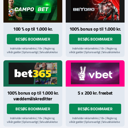
100 % op til 1.000 kr.
100% bonus op til 1.000 kr.
BESØG BOOKMAKER
BESØG BOOKMAKER
Indeholder reklamelinks | 18+ | Regler og
Indeholder reklamelinks | 18+ | Regler og
vilkår gælder | Spil ansvarligt | Selvudelukkelse
vilkår gælder | Spil ansvarligt | Selvudelukkelse
via
ROFUS.nu
| Kontakt Spillemyndighedens
via
ROFUS.nu
| Kontakt Spillemyndighedens
hjælpelinje på
StopSpillet.dk
hjælpelinje på
StopSpillet.dk
Læs vilkår og betingelser
her
Læs vilkår og betingelser
her
100% bonus op til 1.000 kr.
5 x 200 kr. freebet
væddemålskreditter
BESØG BOOKMAKER
BESØG BOOKMAKER
Indeholder reklamelinks | 18+ | Regler og
Indeholder reklamelinks | 18+ | Regler og
vilkår gælder | Spil ansvarligt | Selvudelukkelse
vilkår gælder | Spil ansvarligt | Selvudelukkelse
via
ROFUS.nu
| Kontakt Spillemyndighedens
via
ROFUS.nu
| Kontakt Spillemyndighedens