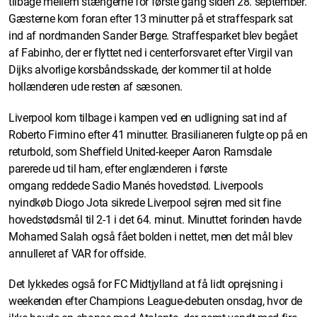
tilbage mellem stængerne for første gang siden 28. september.
Gæsterne kom foran efter 13 minutter på et straffespark sat
ind af nordmanden Sander Berge. Straffesparket blev begået
af Fabinho, der er flyttet ned i centerforsvaret efter Virgil van
Dijks alvorlige korsbåndsskade, der kommer til at holde
hollænderen ude resten af sæsonen.
Liverpool kom tilbage i kampen ved en udligning sat ind af
Roberto Firmino efter 41 minutter. Brasilianeren fulgte op på en
returbold, som Sheffield United-keeper Aaron Ramsdale
parerede ud til ham, efter englænderen i første
omgang reddede Sadio Manés hovedstød. Liverpools
nyindkøb Diogo Jota sikrede Liverpool sejren med sit fine
hovedstødsmål til 2-1 i det 64. minut. Minuttet forinden havde
Mohamed Salah også fået bolden i nettet, men det mål blev
annulleret af VAR for offside.
Det lykkedes også for FC Midtjylland at få lidt oprejsning i
weekenden efter Champions League-debuten onsdag, hvor de