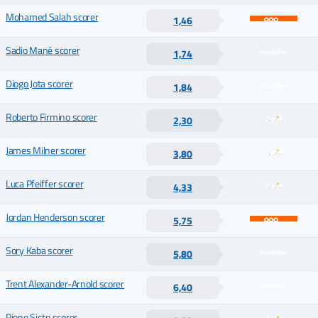
Mohamed Salah scorer
1,46
Sadio Mané scorer
1,74
Diogo Jota scorer
1,84
Roberto Firmino scorer
2,30
James Milner scorer
3,80
Luca Pfeiffer scorer
4,33
Jordan Henderson scorer
5,75
Sory Kaba scorer
5,80
Trent Alexander-Arnold scorer
6,40
Pione Sisto scorer