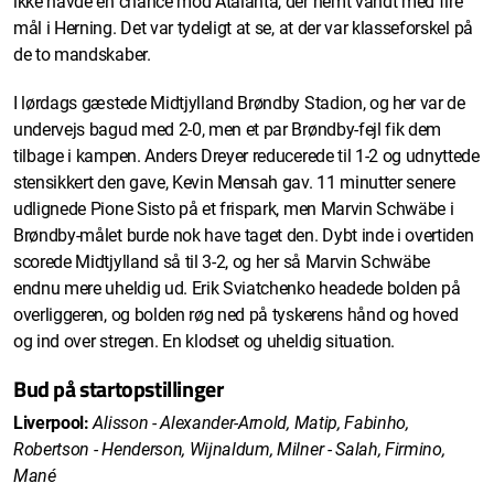
ikke havde en chance mod Atalanta, der nemt vandt med fire
mål i Herning. Det var tydeligt at se, at der var klasseforskel på
de to mandskaber.
I lørdags gæstede Midtjylland Brøndby Stadion, og her var de
undervejs bagud med 2-0, men et par Brøndby-fejl fik dem
tilbage i kampen. Anders Dreyer reducerede til 1-2 og udnyttede
stensikkert den gave, Kevin Mensah gav. 11 minutter senere
udlignede Pione Sisto på et frispark, men Marvin Schwäbe i
Brøndby-målet burde nok have taget den. Dybt inde i overtiden
scorede Midtjylland så til 3-2, og her så Marvin Schwäbe
endnu mere uheldig ud. Erik Sviatchenko headede bolden på
overliggeren, og bolden røg ned på tyskerens hånd og hoved
og ind over stregen. En klodset og uheldig situation.
Bud på startopstillinger
Liverpool:
Alisson - Alexander-Arnold, Matip, Fabinho,
Robertson - Henderson, Wijnaldum, Milner - Salah, Firmino,
Mané