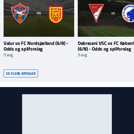
Valur vs FC Nordsjælland (6/8) -
Debreceni VSC vs FC Køben
Odds og spilforslag
(6/8) - Odds og spilforslag
5 aug
5 aug
SE FLERE ARTIKLER