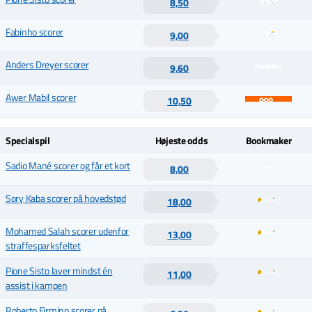
8,50
Fabinho scorer
9,00
Anders Dreyer scorer
9,60
Awer Mabil scorer
10,50
Specialspil
Højeste odds
Bookmaker
Sadio Mané scorer og får et kort
8,00
Sory Kaba scorer på hovedstød
18,00
Mohamed Salah scorer udenfor
13,00
straffesparksfeltet
Pione Sisto laver mindst én
11,00
assist i kampen
Roberto Firmino scorer på