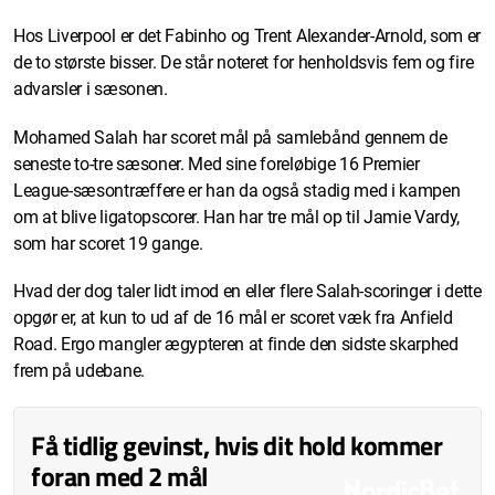
Hos Liverpool er det Fabinho og Trent Alexander-Arnold, som er
de to største bisser. De står noteret for henholdsvis fem og fire
advarsler i sæsonen.
Mohamed Salah har scoret mål på samlebånd gennem de
seneste to-tre sæsoner. Med sine foreløbige 16 Premier
League-sæsontræffere er han da også stadig med i kampen
om at blive ligatopscorer. Han har tre mål op til Jamie Vardy,
som har scoret 19 gange.
Hvad der dog taler lidt imod en eller flere Salah-scoringer i dette
opgør er, at kun to ud af de 16 mål er scoret væk fra Anfield
Road. Ergo mangler ægypteren at finde den sidste skarphed
frem på udebane.
Få tidlig gevinst, hvis dit hold kommer
foran med 2 mål