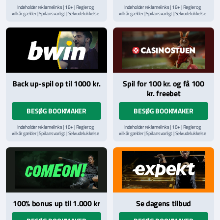
Indeholder reklamelinks | 18+ | Regler og
Indeholder reklamelinks | 18+ | Regler og
vilkår gælder | Spil ansvarligt | Selvudelukkelse
vilkår gælder | Spil ansvarligt | Selvudelukkelse
via
ROFUS.nu
| Kontakt Spillemyndighedens
via
ROFUS.nu
| Kontakt Spillemyndighedens
hjælpelinje på
StopSpillet.dk
hjælpelinje på
StopSpillet.dk
Læs vilkår og betingelser
her
Back up-spil op til 1000 kr.
Spil for 100 kr. og få 100
kr. freebet
BESØG BOOKMAKER
BESØG BOOKMAKER
Indeholder reklamelinks | 18+ | Regler og
Indeholder reklamelinks | 18+ | Regler og
vilkår gælder | Spil ansvarligt | Selvudelukkelse
vilkår gælder | Spil ansvarligt | Selvudelukkelse
via
ROFUS.nu
| Kontakt Spillemyndighedens
via
ROFUS.nu
| Kontakt Spillemyndighedens
hjælpelinje på
StopSpillet.dk
hjælpelinje på
StopSpillet.dk
Læs vilkår og betingelser
her
100% bonus up til 1.000 kr
Se dagens tilbud