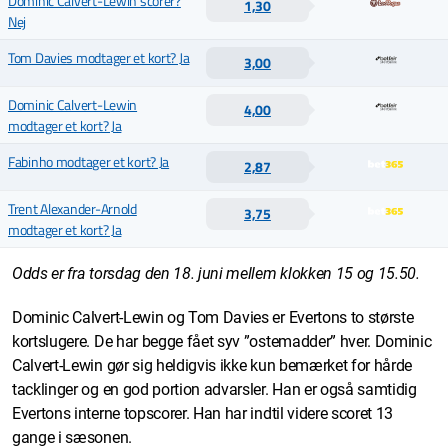
Dominic Calvert-Lewin scorer?
1,30
Nej
Tom Davies modtager et kort? Ja
3,00
Dominic Calvert-Lewin
4,00
modtager et kort? Ja
Fabinho modtager et kort? Ja
2,87
Trent Alexander-Arnold
3,75
modtager et kort? Ja
Odds er fra torsdag den 18. juni mellem klokken 15 og 15.50.
Dominic Calvert-Lewin og Tom Davies er Evertons to største
kortslugere. De har begge fået syv ”ostemadder” hver. Dominic
Calvert-Lewin gør sig heldigvis ikke kun bemærket for hårde
tacklinger og en god portion advarsler. Han er også samtidig
Evertons interne topscorer. Han har indtil videre scoret 13
gange i sæsonen.