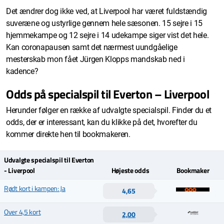
Det ændrer dog ikke ved, at Liverpool har været fuldstændig
suveræne og ustyrlige gennem hele sæsonen. 15 sejre i 15
hjemmekampe og 12 sejre i 14 udekampe siger vist det hele.
Kan coronapausen samt det nærmest uundgåelige
mesterskab mon fået Jürgen Klopps mandskab ned i
kadence?
Odds på specialspil til Everton – Liverpool
Herunder følger en række af udvalgte specialspil. Finder du et
odds, der er interessant, kan du klikke på det, hvorefter du
kommer direkte hen til bookmakeren.
Udvalgte specialspil til Everton
- Liverpool
Højeste odds
Bookmaker
Rødt kort i kampen: Ja
4,65
Over 4,5 kort
2,00