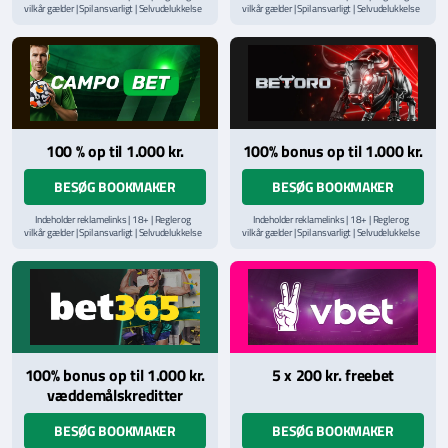
vilkår gælder | Spil ansvarligt | Selvudelukkelse
vilkår gælder | Spil ansvarligt | Selvudelukkelse
via
ROFUS.nu
| Kontakt Spillemyndighedens
via
ROFUS.nu
| Kontakt Spillemyndighedens
hjælpelinje på
StopSpillet.dk
hjælpelinje på
StopSpillet.dk
Læs vilkår og betingelser
her
Læs vilkår og betingelser
her
100 % op til 1.000 kr.
100% bonus op til 1.000 kr.
BESØG BOOKMAKER
BESØG BOOKMAKER
Indeholder reklamelinks | 18+ | Regler og
Indeholder reklamelinks | 18+ | Regler og
vilkår gælder | Spil ansvarligt | Selvudelukkelse
vilkår gælder | Spil ansvarligt | Selvudelukkelse
via
ROFUS.nu
| Kontakt Spillemyndighedens
via
ROFUS.nu
| Kontakt Spillemyndighedens
hjælpelinje på
StopSpillet.dk
hjælpelinje på
StopSpillet.dk
Læs vilkår og betingelser
her
Læs vilkår og betingelser
her
100% bonus op til 1.000 kr.
5 x 200 kr. freebet
væddemålskreditter
BESØG BOOKMAKER
BESØG BOOKMAKER