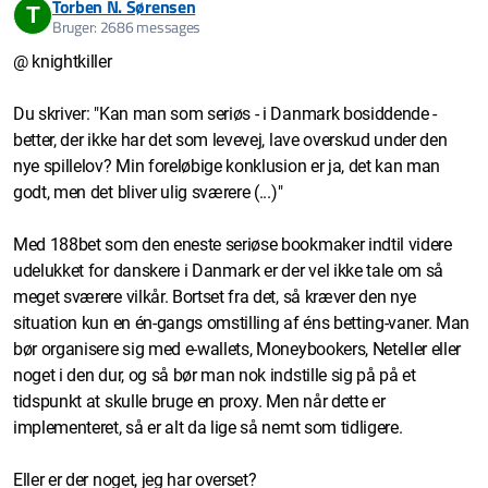
Torben N. Sørensen
T
Bruger: 2686 messages
@ knightkiller
Du skriver: "Kan man som seriøs - i Danmark bosiddende -
better, der ikke har det som levevej, lave overskud under den
nye spillelov? Min foreløbige konklusion er ja, det kan man
godt, men det bliver ulig sværere (...)"
Med 188bet som den eneste seriøse bookmaker indtil videre
udelukket for danskere i Danmark er der vel ikke tale om så
meget sværere vilkår. Bortset fra det, så kræver den nye
situation kun en én-gangs omstilling af éns betting-vaner. Man
bør organisere sig med e-wallets, Moneybookers, Neteller eller
noget i den dur, og så bør man nok indstille sig på på et
tidspunkt at skulle bruge en proxy. Men når dette er
implementeret, så er alt da lige så nemt som tidligere.
Eller er der noget, jeg har overset?