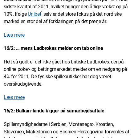
sidste kvartal af 2011, hvilket bringer den årlige vækst op på
*
10%. Ifølge
Unibet
selv er det store fokus på det nordiske
marked en stor del af forklaringen på det pæne år.
Læs mere
16/2: … mens Ladbrokes melder om tab online
Helt så godt er det ikke gået hos britiske Ladbrokes, der på
online poker- og bettingmarkedet melder om en nedgang på
4% for 2011. De fysiske spillebutikker har dog været
overskudsgivende.
Læs mere
16/2: Balkan-lande kigger på samarbejdsaftale
Spillemyndighederne i Serbien, Montenegro, Kroatien,
Slovenien, Makedonien og Bosnien Herzegovina forventes at