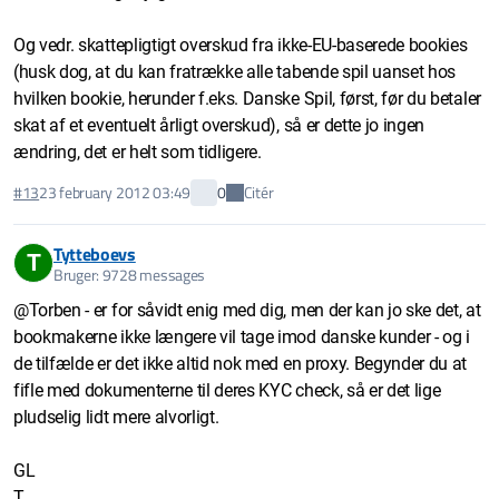
Og vedr. skattepligtigt overskud fra ikke-EU-baserede bookies
(husk dog, at du kan fratrække alle tabende spil uanset hos
hvilken bookie, herunder f.eks. Danske Spil, først, før du betaler
skat af et eventuelt årligt overskud), så er dette jo ingen
ændring, det er helt som tidligere.
Citér
#13
23 february 2012 03:49
0
Tytteboevs
T
Bruger: 9728 messages
@Torben - er for såvidt enig med dig, men der kan jo ske det, at
bookmakerne ikke længere vil tage imod danske kunder - og i
de tilfælde er det ikke altid nok med en proxy. Begynder du at
fifle med dokumenterne til deres KYC check, så er det lige
pludselig lidt mere alvorligt.
GL
T