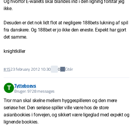
Og hvorfor E-wallets skal blandes ind i den ligning forstår jeg
ikke.
Desuden er det nok lidt flot at negligere 188bets lukning af spil
fra danskere. Og 188bet er jo ikke den eneste. Expekt har gjort
det samme.
knightkiller
Citér
#15
23 february 2012 10:30
0
Tytteboevs
T
Bruger: 9728 messages
Tror man skal skelne mellem hyggespilleren og den mere
seriøse her. Den seriøse spiller ville være hos de store
asianbookies i forvejen, og sikkert være ligeglad med expekt og
lignende bookies.