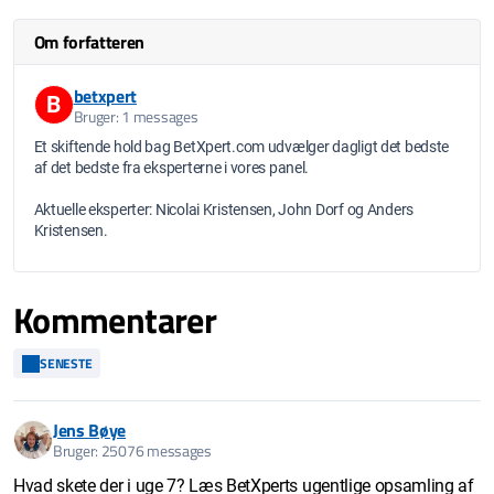
Om forfatteren
betxpert
B
Bruger: 1 messages
Et skiftende hold bag BetXpert.com udvælger dagligt det bedste
af det bedste fra eksperterne i vores panel.
Aktuelle eksperter: Nicolai Kristensen, John Dorf og Anders
Kristensen.
Kommentarer
SENESTE
Jens Bøye
Bruger: 25076 messages
Hvad skete der i uge 7? Læs BetXperts ugentlige opsamling af