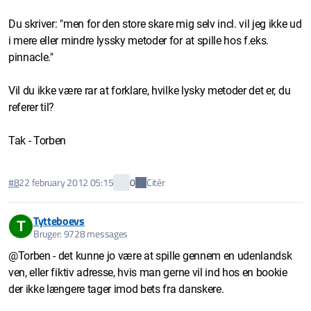
Du skriver: "men for den store skare mig selv incl. vil jeg ikke ud
i mere eller mindre lyssky metoder for at spille hos f.eks.
pinnacle."
Vil du ikke være rar at forklare, hvilke lysky metoder det er, du
referer til?
Tak - Torben
Citér
#8
22 february 2012 05:15
0
Tytteboevs
T
Bruger: 9728 messages
@Torben - det kunne jo være at spille gennem en udenlandsk
ven, eller fiktiv adresse, hvis man gerne vil ind hos en bookie
der ikke længere tager imod bets fra danskere.