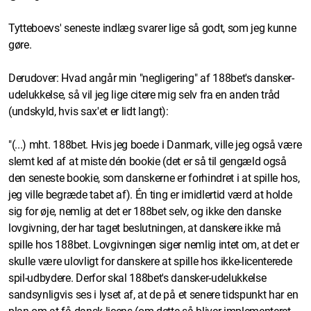
Tytteboevs' seneste indlæg svarer lige så godt, som jeg kunne
gøre.
Derudover: Hvad angår min "negligering" af 188bet's dansker-
udelukkelse, så vil jeg lige citere mig selv fra en anden tråd
(undskyld, hvis sax'et er lidt langt):
"(...) mht. 188bet. Hvis jeg boede i Danmark, ville jeg også være
slemt ked af at miste dén bookie (det er så til gengæld også
den seneste bookie, som danskerne er forhindret i at spille hos,
jeg ville begræde tabet af). Én ting er imidlertid værd at holde
sig for øje, nemlig at det er 188bet selv, og ikke den danske
lovgivning, der har taget beslutningen, at danskere ikke må
spille hos 188bet. Lovgivningen siger nemlig intet om, at det er
skulle være ulovligt for danskere at spille hos ikke-licenterede
spil-udbydere. Derfor skal 188bet's dansker-udelukkelse
sandsynligvis ses i lyset af, at de på et senere tidspunkt har en