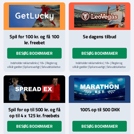
hjælpelinje på
StopSpillet.dk
hjælpelinje på
StopSpillet.dk
Læs vilkår og betingelser
her
Læs vilkår og betingelser
her
Spil for 100 kr. og få 100
Se dagens tilbud
kr. freebet
BESØG BOOKMAKER
BESØG BOOKMAKER
Indeholder reklamelinks | 18+ | Regler og
Indeholder reklamelinks | 18+ | Regler og
vilkår gælder | Spil ansvarligt | Selvudelukkelse
vilkår gælder | Spil ansvarligt | Selvudelukkelse
via
ROFUS.nu
| Kontakt Spillemyndighedens
via
ROFUS.nu
| Kontakt Spillemyndighedens
hjælpelinje på
StopSpillet.dk
hjælpelinje på
StopSpillet.dk
Læs vilkår og betingelser
her
Spil for op til 500 kr. og få
100% op til 500 DKK
op til 4 x 125 kr. freebets
BESØG BOOKMAKER
BESØG BOOKMAKER