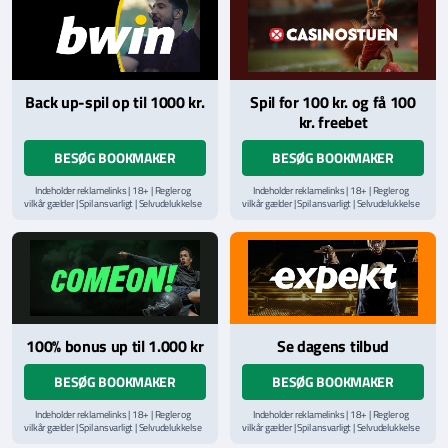
Back up-spil op til 1000 kr.
Spil for 100 kr. og få 100
kr. freebet
BESØG BOOKMAKER
BESØG BOOKMAKER
Indeholder reklamelinks | 18+ | Regler og
Indeholder reklamelinks | 18+ | Regler og
vilkår gælder | Spil ansvarligt | Selvudelukkelse
vilkår gælder | Spil ansvarligt | Selvudelukkelse
via
ROFUS.nu
| Kontakt Spillemyndighedens
via
ROFUS.nu
| Kontakt Spillemyndighedens
hjælpelinje på
StopSpillet.dk
hjælpelinje på
StopSpillet.dk
Læs vilkår og betingelser
her
100% bonus up til 1.000 kr
Se dagens tilbud
BESØG BOOKMAKER
BESØG BOOKMAKER
Indeholder reklamelinks | 18+ | Regler og
Indeholder reklamelinks | 18+ | Regler og
vilkår gælder | Spil ansvarligt | Selvudelukkelse
vilkår gælder | Spil ansvarligt | Selvudelukkelse
via
ROFUS.nu
| Kontakt Spillemyndighedens
via
ROFUS.nu
| Kontakt Spillemyndighedens