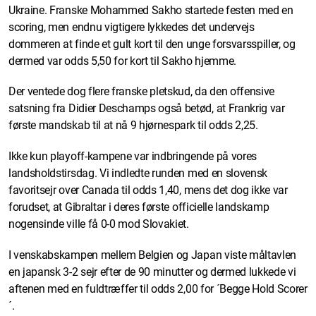
Ukraine.
Franske Mohammed Sakho startede festen med en
scoring, men endnu vigtigere lykkedes det undervejs
dommeren
at finde et gult kort til den unge forsvarsspiller, og
dermed var odds 5,50 for kort til Sakho hjemme.
Der ventede dog flere franske pletskud, da den offensive
satsning fra Didier
Deschamps ogs
å
bet
ød, at Frankrig var
første mandskab til at nå 9 hjørnespark til odds 2,25.
Ikke kun playoff-kampene var indbringende på vores
landsholdstirsdag. Vi indledte runden med en slovensk
favoritsejr over Canada til odds 1,40, mens det dog ikke var
forudset, at Gibraltar i deres første officielle landskamp
nogensinde ville få 0-0 mod Slovakiet.
I venskabskampen mellem Belgien og Japan viste måltavlen
en japansk 3-2 sejr efter de 90 minutter og dermed lukkede vi
aftenen med en fuldtræffer til odds 2,00 for ´Begge Hold Scorer
´.