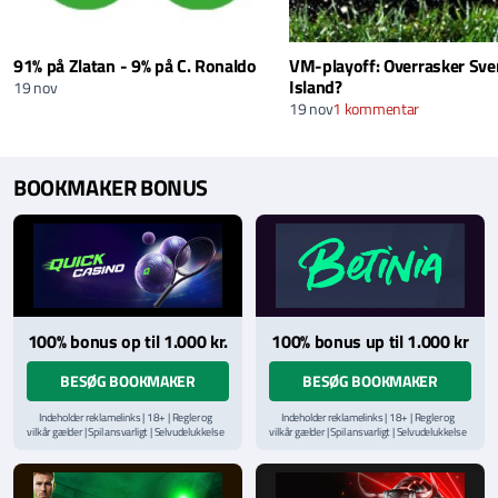
91% på Zlatan - 9% på C. Ronaldo
VM-playoff: Overrasker Sve
Island?
19 nov
19 nov
1 kommentar
BOOKMAKER BONUS
100% bonus op til 1.000 kr.
100% bonus up til 1.000 kr
BESØG BOOKMAKER
BESØG BOOKMAKER
Indeholder reklamelinks | 18+ | Regler og
Indeholder reklamelinks | 18+ | Regler og
vilkår gælder | Spil ansvarligt | Selvudelukkelse
vilkår gælder | Spil ansvarligt | Selvudelukkelse
via
ROFUS.nu
| Kontakt Spillemyndighedens
via
ROFUS.nu
| Kontakt Spillemyndighedens
hjælpelinje på
StopSpillet.dk
hjælpelinje på
StopSpillet.dk
Læs vilkår og betingelser
her
Læs vilkår og betingelser
her