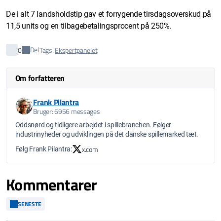
De i alt 7 landsholdstip gav et forrygende tirsdagsoverskud på
11,5 units og en tilbagebetalingsprocent på 250%.
Del
0
Tags:
Ekspertpanelet
Om forfatteren
Frank Pilantra
Bruger: 6956 messages
Oddsnørd og tidligere arbejdet i spillebranchen. Følger
industrinyheder og udviklingen på det danske spillemarked tæt.
x.com
Følg Frank Pilantra:
Kommentarer
SENESTE