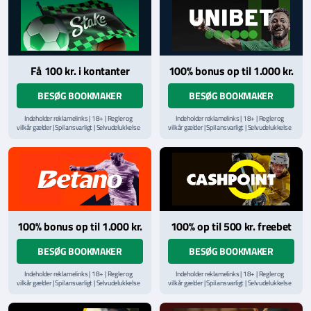
Få 100 kr. i kontanter
100% bonus op til 1.000 kr.
BESØG BOOKMAKER
BESØG BOOKMAKER
Indeholder reklamelinks | 18+ | Regler og
Indeholder reklamelinks | 18+ | Regler og
vilkår gælder | Spil ansvarligt | Selvudelukkelse
vilkår gælder | Spil ansvarligt | Selvudelukkelse
via
ROFUS.nu
| Kontakt Spillemyndighedens
via
ROFUS.nu
| Kontakt Spillemyndighedens
hjælpelinje på
StopSpillet.dk
hjælpelinje på
StopSpillet.dk
Læs vilkår og betingelser
her
Læs vilkår og betingelser
her
100% bonus op til 1.000 kr.
100% op til 500 kr. freebet
BESØG BOOKMAKER
BESØG BOOKMAKER
Indeholder reklamelinks | 18+ | Regler og
Indeholder reklamelinks | 18+ | Regler og
vilkår gælder | Spil ansvarligt | Selvudelukkelse
vilkår gælder | Spil ansvarligt | Selvudelukkelse
via
ROFUS.nu
| Kontakt Spillemyndighedens
via
ROFUS.nu
| Kontakt Spillemyndighedens
hjælpelinje på
StopSpillet.dk
hjælpelinje på
StopSpillet.dk
Læs vilkår og betingelser
her