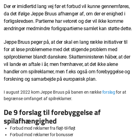
Der er imidlertid lang vej før et forbud vil kunne gennemføres,
da det ifølge Jeppe Bruus afhænger af, om der er enighed i
forligskredsen. Partierne har vetoret og der vil ikke komme
ændringer medmindre forligspartierne samlet kan støtte dette.
Jeppe Bruus peger på, at der skal en lang række initiativer til
for at løse problemerne med det stigende problem med
spilproblemer blandt danskere. Skatteministeren håber, at der
vil lande en aftale i år, men fremhæver, at det ikke alene
handler om spilreklamer, men f.eks også om forebyggelse og
forskning og samarbejde på europæisk plan.
I august 2022 kom Jeppe Bruus på banen en række
forslag
for at
begrænse omfanget af spilreklamer.
De 9 forslag til forebyggelse af
spilafhængighed
Forbud mod reklamer fra fløjt-til-fløjt
Forbud mod reklamer for bonusser