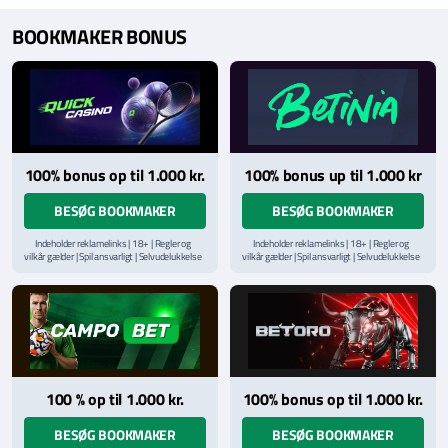
BOOKMAKER BONUS
100% bonus op til 1.000 kr.
100% bonus up til 1.000 kr
BESØG BOOKMAKER
BESØG BOOKMAKER
Indeholder reklamelinks | 18+ | Regler og
Indeholder reklamelinks | 18+ | Regler og
vilkår gælder | Spil ansvarligt | Selvudelukkelse
vilkår gælder | Spil ansvarligt | Selvudelukkelse
via
ROFUS.nu
| Kontakt Spillemyndighedens
via
ROFUS.nu
| Kontakt Spillemyndighedens
hjælpelinje på
StopSpillet.dk
hjælpelinje på
StopSpillet.dk
Læs vilkår og betingelser
her
Læs vilkår og betingelser
her
100 % op til 1.000 kr.
100% bonus op til 1.000 kr.
BESØG BOOKMAKER
BESØG BOOKMAKER