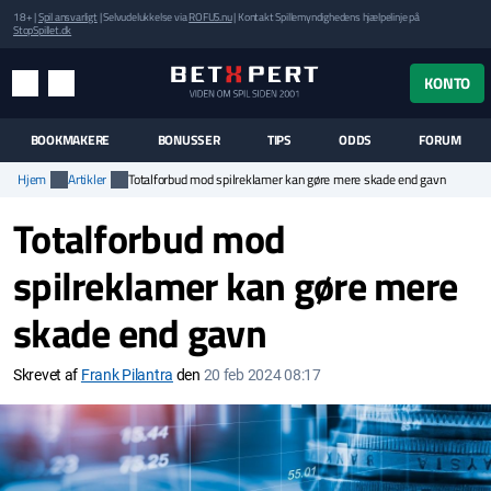
18+ |
Spil ansvarligt
| Selvudelukkelse via
ROFUS.nu
| Kontakt Spillemyndighedens hjælpelinje på
StopSpillet.dk
UK MENUEN
KONTO
MENU
SØG
BOOKMAKERE
BONUSSER
TIPS
ODDS
FORUM
Hjem
Artikler
Totalforbud mod spilreklamer kan gøre mere skade end gavn
Totalforbud mod
spilreklamer kan gøre mere
skade end gavn
Skrevet af
Frank Pilantra
den
20 feb 2024 08:17