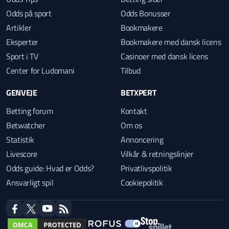
Odds på sport
Odds Bonusser
Artikler
Bookmakere
Eksperter
Bookmakere med dansk licens
Sport i TV
Casinoer med dansk licens
Center for Ludomani
Tilbud
GENVEJE
BETXPERT
Betting forum
Kontakt
Betwatcher
Om os
Statistik
Annoncering
Livescore
Vilkår & retningslinjer
Odds guide: Hvad er Odds?
Privatlivspolitik
Ansvarligt spil
Cookiepolitik
facebook
twitter
youtube
RSS