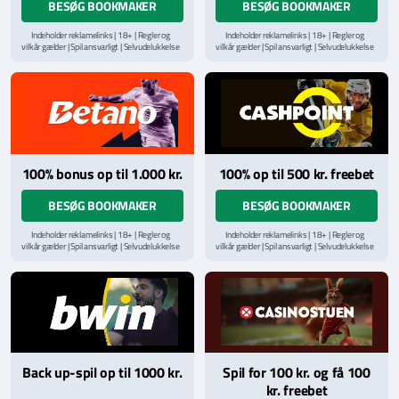
BESØG BOOKMAKER
BESØG BOOKMAKER
Indeholder reklamelinks | 18+ | Regler og
Indeholder reklamelinks | 18+ | Regler og
vilkår gælder | Spil ansvarligt | Selvudelukkelse
vilkår gælder | Spil ansvarligt | Selvudelukkelse
via
ROFUS.nu
| Kontakt Spillemyndighedens
via
ROFUS.nu
| Kontakt Spillemyndighedens
hjælpelinje på
StopSpillet.dk
hjælpelinje på
StopSpillet.dk
Læs vilkår og betingelser
her
Læs vilkår og betingelser
her
100% bonus op til 1.000 kr.
100% op til 500 kr. freebet
BESØG BOOKMAKER
BESØG BOOKMAKER
Indeholder reklamelinks | 18+ | Regler og
Indeholder reklamelinks | 18+ | Regler og
vilkår gælder | Spil ansvarligt | Selvudelukkelse
vilkår gælder | Spil ansvarligt | Selvudelukkelse
via
ROFUS.nu
| Kontakt Spillemyndighedens
via
ROFUS.nu
| Kontakt Spillemyndighedens
hjælpelinje på
StopSpillet.dk
hjælpelinje på
StopSpillet.dk
Læs vilkår og betingelser
her
Back up-spil op til 1000 kr.
Spil for 100 kr. og få 100
kr. freebet