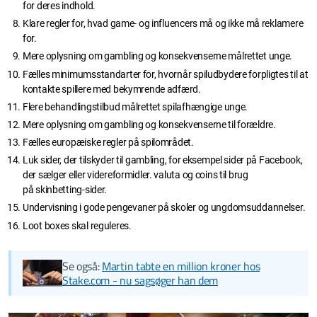
for deres indhold.
Klare regler for, hvad game- og influencers må og ikke må reklamere
for.
Mere oplysning om gambling og konsekvenserne målrettet unge.
Fælles minimumsstandarter for, hvornår spiludbydere forpligtes til at
kontakte spillere med bekymrende adfærd.
Flere behandlingstilbud målrettet spilafhængige unge.
Mere oplysning om gambling og konsekvenserne til forældre.
Fælles europæiske regler på spilområdet.
Luk sider, der tilskyder til gambling, for eksempel sider på Facebook,
der sælger eller videreformidler. valuta og coins til brug
på skinbetting-sider.
Undervisning i gode pengevaner på skoler og ungdomsuddannelser.
Loot boxes skal reguleres.
Se også:
Martin tabte en million kroner hos
Stake.com - nu sagsøger han dem