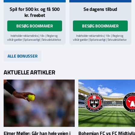
Spil for 500 kr. og få 500
Se dagens tilbud
kr. freebet
BESØG BOOKMAKER
BESØG BOOKMAKER
Indeholder reklamelinks | 18+ | Regler og
Indeholder reklamelinks | 18+ | Regler og
vilkår gælder | Spil ansvarligt | Selvudelukkelse
vilkår gælder | Spil ansvarligt | Selvudelukkelse
via
ROFUS.nu
| Kontakt Spillemyndighedens
via
ROFUS.nu
| Kontakt Spillemyndighedens
hjælpelinje på
StopSpillet.dk
hjælpelinje på
StopSpillet.dk
Læs vilkår og betingelser
her
Læs vilkår og betingelser
her
ALLE BONUSSER
AKTUELLE ARTIKLER
Elmer Møller: Går han hele vejen i
Bohemian FC vs FC Midtjyll