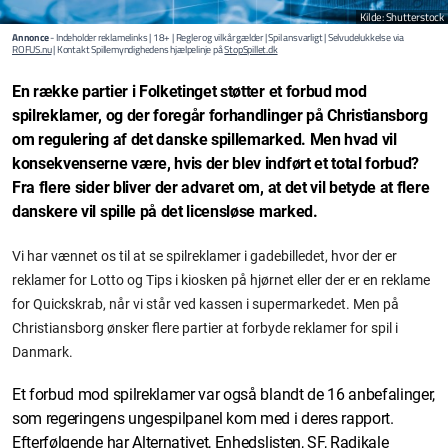
Kilde: Shutterstock
Annonce
- Indeholder reklamelinks | 18+ | Regler og vilkår gælder | Spil ansvarligt | Selvudelukkelse via
ROFUS.nu
| Kontakt Spillemyndighedens hjælpelinje på
StopSpillet.dk
En række partier i Folketinget støtter et forbud mod
spilreklamer, og der foregår forhandlinger på Christiansborg
om regulering af det danske spillemarked. Men hvad vil
konsekvenserne være, hvis der blev indført et total forbud?
Fra flere sider bliver der advaret om, at det vil betyde at flere
danskere vil spille på det licensløse marked.
Vi har vænnet os til at se spilreklamer i gadebilledet, hvor der er
reklamer for Lotto og Tips i kiosken på hjørnet eller der er en reklame
for Quickskrab, når vi står ved kassen i supermarkedet. Men på
Christiansborg ønsker flere partier at forbyde reklamer for spil i
Danmark.
Et forbud mod spilreklamer var også blandt de 16 anbefalinger,
som regeringens ungespilpanel kom med i deres rapport.
Efterfølgende har Alternativet, Enhedslisten, SF, Radikale