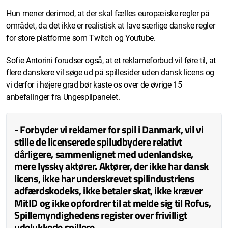
Hun mener derimod, at der skal fælles europæiske regler på
området, da det ikke er realistisk at lave særlige danske regler
for store platforme som Twitch og Youtube.
Sofie Antorini forudser også, at et reklameforbud vil føre til, at
flere danskere vil søge ud på spillesider uden dansk licens og
vi derfor i højere grad bør kaste os over de øvrige 15
anbefalinger fra Ungespilpanelet.
- Forbyder vi reklamer for spil i Danmark, vil vi
stille de licenserede spiludbydere relativt
dårligere, sammenlignet med udenlandske,
mere lyssky aktører. Aktører, der ikke har dansk
licens, ikke har underskrevet spilindustriens
adfærdskodeks, ikke betaler skat, ikke kræver
MitID og ikke opfordrer til at melde sig til Rofus,
Spillemyndighedens register over frivilligt
udelukkede spillere.