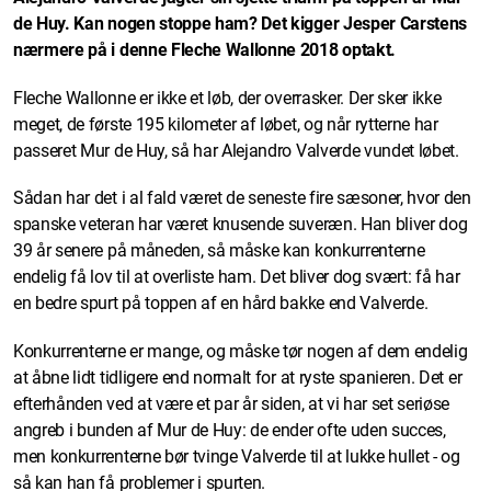
de Huy. Kan nogen stoppe ham? Det kigger Jesper Carstens
nærmere på i denne Fleche Wallonne 2018 optakt.
Fleche Wallonne er ikke et løb, der overrasker. Der sker ikke
meget, de første 195 kilometer af løbet, og når rytterne har
passeret Mur de Huy, så har Alejandro Valverde vundet løbet.
Sådan har det i al fald været de seneste fire sæsoner, hvor den
spanske veteran har været knusende suveræn. Han bliver dog
39 år senere på måneden, så måske kan konkurrenterne
endelig få lov til at overliste ham. Det bliver dog svært: få har
en bedre spurt på toppen af en hård bakke end Valverde.
Konkurrenterne er mange, og måske tør nogen af dem endelig
at åbne lidt tidligere end normalt for at ryste spanieren. Det er
efterhånden ved at være et par år siden, at vi har set seriøse
angreb i bunden af Mur de Huy: de ender ofte uden succes,
men konkurrenterne bør tvinge Valverde til at lukke hullet - og
så kan han få problemer i spurten.