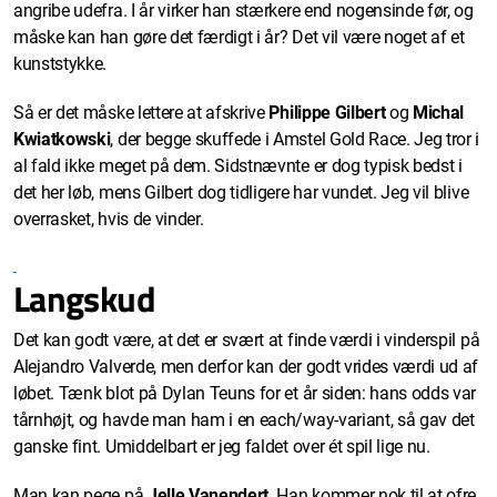
angribe udefra. I år virker han stærkere end nogensinde før, og
måske kan han gøre det færdigt i år? Det vil være noget af et
kunststykke.
Så er det måske lettere at afskrive
Philippe Gilbert
og
Michal
Kwiatkowski
, der begge skuffede i Amstel Gold Race. Jeg tror i
al fald ikke meget på dem. Sidstnævnte er dog typisk bedst i
det her løb, mens Gilbert dog tidligere har vundet. Jeg vil blive
overrasket, hvis de vinder.
Langskud
Det kan godt være, at det er svært at finde værdi i vinderspil på
Alejandro Valverde, men derfor kan der godt vrides værdi ud af
løbet. Tænk blot på Dylan Teuns for et år siden: hans odds var
tårnhøjt, og havde man ham i en each/way-variant, så gav det
ganske fint. Umiddelbart er jeg faldet over ét spil lige nu.
Man kan pege på
Jelle Vanendert
. Han kommer nok til at ofre