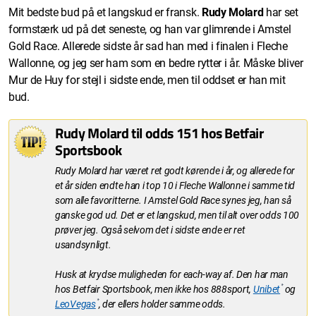
Mit bedste bud på et langskud er fransk.
Rudy Molard
har set
formstærk ud på det seneste, og han var glimrende i Amstel
Gold Race. Allerede sidste år sad han med i finalen i Fleche
Wallonne, og jeg ser ham som en bedre rytter i år. Måske bliver
Mur de Huy for stejl i sidste ende, men til oddset er han mit
bud.
Rudy Molard til odds 151 hos Betfair
Sportsbook
Rudy Molard har været ret godt kørende i år, og allerede for
et år siden endte han i top 10 i Fleche Wallonne i samme tid
som alle favoritterne. I Amstel Gold Race synes jeg, han så
ganske god ud. Det er et langskud, men til alt over odds 100
prøver jeg. Også selvom det i sidste ende er ret
usandsynligt.
Husk at krydse muligheden for each-way af. Den har man
*
hos Betfair Sportsbook, men ikke hos 888sport,
Unibet
og
*
LeoVegas
, der ellers holder samme odds.