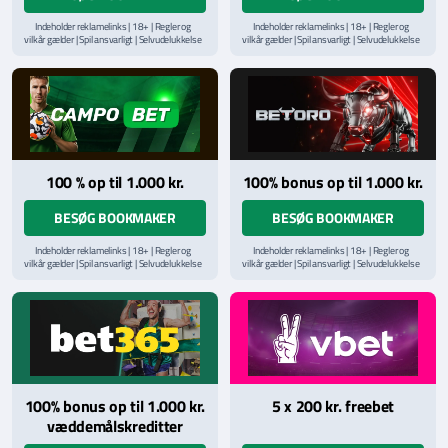
Indeholder reklamelinks | 18+ | Regler og
Indeholder reklamelinks | 18+ | Regler og
vilkår gælder | Spil ansvarligt | Selvudelukkelse
vilkår gælder | Spil ansvarligt | Selvudelukkelse
via
ROFUS.nu
| Kontakt Spillemyndighedens
via
ROFUS.nu
| Kontakt Spillemyndighedens
hjælpelinje på
StopSpillet.dk
hjælpelinje på
StopSpillet.dk
Læs vilkår og betingelser
her
Læs vilkår og betingelser
her
100 % op til 1.000 kr.
100% bonus op til 1.000 kr.
BESØG BOOKMAKER
BESØG BOOKMAKER
Indeholder reklamelinks | 18+ | Regler og
Indeholder reklamelinks | 18+ | Regler og
vilkår gælder | Spil ansvarligt | Selvudelukkelse
vilkår gælder | Spil ansvarligt | Selvudelukkelse
via
ROFUS.nu
| Kontakt Spillemyndighedens
via
ROFUS.nu
| Kontakt Spillemyndighedens
hjælpelinje på
StopSpillet.dk
hjælpelinje på
StopSpillet.dk
Læs vilkår og betingelser
her
Læs vilkår og betingelser
her
100% bonus op til 1.000 kr.
5 x 200 kr. freebet
væddemålskreditter