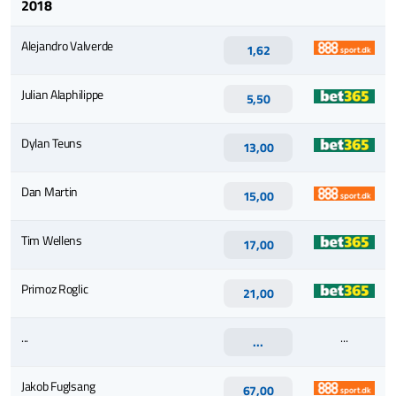
2018
Alejandro Valverde
1,62
Julian Alaphilippe
5,50
Dylan Teuns
13,00
Dan Martin
15,00
Tim Wellens
17,00
Primoz Roglic
21,00
...
...
...
Jakob Fuglsang
67,00