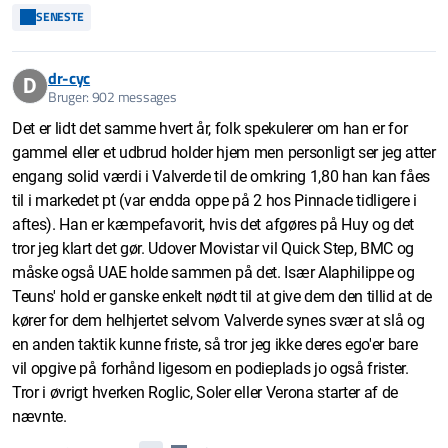
SENESTE
dr-cyc
D
Bruger: 902 messages
Det er lidt det samme hvert år, folk spekulerer om han er for
gammel eller et udbrud holder hjem men personligt ser jeg atter
engang solid værdi i Valverde til de omkring 1,80 han kan fåes
til i markedet pt (var endda oppe på 2 hos Pinnacle tidligere i
aftes). Han er kæmpefavorit, hvis det afgøres på Huy og det
tror jeg klart det gør. Udover Movistar vil Quick Step, BMC og
måske også UAE holde sammen på det. Især Alaphilippe og
Teuns' hold er ganske enkelt nødt til at give dem den tillid at de
kører for dem helhjertet selvom Valverde synes svær at slå og
en anden taktik kunne friste, så tror jeg ikke deres ego'er bare
vil opgive på forhånd ligesom en podieplads jo også frister.
Tror i øvrigt hverken Roglic, Soler eller Verona starter af de
nævnte.