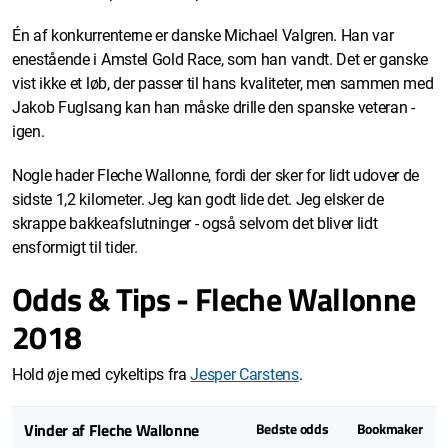
Én af konkurrenterne er danske Michael Valgren. Han var
enestående i Amstel Gold Race, som han vandt. Det er ganske
vist ikke et løb, der passer til hans kvaliteter, men sammen med
Jakob Fuglsang kan han måske drille den spanske veteran -
igen.
Nogle hader Fleche Wallonne, fordi der sker for lidt udover de
sidste 1,2 kilometer. Jeg kan godt lide det. Jeg elsker de
skrappe bakkeafslutninger - også selvom det bliver lidt
ensformigt til tider.
Odds & Tips - Fleche Wallonne
2018
Hold øje med cykeltips fra
Jesper Carstens
.
Vinder af Fleche Wallonne
Bedste odds
Bookmaker