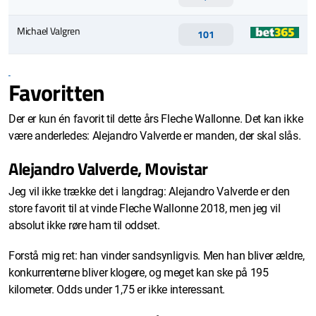
Michael Valgren
101
Favoritten
Der er kun én favorit til dette års Fleche Wallonne. Det kan ikke
være anderledes: Alejandro Valverde er manden, der skal slås.
Alejandro Valverde, Movistar
Jeg vil ikke trække det i langdrag: Alejandro Valverde er den
store favorit til at vinde Fleche Wallonne 2018, men jeg vil
absolut ikke røre ham til oddset.
Forstå mig ret: han vinder sandsynligvis. Men han bliver ældre,
konkurrenterne bliver klogere, og meget kan ske på 195
kilometer. Odds under 1,75 er ikke interessant.