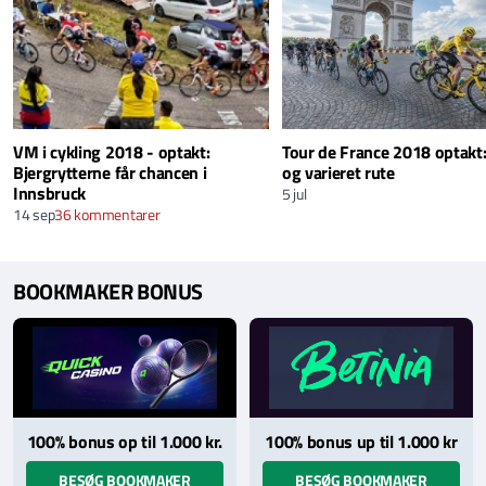
VM i cykling 2018 - optakt:
Tour de France 2018 optakt:
Bjergrytterne får chancen i
og varieret rute
Innsbruck
5 jul
14 sep
36 kommentarer
BOOKMAKER BONUS
100% bonus op til 1.000 kr.
100% bonus up til 1.000 kr
BESØG BOOKMAKER
BESØG BOOKMAKER