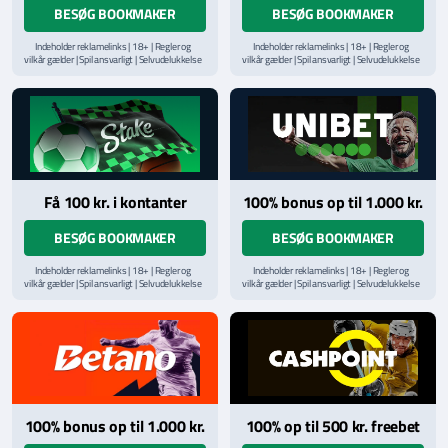
BESØG BOOKMAKER
BESØG BOOKMAKER
Indeholder reklamelinks | 18+ | Regler og
Indeholder reklamelinks | 18+ | Regler og
vilkår gælder | Spil ansvarligt | Selvudelukkelse
vilkår gælder | Spil ansvarligt | Selvudelukkelse
via
ROFUS.nu
| Kontakt Spillemyndighedens
via
ROFUS.nu
| Kontakt Spillemyndighedens
hjælpelinje på
StopSpillet.dk
hjælpelinje på
StopSpillet.dk
Læs vilkår og betingelser
her
Få 100 kr. i kontanter
100% bonus op til 1.000 kr.
BESØG BOOKMAKER
BESØG BOOKMAKER
Indeholder reklamelinks | 18+ | Regler og
Indeholder reklamelinks | 18+ | Regler og
vilkår gælder | Spil ansvarligt | Selvudelukkelse
vilkår gælder | Spil ansvarligt | Selvudelukkelse
via
ROFUS.nu
| Kontakt Spillemyndighedens
via
ROFUS.nu
| Kontakt Spillemyndighedens
hjælpelinje på
StopSpillet.dk
hjælpelinje på
StopSpillet.dk
Læs vilkår og betingelser
her
Læs vilkår og betingelser
her
100% bonus op til 1.000 kr.
100% op til 500 kr. freebet