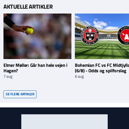
AKTUELLE ARTIKLER
Elmer Møller: Går han hele vejen i
Bohemian FC vs FC Midtjyll
Hagen?
(6/8) - Odds og spilforslag
7 aug
6 aug
SE FLERE ARTIKLER