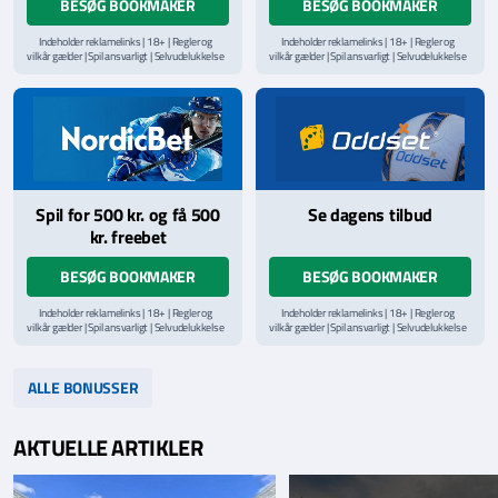
BESØG BOOKMAKER
BESØG BOOKMAKER
Indeholder reklamelinks | 18+ | Regler og
Indeholder reklamelinks | 18+ | Regler og
vilkår gælder | Spil ansvarligt | Selvudelukkelse
vilkår gælder | Spil ansvarligt | Selvudelukkelse
via
ROFUS.nu
| Kontakt Spillemyndighedens
via
ROFUS.nu
| Kontakt Spillemyndighedens
hjælpelinje på
StopSpillet.dk
hjælpelinje på
StopSpillet.dk
Læs vilkår og betingelser
her
Spil for 500 kr. og få 500
Se dagens tilbud
kr. freebet
BESØG BOOKMAKER
BESØG BOOKMAKER
Indeholder reklamelinks | 18+ | Regler og
Indeholder reklamelinks | 18+ | Regler og
vilkår gælder | Spil ansvarligt | Selvudelukkelse
vilkår gælder | Spil ansvarligt | Selvudelukkelse
via
ROFUS.nu
| Kontakt Spillemyndighedens
via
ROFUS.nu
| Kontakt Spillemyndighedens
hjælpelinje på
StopSpillet.dk
hjælpelinje på
StopSpillet.dk
Læs vilkår og betingelser
her
Læs vilkår og betingelser
her
ALLE BONUSSER
AKTUELLE ARTIKLER