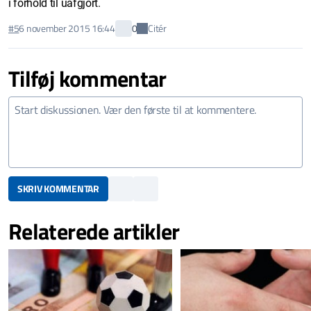
i forhold til uafgjort.
Citér
#5
6 november 2015 16:44
0
Tilføj kommentar
SKRIV KOMMENTAR
Relaterede artikler