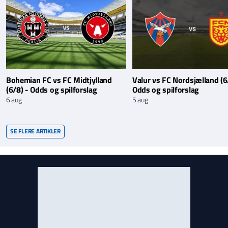
Bohemian FC vs FC Midtjylland
Valur vs FC Nordsjælland (6
(6/8) - Odds og spilforslag
Odds og spilforslag
6 aug
5 aug
SE FLERE ARTIKLER