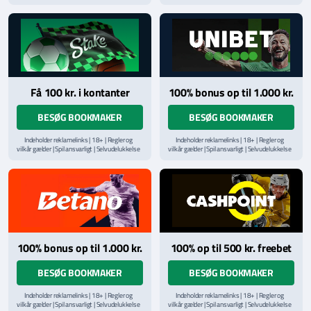
via
ROFUS.nu
| Kontakt Spillemyndighedens
via
ROFUS.nu
| Kontakt Spillemyndighedens
hjælpelinje på
StopSpillet.dk
hjælpelinje på
StopSpillet.dk
Læs vilkår og betingelser
her
Få 100 kr. i kontanter
100% bonus op til 1.000 kr.
BESØG BOOKMAKER
BESØG BOOKMAKER
Indeholder reklamelinks | 18+ | Regler og
Indeholder reklamelinks | 18+ | Regler og
vilkår gælder | Spil ansvarligt | Selvudelukkelse
vilkår gælder | Spil ansvarligt | Selvudelukkelse
via
ROFUS.nu
| Kontakt Spillemyndighedens
via
ROFUS.nu
| Kontakt Spillemyndighedens
hjælpelinje på
StopSpillet.dk
hjælpelinje på
StopSpillet.dk
Læs vilkår og betingelser
her
Læs vilkår og betingelser
her
100% bonus op til 1.000 kr.
100% op til 500 kr. freebet
BESØG BOOKMAKER
BESØG BOOKMAKER
Indeholder reklamelinks | 18+ | Regler og
Indeholder reklamelinks | 18+ | Regler og
vilkår gælder | Spil ansvarligt | Selvudelukkelse
vilkår gælder | Spil ansvarligt | Selvudelukkelse