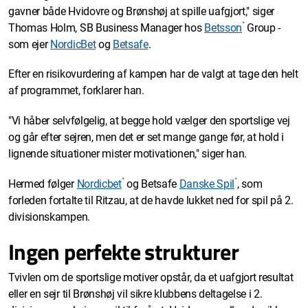
gavner både Hvidovre og Brønshøj at spille uafgjort," siger
*
Thomas Holm, SB Business Manager hos
Betsson
Group -
som ejer
NordicBet
og
Betsafe
.
Efter en risikovurdering af kampen har de valgt at tage den helt
af programmet, forklarer han.
"Vi håber selvfølgelig, at begge hold vælger den sportslige vej
og går efter sejren, men det er set mange gange før, at hold i
lignende situationer mister motivationen," siger han.
*
*
Hermed følger
Nordicbet
og Betsafe
Danske Spil
, som
forleden fortalte til Ritzau, at de havde lukket ned for spil på 2.
divisionskampen.
Ingen perfekte strukturer
Tvivlen om de sportslige motiver opstår, da et uafgjort resultat
eller en sejr til Brønshøj vil sikre klubbens deltagelse i 2.