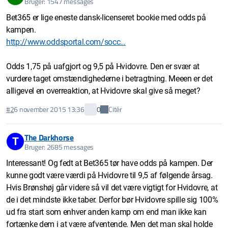
Bruger: 1547 messages
Bet365 er lige eneste dansk-licenseret bookie med odds på
kampen.
http://www.oddsportal.com/socc…
Odds 1,75 på uafgjort og 9,5 på Hvidovre. Den er svær at
vurdere taget omstændighederne i betragtning. Meeen er det
alligevel en overreaktion, at Hvidovre skal give så meget?
Citér
#2
6 november 2015 13:36
0
The Darkhorse
T
Bruger: 2685 messages
Interessant! Og fedt at Bet365 tør have odds på kampen. Der
kunne godt være værdi på Hvidovre til 9,5 af følgende årsag.
Hvis Brønshøj går videre så vil det være vigtigt for Hvidovre, at
de i det mindste ikke taber. Derfor bør Hvidovre spille sig 100%
ud fra start som enhver anden kamp om end man ikke kan
fortænke dem i at være afventende. Men det man skal holde