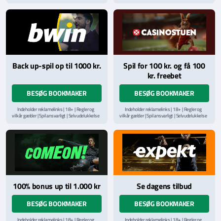
via
ROFUS.nu
| Kontakt Spillemyndighedens
via
ROFUS.nu
| Kontakt Spillemyndighedens
hjælpelinje på
StopSpillet.dk
hjælpelinje på
StopSpillet.dk
Læs vilkår og betingelser
her
Back up-spil op til 1000 kr.
Spil for 100 kr. og få 100
kr. freebet
BESØG BOOKMAKER
BESØG BOOKMAKER
Indeholder reklamelinks | 18+ | Regler og
Indeholder reklamelinks | 18+ | Regler og
vilkår gælder | Spil ansvarligt | Selvudelukkelse
vilkår gælder | Spil ansvarligt | Selvudelukkelse
via
ROFUS.nu
| Kontakt Spillemyndighedens
via
ROFUS.nu
| Kontakt Spillemyndighedens
hjælpelinje på
StopSpillet.dk
hjælpelinje på
StopSpillet.dk
Læs vilkår og betingelser
her
100% bonus up til 1.000 kr
Se dagens tilbud
BESØG BOOKMAKER
BESØG BOOKMAKER
Indeholder reklamelinks | 18+ | Regler og
Indeholder reklamelinks | 18+ | Regler og