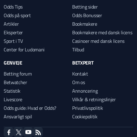
Odds Tips
Betting sider
Odds på sport
Odds Bonusser
Artikler
Bookmakere
Eksperter
Bookmakere med dansk licens
Sport i TV
Casinoer med dansk licens
Center for Ludomani
Tilbud
GENVEJE
BETXPERT
Betting forum
Kontakt
Betwatcher
Om os
Statistik
Annoncering
Livescore
Vilkår & retningslinjer
Odds guide: Hvad er Odds?
Privatlivspolitik
Ansvarligt spil
Cookiepolitik
facebook
twitter
youtube
RSS