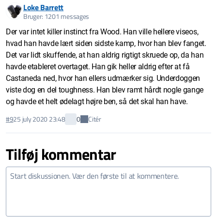
Loke Barrett
Bruger: 1201 messages
Der var intet killer instinct fra Wood. Han ville hellere viseos,
hvad han havde lært siden sidste kamp, hvor han blev fanget.
Det var lidt skuffende, at han aldrig rigtigt skruede op, da han
havde etableret overtaget. Han gik heller aldrig efter at få
Castaneda ned, hvor han ellers udmærker sig. Underdoggen
viste dog en del toughness. Han blev ramt hårdt nogle gange
og havde et helt ødelagt højre ben, så det skal han have.
Citér
#9
25 july 2020 23:48
0
Tilføj kommentar