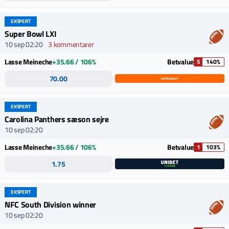
EKSPERT
Super Bowl LXI
10 sep 02:20
3 kommentarer
Lasse Meineche
+35.66 / 106%
Betvalue
5
140%
70.00
EKSPERT
Carolina Panthers sæson sejre
10 sep 02:20
Lasse Meineche
+35.66 / 106%
Betvalue
1
103%
1.75
EKSPERT
NFC South Division winner
10 sep 02:20