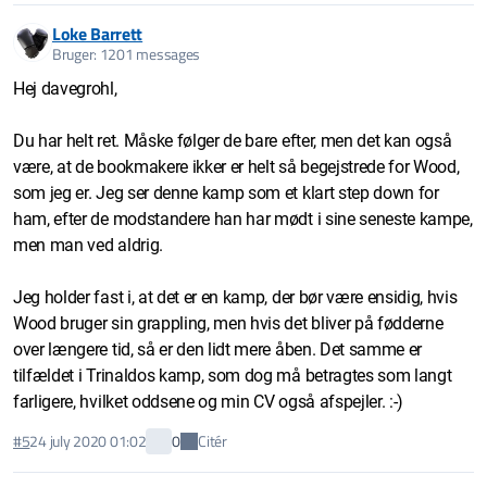
Loke Barrett
Bruger: 1201 messages
Hej davegrohl,
Du har helt ret. Måske følger de bare efter, men det kan også
være, at de bookmakere ikker er helt så begejstrede for Wood,
som jeg er. Jeg ser denne kamp som et klart step down for
ham, efter de modstandere han har mødt i sine seneste kampe,
men man ved aldrig.
Jeg holder fast i, at det er en kamp, der bør være ensidig, hvis
Wood bruger sin grappling, men hvis det bliver på fødderne
over længere tid, så er den lidt mere åben. Det samme er
tilfældet i Trinaldos kamp, som dog må betragtes som langt
farligere, hvilket oddsene og min CV også afspejler. :-)
Citér
#5
24 july 2020 01:02
0