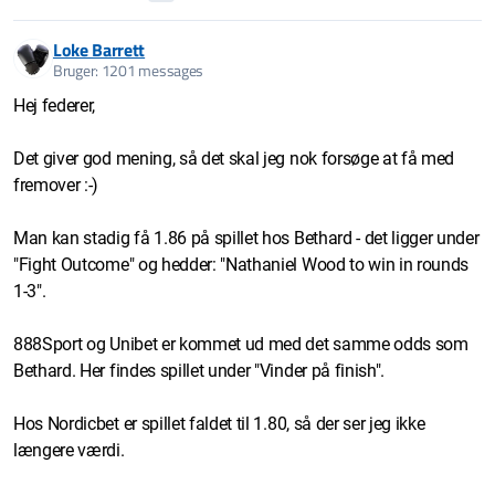
Loke Barrett
Bruger: 1201 messages
Hej federer,
Det giver god mening, så det skal jeg nok forsøge at få med
fremover :-)
Man kan stadig få 1.86 på spillet hos Bethard - det ligger under
"Fight Outcome" og hedder: "Nathaniel Wood to win in rounds
1-3".
888Sport og Unibet er kommet ud med det samme odds som
Bethard. Her findes spillet under "Vinder på finish".
Hos Nordicbet er spillet faldet til 1.80, så der ser jeg ikke
længere værdi.