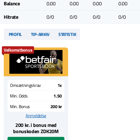
Balance
0.00
0.00
0.00
0.00
Hitrate
0/0
0/0
0/0
0/0
PROFIL
TIP-ARKIV
STATISTIK
Velkomstbonus
Omsætningskrav
1x
Min. Odds
1.50
Min. Bonus
200 kr
Anmeldelse
200 kr. i bonus med
bonuskoden ZDK20M