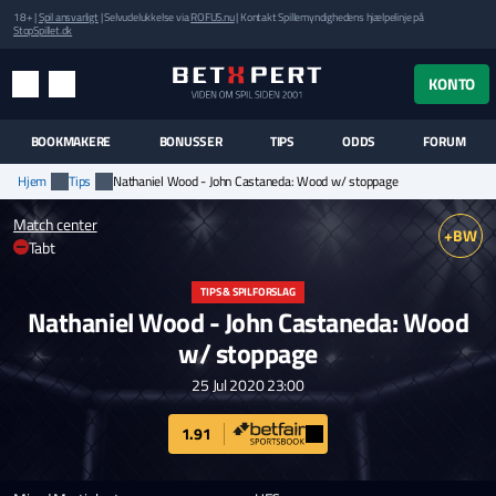
18+ |
Spil ansvarligt
| Selvudelukkelse via
ROFUS.nu
| Kontakt Spillemyndighedens hjælpelinje på
StopSpillet.dk
UK MENUEN
KONTO
MENU
SØG
BOOKMAKERE
BONUSSER
TIPS
ODDS
FORUM
Hjem
Tips
Nathaniel Wood - John Castaneda: Wood w/ stoppage
Match center
+BW
Tabt
TIPS & SPILFORSLAG
Nathaniel Wood - John Castaneda: Wood
w/ stoppage
25 Jul 2020 23:00
1.91