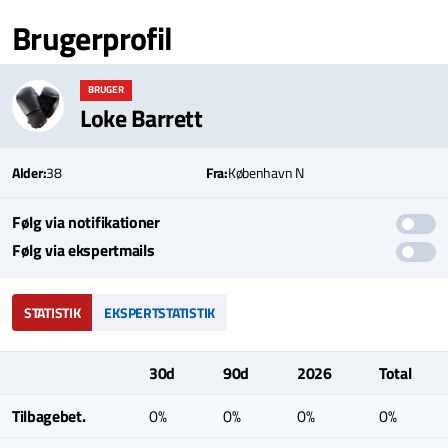
Brugerprofil
BRUGER
Loke Barrett
Alder:
38
Fra:
København N
Følg via notifikationer
Følg via ekspertmails
STATISTIK
EKSPERTSTATISTIK
30d
90d
2026
Total
Tilbagebet.
0%
0%
0%
0%