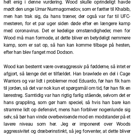
helt enig i denne vurdering. Wood skulle oprindeligt havde
mødt den unge Umar Nurmagomedov, som er fætter til Khabib,
men han trak sig, da hans træner, der også var far til UFC-
mesteren, for et par uger siden døde efter en længere kamp
med coronavirus. Det er kedelige omstændigheder, men for
Wood må man formode, at dette bliver en betydeligt nemmere
kamp, som er sat op, så han kan komme tilbage på hesten,
efter han blev fanget mod Dodson.
Wood kan bestemt være overaggressiv på fødderne, så intet er
afgjort, så længe det er tilfældet. Han brawlede en del i Cage
Warriors og var lidt i problemer mod Eduardo, før han fik ham
til jorden, så det var nok kun et spørgsmål om tid, før han fik en
lærestreg. Samtidig var han rigtig farlig stående, selvom det er
hans grappling, som gør ham speciel, så hvis han bare kan
stramme lidt op defensivt, mens han forbliver nogenlunde sig
selv, så bør han vinde overbevisende mod en modstander på et
lavere niveau som her. Jeg er imponeret over Woods
aggressivitet og dræberinstinkt, så jeg forventer, at dette bliver