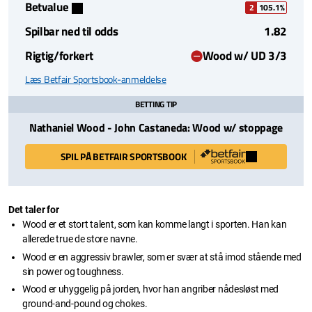
Betvalue
2
105.1%
Spilbar ned til odds
1.82
Rigtig/forkert
Wood w/ UD 3/3
Læs Betfair Sportsbook-anmeldelse
BETTING TIP
Nathaniel Wood - John Castaneda: Wood w/ stoppage
SPIL PÅ BETFAIR SPORTSBOOK
Det taler for
Wood er et stort talent, som kan komme langt i sporten. Han kan
allerede true de store navne.
Wood er en aggressiv brawler, som er svær at stå imod stående med
sin power og toughness.
Wood er uhyggelig på jorden, hvor han angriber nådesløst med
ground-and-pound og chokes.