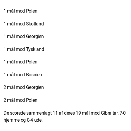
1 mål mod Polen
1 mål mod Skotland
1 mål mod Georgien
1 mål mod Tyskland
1 mål mod Polen
1 mål mod Bosnien
2 mål mod Georgien
2 mål mod Polen
De scorede sammenlagt 11 af deres 19 mål mod Gibraltar. 7-0
hjemme og 0-4 ude.