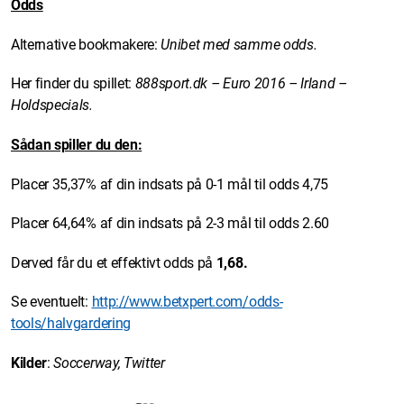
Odds
Alternative bookmakere:
Unibet med samme odds.
Her finder du spillet:
888sport.dk – Euro 2016 – Irland –
Holdspecials.
Sådan spiller du den:
Placer 35,37% af din indsats på 0-1 mål til odds 4,75
Placer 64,64% af din indsats på 2-3 mål til odds 2.60
Derved får du et effektivt odds på
1,68.
Se eventuelt:
http://www.betxpert.com/odds-
tools/halvgardering
Kilder
:
Soccerway, Twitter