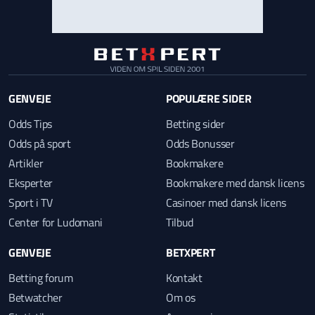
GENVEJE
POPULÆRE SIDER
Odds Tips
Betting sider
Odds på sport
Odds Bonusser
Artikler
Bookmakere
Eksperter
Bookmakere med dansk licens
Sport i TV
Casinoer med dansk licens
Center for Ludomani
Tilbud
GENVEJE
BETXPERT
Betting forum
Kontakt
Betwatcher
Om os