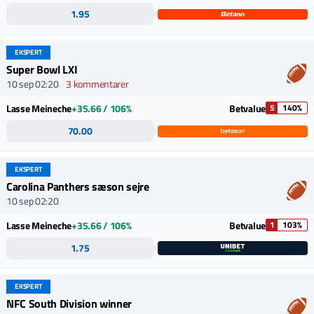
1.95
EKSPERT
Super Bowl LXI
10 sep 02:20
3 kommentarer
Lasse Meineche
+35.66 / 106%
Betvalue
5
140%
70.00
EKSPERT
Carolina Panthers sæson sejre
10 sep 02:20
Lasse Meineche
+35.66 / 106%
Betvalue
1
103%
1.75
EKSPERT
NFC South Division winner