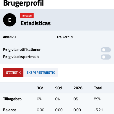
Brugerprofil
BRUGER
E
Estadisticas
Alder:
29
Fra:
Aarhus
Følg via notifikationer
Følg via ekspertmails
STATISTIK
EKSPERTSTATISTIK
30d
90d
2026
Total
Tilbagebet.
0%
0%
0%
89%
Balance
0.00
0.00
0.00
-5.21