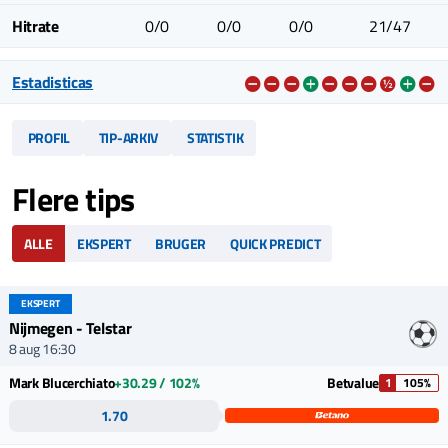
Hitrate
0/0
0/0
0/0
21/47
Estadisticas
PROFIL
TIP-ARKIV
STATISTIK
Flere tips
ALLE
EKSPERT
BRUGER
QUICK PREDICT
EKSPERT
Nijmegen - Telstar
8 aug 16:30
Mark Blucerchiato
+30.29 / 102%
Betvalue
1
105%
1.70