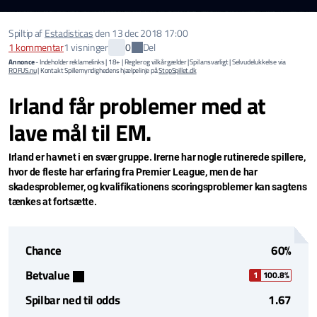
Spiltip af
Estadisticas
den
13 dec 2018 17:00
Del
1
kommentar
1 visninger
0
Annonce
- Indeholder reklamelinks | 18+ | Regler og vilkår gælder | Spil ansvarligt | Selvudelukkelse via
ROFUS.nu
| Kontakt Spillemyndighedens hjælpelinje på
StopSpillet.dk
Irland får problemer med at
lave mål til EM.
Irland er havnet i en svær gruppe. Irerne har nogle rutinerede spillere,
hvor de fleste har erfaring fra Premier League, men de har
skadesproblemer, og kvalifikationens scoringsproblemer kan sagtens
tænkes at fortsætte.
Chance
60%
Betvalue
1
100.8%
Spilbar ned til odds
1.67