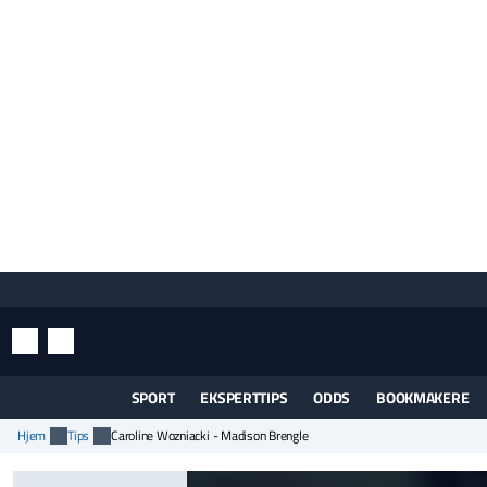
SØG
INDSTILLINGER
SPORT
EKSPERTTIPS
ODDS
BOOKMAKERE
Hjem
Tips
Caroline Wozniacki - Madison Brengle