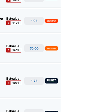
2
106%
to
Betvalue
1.95
3
117%
Betvalue
70.00
5
140%
Betvalue
1.75
1
103%
Betvalue