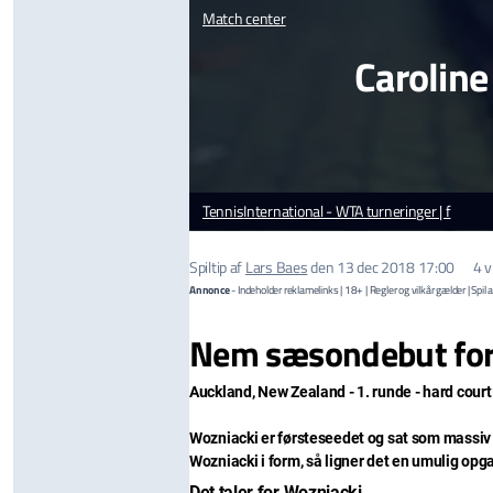
Match center
Caroline
Tennis
International - WTA turneringer | f
Spiltip af
Lars Baes
den
13 dec 2018 17:00
4 v
Annonce
- Indeholder reklamelinks | 18+ | Regler og vilkår gælder | Spil 
Nem sæsondebut for
Auckland, New Zealand - 1. runde - hard court
Wozniacki er førsteseedet og sat som massiv fav
Wozniacki i form, så ligner det en umulig opg
Det taler for Wozniacki