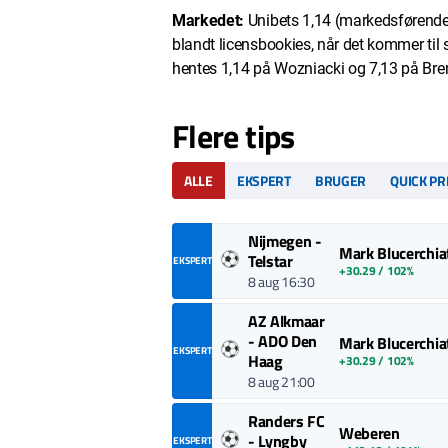
Markedet:
Unibets 1,14 (markedsførende) 
blandt licensbookies, når det kommer til 
hentes 1,14 på Wozniacki og 7,13 på Bre
Flere tips
ALLE
EKSPERT
BRUGER
QUICK PR
Nijmegen -
Mark Blucerchia
Telstar
EKSPERT
+30.29 / 102%
8 aug 16:30
AZ Alkmaar
- ADO Den
Mark Blucerchia
EKSPERT
Haag
+30.29 / 102%
8 aug 21:00
Randers FC
Weberen
- Lyngby
EKSPERT