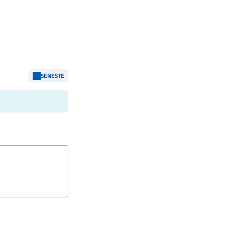
SENESTE