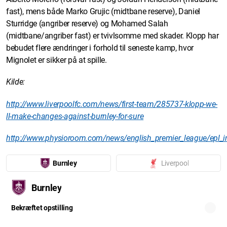
fast), mens både Marko Grujic (midtbane reserve), Daniel
Sturridge (angriber reserve) og Mohamed Salah
(midtbane/angriber fast) er tvivlsomme med skader. Klopp har
bebudet flere ændringer i forhold til seneste kamp, hvor
Mignolet er sikker på at spille.
Kilde:
http://www.liverpoolfc.com/news/first-team/285737-klopp-we-
ll-make-changes-against-burnley-for-sure
http://www.physioroom.com/news/english_premier_league/epl_i
Burnley
Liverpool
Burnley
Bekræftet opstilling