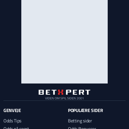
GENVEJE
POPULÆRE SIDER
Odds Tips
Betting sider
Odds på sport
Odds Bonusser