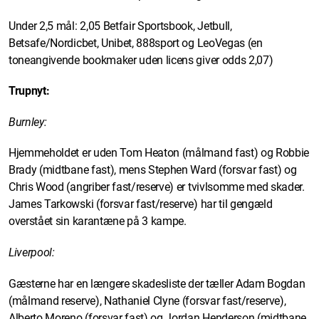
Under 2,5 mål: 2,05 Betfair Sportsbook, Jetbull,
Betsafe/Nordicbet, Unibet, 888sport og LeoVegas (en
toneangivende bookmaker uden licens giver odds 2,07)
Trupnyt:
Burnley:
Hjemmeholdet er uden Tom Heaton (målmand fast) og Robbie
Brady (midtbane fast), mens Stephen Ward (forsvar fast) og
Chris Wood (angriber fast/reserve) er tvivlsomme med skader.
James Tarkowski (forsvar fast/reserve) har til gengæld
overstået sin karantæne på 3 kampe.
Liverpool:
Gæsterne har en længere skadesliste der tæller Adam Bogdan
(målmand reserve), Nathaniel Clyne (forsvar fast/reserve),
Alberto Moreno (forsvar fast) og Jordan Henderson (midtbane