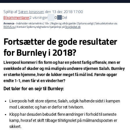
Spiltip af
Søren Jonassen
den
13 dec 2018 17:00
Del
8
kommentarer
2 visninger
0
Annonce
- Indeholder reklamelinks | 18+ | Regler og vilkår gælder | Spil ansvarligt | Selvudelukkelse via
ROFUS.nu
| Kontakt Spillemyndighedens hjælpelinje på
StopSpillet.dk
Fortsætter de gode resultater
for Burnley i 2018?
Liverpool kommer i fin form og har en yderst farlig offensiv, men er
svækkede af skader og må muligvis undvære stjernen Salah. Burnley
er stærke hjemme, hvor de lukker meget få mål ind. Første opgør
endte 1-1, men får vi en vinder her?
Det taler for en sejr til Burnley:
Liverpools helt store stjerne, Salah, udgik haltende sidst i kampen
mod Leicester, og han er derfor ret tvivlsom.
Klopp har desuden bebudet flere ændringer i forhold til seneste
kamp, hvoraf et skift tilbage til Mignolet på målmandsposten er
sikkert.