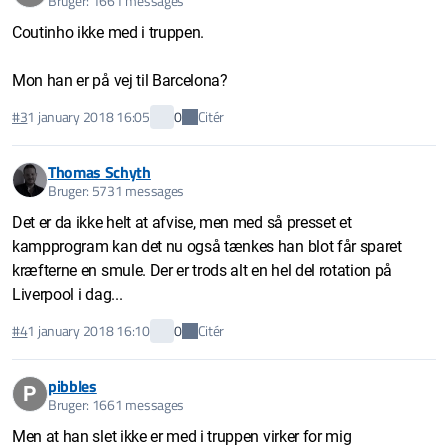
Bruger: 1661 messages
Coutinho ikke med i truppen.
Mon han er på vej til Barcelona?
Citér
#3
1 january 2018 16:05
0
Thomas Schyth
Bruger: 5731 messages
Det er da ikke helt at afvise, men med så presset et
kampprogram kan det nu også tænkes han blot får sparet
kræfterne en smule. Der er trods alt en hel del rotation på
Liverpool i dag...
Citér
#4
1 january 2018 16:10
0
pibbles
P
Bruger: 1661 messages
Men at han slet ikke er med i truppen virker for mig