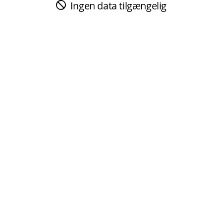
Ingen data tilgængelig