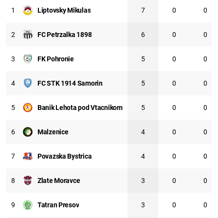
1
Liptovsky Mikulas
7
0
0
2
FC Petrzalka 1898
6
0
0
3
FK Pohronie
5
0
0
4
FC STK 1914 Samorin
5
0
0
5
Banik Lehota pod Vtacnikom
5
0
0
6
Malzenice
4
0
0
7
Povazska Bystrica
4
0
0
8
Zlate Moravce
3
0
0
9
Tatran Presov
3
0
0