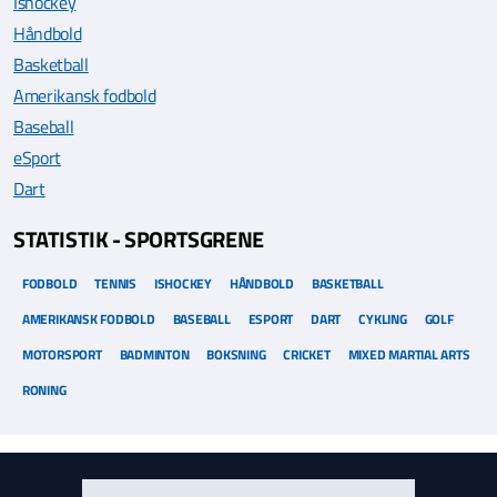
Ishockey
Håndbold
Basketball
Amerikansk fodbold
Baseball
eSport
Dart
STATISTIK - SPORTSGRENE
FODBOLD
TENNIS
ISHOCKEY
HÅNDBOLD
BASKETBALL
AMERIKANSK FODBOLD
BASEBALL
ESPORT
DART
CYKLING
GOLF
MOTORSPORT
BADMINTON
BOKSNING
CRICKET
MIXED MARTIAL ARTS
RONING