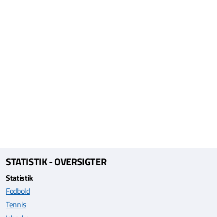
STATISTIK - OVERSIGTER
Statistik
Fodbold
Tennis