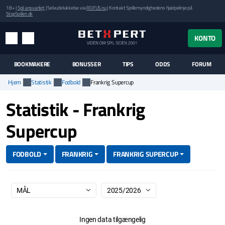
18+ |
Spil ansvarligt
| Selvudelukkelse via
ROFUS.nu
| Kontakt Spillemyndighedens hjælpelinje på
StopSpillet.dk
UK MENUEN
KONTO
MENU
SØG
BOOKMAKERE
BONUSSER
TIPS
ODDS
FORUM
Hjem
Statistik
Fodbold
Frankrig Supercup
Statistik - Frankrig
Supercup
FODBOLD
FRANKRIG
FRANKRIG SUPERCUP
MÅL
2025/2026
ingen data tilgængelig