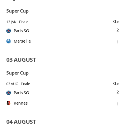
Super Cup
13 JAN - Finale
Slut
2
Paris SG
Marseille
1
03 AUGUST
Super Cup
03 AUG - Finale
Slut
2
Paris SG
Rennes
1
04 AUGUST