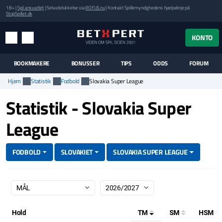
18+ |
Spil ansvarligt
| Selvudelukkelse via
ROFUS.nu
| Kontakt Spillemyndighedens hjælpelinje på
StopSpillet.dk
UK MENUEN
KONTO
MENU
SØG
BOOKMAKERE
BONUSSER
TIPS
ODDS
FORUM
Hjem
Statistik
Fodbold
Slovakia Super League
Statistik - Slovakia Super
League
FODBOLD
SLOVAKIET
SLOVAKIA SUPER LEAGUE
MÅL
2026/2027
Hold
TM
SM
HSM