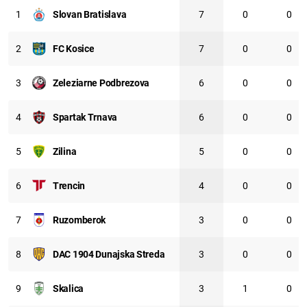
1
Slovan Bratislava
7
0
0
2
FC Kosice
7
0
0
3
Zeleziarne Podbrezova
6
0
0
4
Spartak Trnava
6
0
0
5
Zilina
5
0
0
6
Trencin
4
0
0
7
Ruzomberok
3
0
0
8
DAC 1904 Dunajska Streda
3
0
0
9
Skalica
3
1
0