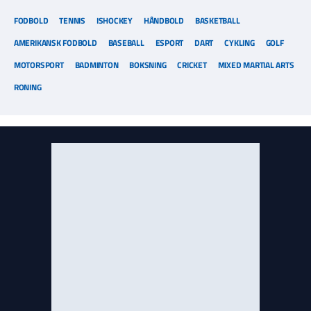
FODBOLD
TENNIS
ISHOCKEY
HÅNDBOLD
BASKETBALL
AMERIKANSK FODBOLD
BASEBALL
ESPORT
DART
CYKLING
GOLF
MOTORSPORT
BADMINTON
BOKSNING
CRICKET
MIXED MARTIAL ARTS
RONING