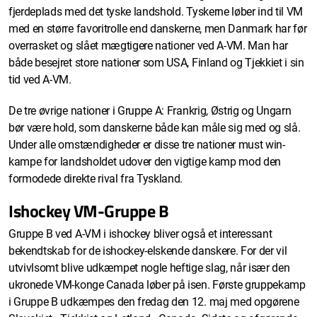
fjerdeplads med det tyske landshold. Tyskerne løber ind til VM
med en større favoritrolle end danskerne, men Danmark har før
overrasket og slået mægtigere nationer ved A-VM. Man har
både besejret store nationer som USA, Finland og Tjekkiet i sin
tid ved A-VM.
De tre øvrige nationer i Gruppe A: Frankrig, Østrig og Ungarn
bør være hold, som danskerne både kan måle sig med og slå.
Under alle omstændigheder er disse tre nationer must win-
kampe for landsholdet udover den vigtige kamp mod den
formodede direkte rival fra Tyskland.
Ishockey VM-Gruppe B
Gruppe B ved A-VM i ishockey bliver også et interessant
bekendtskab for de ishockey-elskende danskere. For der vil
utvivlsomt blive udkæmpet nogle heftige slag, når især den
ukronede VM-konge Canada løber på isen. Første gruppekamp
i Gruppe B udkæmpes den fredag den 12. maj med opgørene