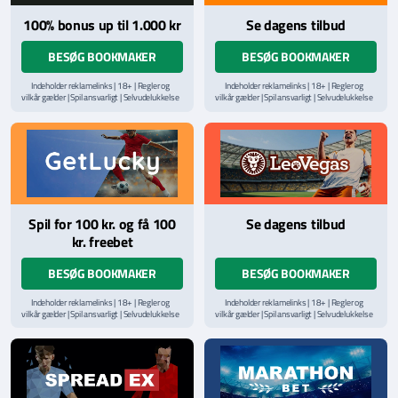
100% bonus up til 1.000 kr
Se dagens tilbud
BESØG BOOKMAKER
BESØG BOOKMAKER
Indeholder reklamelinks | 18+ | Regler og
Indeholder reklamelinks | 18+ | Regler og
vilkår gælder | Spil ansvarligt | Selvudelukkelse
vilkår gælder | Spil ansvarligt | Selvudelukkelse
via
ROFUS.nu
| Kontakt Spillemyndighedens
via
ROFUS.nu
| Kontakt Spillemyndighedens
hjælpelinje på
StopSpillet.dk
hjælpelinje på
StopSpillet.dk
Læs vilkår og betingelser
her
Læs vilkår og betingelser
her
Spil for 100 kr. og få 100
Se dagens tilbud
kr. freebet
BESØG BOOKMAKER
BESØG BOOKMAKER
Indeholder reklamelinks | 18+ | Regler og
Indeholder reklamelinks | 18+ | Regler og
vilkår gælder | Spil ansvarligt | Selvudelukkelse
vilkår gælder | Spil ansvarligt | Selvudelukkelse
via
ROFUS.nu
| Kontakt Spillemyndighedens
via
ROFUS.nu
| Kontakt Spillemyndighedens
hjælpelinje på
StopSpillet.dk
hjælpelinje på
StopSpillet.dk
Læs vilkår og betingelser
her