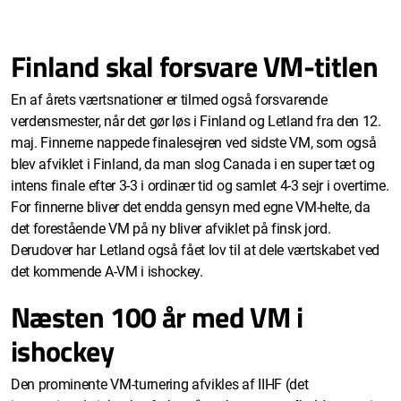
Finland skal forsvare VM-titlen
En af årets værtsnationer er tilmed også forsvarende
verdensmester, når det gør løs i Finland og Letland fra den 12.
maj. Finnerne nappede finalesejren ved sidste VM, som også
blev afviklet i Finland, da man slog Canada i en super tæt og
intens finale efter 3-3 i ordinær tid og samlet 4-3 sejr i overtime.
For finnerne bliver det endda gensyn med egne VM-helte, da
det forestående VM på ny bliver afviklet på finsk jord.
Derudover har Letland også fået lov til at dele værtskabet ved
det kommende A-VM i ishockey.
Næsten 100 år med VM i
ishockey
Den prominente VM-turnering afvikles af IIHF (det