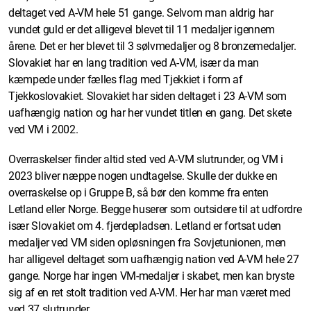
deltaget ved A-VM hele 51 gange. Selvom man aldrig har
vundet guld er det alligevel blevet til 11 medaljer igennem
årene. Det er her blevet til 3 sølvmedaljer og 8 bronzemedaljer.
Slovakiet har en lang tradition ved A-VM, især da man
kæmpede under fælles flag med Tjekkiet i form af
Tjekkoslovakiet. Slovakiet har siden deltaget i 23 A-VM som
uafhængig nation og har her vundet titlen en gang. Det skete
ved VM i 2002.
Overraskelser finder altid sted ved A-VM slutrunder, og VM i
2023 bliver næppe nogen undtagelse. Skulle der dukke en
overraskelse op i Gruppe B, så bør den komme fra enten
Letland eller Norge. Begge huserer som outsidere til at udfordre
især Slovakiet om 4. fjerdepladsen. Letland er fortsat uden
medaljer ved VM siden opløsningen fra Sovjetunionen, men
har alligevel deltaget som uafhængig nation ved A-VM hele 27
gange. Norge har ingen VM-medaljer i skabet, men kan bryste
sig af en ret stolt tradition ved A-VM. Her har man været med
ved 37 slutrunder.