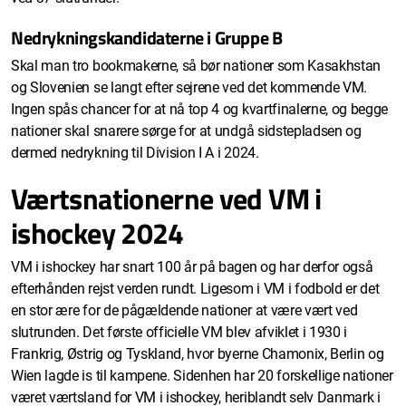
Nedrykningskandidaterne i Gruppe B
Skal man tro bookmakerne, så bør nationer som Kasakhstan
og Slovenien se langt efter sejrene ved det kommende VM.
Ingen spås chancer for at nå top 4 og kvartfinalerne, og begge
nationer skal snarere sørge for at undgå sidstepladsen og
dermed nedrykning til Division I A i 2024.
Værtsnationerne ved VM i
ishockey 2024
VM i ishockey har snart 100 år på bagen og har derfor også
efterhånden rejst verden rundt. Ligesom i VM i fodbold er det
en stor ære for de pågældende nationer at være vært ved
slutrunden. Det første officielle VM blev afviklet i 1930 i
Frankrig, Østrig og Tyskland, hvor byerne Chamonix, Berlin og
Wien lagde is til kampene. Sidenhen har 20 forskellige nationer
været værtsland for VM i ishockey, heriblandt selv Danmark i