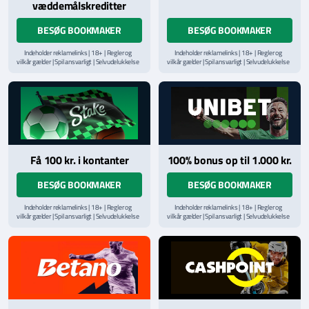
væddemålskreditter
BESØG BOOKMAKER
BESØG BOOKMAKER
Indeholder reklamelinks | 18+ | Regler og
Indeholder reklamelinks | 18+ | Regler og
vilkår gælder | Spil ansvarligt | Selvudelukkelse
vilkår gælder | Spil ansvarligt | Selvudelukkelse
via
ROFUS.nu
| Kontakt Spillemyndighedens
via
ROFUS.nu
| Kontakt Spillemyndighedens
hjælpelinje på
StopSpillet.dk
hjælpelinje på
StopSpillet.dk
Læs vilkår og betingelser
her
Få 100 kr. i kontanter
100% bonus op til 1.000 kr.
BESØG BOOKMAKER
BESØG BOOKMAKER
Indeholder reklamelinks | 18+ | Regler og
Indeholder reklamelinks | 18+ | Regler og
vilkår gælder | Spil ansvarligt | Selvudelukkelse
vilkår gælder | Spil ansvarligt | Selvudelukkelse
via
ROFUS.nu
| Kontakt Spillemyndighedens
via
ROFUS.nu
| Kontakt Spillemyndighedens
hjælpelinje på
StopSpillet.dk
hjælpelinje på
StopSpillet.dk
Læs vilkår og betingelser
her
Læs vilkår og betingelser
her