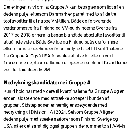
Der er ingen tvivl om, at Gruppe A kan betragtes som lidt af en
dødens pulje, eftersom Danmark er parret med to af de tre
topfavoritter til at nappe VM-titlen. Både de forsvarende
verdensmestre fra Finland og VM-guldvinderne Sverige fra
2017 og 2018 er nemlig begge blandt de absolutte favoritter til
at gå hele vejen. Både Sverige og Finland spås derfor mere
eller mindre sikre chancer for at indløse billet til kvartfinalerne
fra Gruppe A. Også USA forventes at hive billetten hjem til
finalerunderne, da amerikanerne ligeledes er blandt favoritterne
ved det forestående VM.
Nedrykningskandidaterne i Gruppe A
Kun 4 hold når med videre til kvartfinalerne fra Gruppe A og en
ender i sidste ende med at trække sorteper i bunden af
gruppen. Sidstepladsen er nemlig ensbetydende med
nedrykning til Division I A i 2024. Selvom Gruppe A ligner
dødens pulje med stærke nationer som Finland, Sverige og
USA, så er det samtidig også gruppen, der rummer to af A-VMs