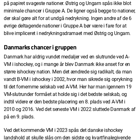
på papiret svageste nationer. Østrig og Ungarn spås ikke blot
minimale chancer i Gruppe A. De ligner også begge to nationer,
der skal gøre alt for at undgå nedrykning. Ingen andre af de 6
øvrige deltagende nationer i Gruppe A bør være i fare for at
blive impliceret i nedrykningsdramaet med Østrig og Ungarn.
Danmarks chancer i gruppen
Danmark har aldrig vundet medaljer ved en slutrunde ved A-
VM i ishockey, og i mange år blev Danmark ikke anset for en
større ishockey nation. Men det ændrede sig radikalt, da man
vandt B-VM i ishockey i 2002, hvor man sikrede sig oprykning
til det fornemme selskab ved A-VM. Her har man igennem 19
VM-slutrunder formået at holde sig i det bedste selskab, og
indtil videre er den bedste placering en 8. plads ved A-VM i
2010 og 2016. Ved det seneste VM i 2022 sluttede Danmark af
på en 9. plads.
Ved det kommende VM i 2023 spås det danske ishockey
landshold at skulle slås om den sidste og kvartfinalegivende