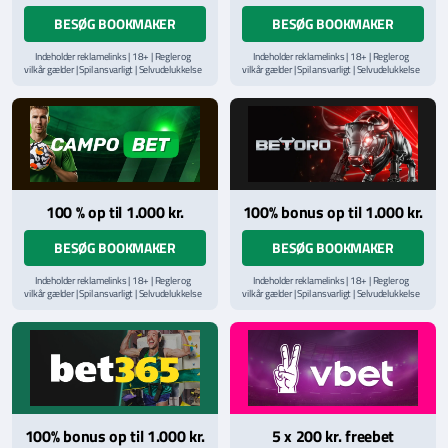
BESØG BOOKMAKER
BESØG BOOKMAKER
Indeholder reklamelinks | 18+ | Regler og
Indeholder reklamelinks | 18+ | Regler og
vilkår gælder | Spil ansvarligt | Selvudelukkelse
vilkår gælder | Spil ansvarligt | Selvudelukkelse
via
ROFUS.nu
| Kontakt Spillemyndighedens
via
ROFUS.nu
| Kontakt Spillemyndighedens
hjælpelinje på
StopSpillet.dk
hjælpelinje på
StopSpillet.dk
Læs vilkår og betingelser
her
Læs vilkår og betingelser
her
100 % op til 1.000 kr.
100% bonus op til 1.000 kr.
BESØG BOOKMAKER
BESØG BOOKMAKER
Indeholder reklamelinks | 18+ | Regler og
Indeholder reklamelinks | 18+ | Regler og
vilkår gælder | Spil ansvarligt | Selvudelukkelse
vilkår gælder | Spil ansvarligt | Selvudelukkelse
via
ROFUS.nu
| Kontakt Spillemyndighedens
via
ROFUS.nu
| Kontakt Spillemyndighedens
hjælpelinje på
StopSpillet.dk
hjælpelinje på
StopSpillet.dk
Læs vilkår og betingelser
her
Læs vilkår og betingelser
her
100% bonus op til 1.000 kr.
5 x 200 kr. freebet