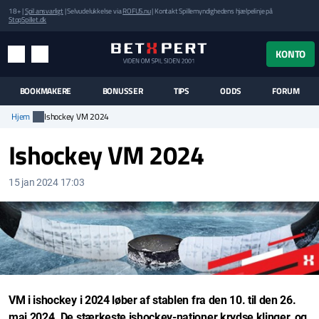
18+ |
Spil ansvarligt
| Selvudelukkelse via
ROFUS.nu
| Kontakt Spillemyndighedens hjælpelinje på
StopSpillet.dk
UK MENUEN
KONTO
MENU
SØG
BOOKMAKERE
BONUSSER
TIPS
ODDS
FORUM
Hjem
Ishockey VM 2024
Ishockey VM 2024
15 jan 2024 17:03
VM i ishockey i 2024 løber af stablen fra den 10. til den 26.
maj 2024. De stærkeste ishockey-nationer krydse klinger, og