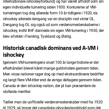
internationale ishockeyforbund) og har været afholdt som sin
egen individuelle turnering siden 1930. Konturerne af VM-
turneringen tog dog allerede form 10 år tidligere i 1920, da
ishockey allerede dengang var en disciplin ved vinter OL.
Dengang tog OL sig også ud som verdensmesterskaberne i
ishockey, indtil IIHF dannede sin egen VM-turnering i 1930, der
blev afviklet i Frankrig, Tyskland og Østrig.
Historisk canadisk dominans ved A-VM i
ishockey
Igennem VM-turneringens snart 100 år lange historie er der
efterhånden blevet kåret mange guldvindere gennem tiden.
Men visse nationer rager dog op med ekstraordinære bedrifter
og langt flere VM-titler end de øvrige deltagere gennem tiden.
Canada er den ishockey-nation, der pt kan præsentere de
stolteste meritter.
Tæller man de uofficielle verdensmesterskaber med fra 1920
til 1929, så troner det canadiske ishockeylandshold som det