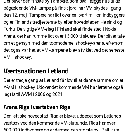
Det bliver den finske by Tampere, som skal lægge hus til de
pågældende VM-kampe på finsk jord, når VM skydes i gang
den 12. maj. Tampere har lidt over en kvart million indbyggere
og er Finlands tredjestørste by efter hovedstaden Helsinki og
Turku. De vigtige VM-slag i Finland skal finde sted i Nokia
Arena, der kan rumme lidt over 13.000 tilskuere. Der bliver tale
om et gensyn med den topmoderne ishockey-arena, eftersom
det også var her, at VM-kampene blev afviklet ved det seneste
VM i ishockey.
Værtsnationen Letland
Det er tredje gang at Letland får lov til at danne ramme om et
A-VM i ishockey. Udover det kommende VM har letterne også
lagt is til A-VM i 2006 og 2021.
Arena Riga i værtsbyen Riga
Den lettiske hovedstad Riga er blevet udpeget som Letlands
værtsby ved den kommende VM-slutrunde. Riga har over
600.000 indbyggere og er dermed den største by i Baltikum.