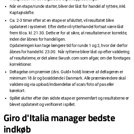
Når en etape/runde starter, bliver der låst for handel af ryttere, inkl.
Kaptajnskifte.
Ca. 2-3 timer efter at en etape er afsluttet, vil resultatet blive
opdateret i systemet. Efter dette vil rytterhandel fortsat være låst
frem til ca. kl. 21.30. Dette er for at sikre, at resultaterne er korrekte,
inden der åbnes for handel igen.
Opdateringen kan tage længere tid for runde 1 og 2, hvor der derfor
åbnes for handel kl. 23.00. Når rytterne bliver låst op efter validering
af resultaterne, er det alene Swush.com som afgør, om der foretages
korrektioner.
Deltagelse om præmier (dvs. Guld+ hold) kræver at deltageren er
minimum 18 år og bosiddende i Danmark. Alle præmievindere skal
validere sig via upload/indsendelse af scan/foto af pas eller
kørekort.
Spillet slutter efter den sidste etape er gennemført og resultaterne er
blevet opdateret og verificeret i spillet.
Giro d'Italia manager bedste
indkøb