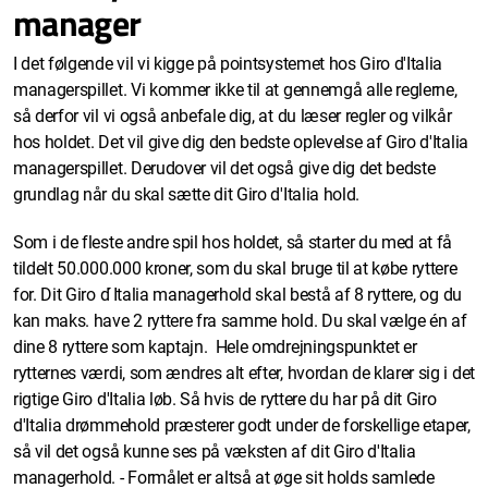
manager
I det følgende vil vi kigge på pointsystemet hos Giro d'Italia
managerspillet. Vi kommer ikke til at gennemgå alle reglerne,
så derfor vil vi også anbefale dig, at du læser regler og vilkår
hos holdet. Det vil give dig den bedste oplevelse af Giro d'Italia
managerspillet. Derudover vil det også give dig det bedste
grundlag når du skal sætte dit Giro d'Italia hold.
Som i de fleste andre spil hos holdet, så starter du med at få
tildelt 50.000.000 kroner, som du skal bruge til at købe ryttere
for. Dit Giro d ́Italia managerhold skal bestå af 8 ryttere, og du
kan maks. have 2 ryttere fra samme hold. Du skal vælge én af
dine 8 ryttere som kaptajn. Hele omdrejningspunktet er
rytternes værdi, som ændres alt efter, hvordan de klarer sig i det
rigtige Giro d'Italia løb. Så hvis de ryttere du har på dit Giro
d'Italia drømmehold præsterer godt under de forskellige etaper,
så vil det også kunne ses på væksten af dit Giro d'Italia
managerhold. - Formålet er altså at øge sit holds samlede