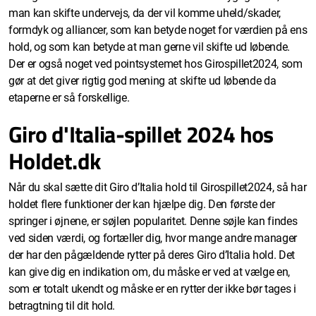
man kan skifte undervejs, da der vil komme uheld/skader,
formdyk og alliancer, som kan betyde noget for værdien på ens
hold, og som kan betyde at man gerne vil skifte ud løbende.
Der er også noget ved pointsystemet hos Girospillet2024, som
gør at det giver rigtig god mening at skifte ud løbende da
etaperne er så forskellige.
Giro d'Italia-spillet 2024 hos
Holdet.dk
Når du skal sætte dit Giro d’Italia hold til Girospillet2024, så har
holdet flere funktioner der kan hjælpe dig. Den første der
springer i øjnene, er søjlen popularitet. Denne søjle kan findes
ved siden værdi, og fortæller dig, hvor mange andre manager
der har den pågældende rytter på deres Giro d’Italia hold. Det
kan give dig en indikation om, du måske er ved at vælge en,
som er totalt ukendt og måske er en rytter der ikke bør tages i
betragtning til dit hold.