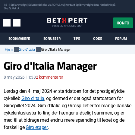
18+ |
Spil ansvarligt
| Selvudelukkelse via
ROFUS.nu
| Kontakt Spillemyndighedens hjælpelinje på
StopSpillet.dk
UK MENUEN
KONTO
MENU
SØG
BOOKMAKERE
BONUSSER
TIPS
ODDS
FORUM
Hjem
Giro d'Italia
Giro d'Italia Manager
Giro d'Italia Manager
8 may 2026 11:38
2
kommentarer
Lørdag den 4. maj 2024 er startdatoen for det prestigefyldte
cykelløb
Giro d’Italia
, og dermed er det også startdatoen for
Girospillet 2024. Giro d’Italia og Girospillet er for mange danske
cykelentusiaster to ting der hænger uløseligt sammen, og er
med til at bidrage med endnu mere spænding til løbet og de
forskellige
Giro etaper
.