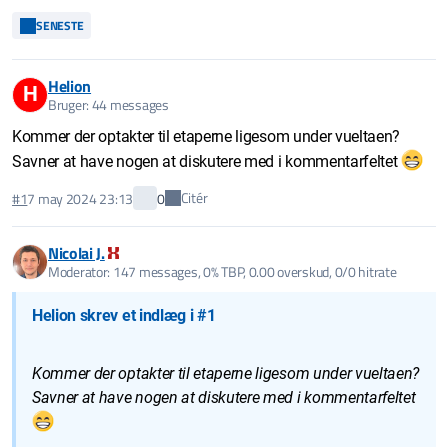
SENESTE
Helion
H
Bruger: 44 messages
Kommer der optakter til etaperne ligesom under vueltaen?
Savner at have nogen at diskutere med i kommentarfeltet
Citér
#1
7 may 2024 23:13
0
Nicolai J.
Moderator: 147 messages, 0% TBP, 0.00 overskud, 0/0 hitrate
Helion skrev et indlæg i #1
Kommer der optakter til etaperne ligesom under vueltaen?
Savner at have nogen at diskutere med i kommentarfeltet