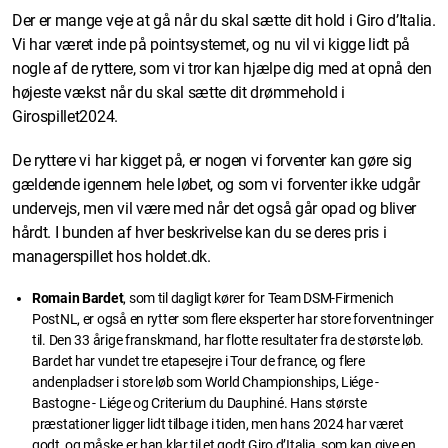
Der er mange veje at gå når du skal sætte dit hold i Giro d’Italia.
Vi har været inde på pointsystemet, og nu vil vi kigge lidt på
nogle af de ryttere, som vi tror kan hjælpe dig med at opnå den
højeste vækst når du skal sætte dit drømmehold i
Girospillet2024.
De ryttere vi har kigget på, er nogen vi forventer kan gøre sig
gældende igennem hele løbet, og som vi forventer ikke udgår
undervejs, men vil være med når det også går opad og bliver
hårdt. I bunden af hver beskrivelse kan du se deres pris i
managerspillet hos holdet.dk.
Romain Bardet
, som til dagligt kører for Team DSM-Firmenich
PostNL, er også en rytter som flere eksperter har store forventninger
til. Den 33 årige franskmand, har flotte resultater fra de største løb.
Bardet har vundet tre etapesejre i Tour de france, og flere
andenpladser i store løb som World Championships, Liége -
Bastogne - Liége og Criterium du Dauphiné. Hans største
præstationer ligger lidt tilbage i tiden, men hans 2024 har været
godt, og måske er han klar til et godt Giro d’Italia, som kan give en