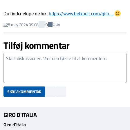
Du finder etaperne her:
https://www.betxpert.com/giro-…
Citér
#2
8 may 2024 09:08
0
Tilføj kommentar
SKRIV KOMMENTAR
GIRO D'ITALIA
Giro d'Italia