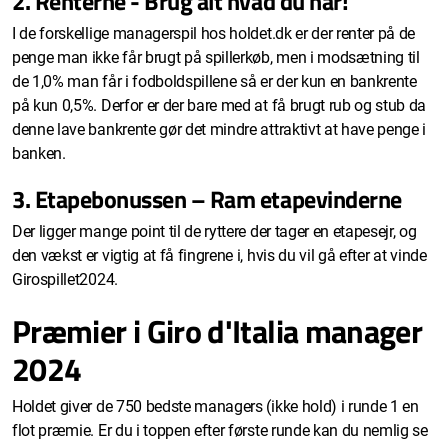
2. Renterne - Brug alt hvad du har!
I de forskellige managerspil hos holdet.dk er der renter på de
penge man ikke får brugt på spillerkøb, men i modsætning til
de 1,0% man får i fodboldspillene så er der kun en bankrente
på kun 0,5%. Derfor er der bare med at få brugt rub og stub da
denne lave bankrente gør det mindre attraktivt at have penge i
banken.
3. Etapebonussen – Ram etapevinderne
Der ligger mange point til de ryttere der tager en etapesejr, og
den vækst er vigtig at få fingrene i, hvis du vil gå efter at vinde
Girospillet2024.
Præmier i Giro d'Italia manager
2024
Holdet giver de 750 bedste managers (ikke hold) i runde 1 en
flot præmie. Er du i toppen efter første runde kan du nemlig se