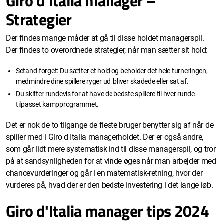
Giro d'Italia manager –
Strategier
Der findes mange måder at gå til disse holdet managerspil.
Der findes to overordnede strategier, når man sætter sit hold:
Setand-forget: Du sætter et hold og beholder det hele turneringen,
medmindre dine spillere ryger ud, bliver skadede eller sat af.
Du skifter rundevis for at have de bedste spillere til hver runde
tilpasset kampprogrammet.
Det er nok de to tilgange de fleste bruger benytter sig af når de
spiller med i Giro d ́Italia managerholdet. Der er også andre,
som går lidt mere systematisk ind til disse managerspil, og tror
på at sandsynligheden for at vinde øges når man arbejder med
chancevurderinger og går i en matematisk-retning, hvor der
vurderes på, hvad der er den bedste investering i det lange løb.
Giro d'Italia manager tips 2024