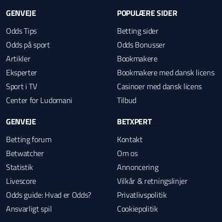
GENVEJE
POPULÆRE SIDER
Odds Tips
Betting sider
Odds på sport
Odds Bonusser
Artikler
Bookmakere
Eksperter
Bookmakere med dansk licens
Sport i TV
Casinoer med dansk licens
Center for Ludomani
Tilbud
GENVEJE
BETXPERT
Betting forum
Kontakt
Betwatcher
Om os
Statistik
Annoncering
Livescore
Vilkår & retningslinjer
Odds guide: Hvad er Odds?
Privatlivspolitik
Ansvarligt spil
Cookiepolitik