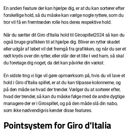
En anden feature der kan hjælpe dig, er at du kan sorterer efter
forskellige hold, så du måske kan vælge nogle ryttere, som du
tror vil få en fremtræden rolle hos deres respektive hold.
Når du sætter dit Giro d'Italia hold til Girospillet2024 så kan du
også bruge grafikken til at hjælpe dig. Bliver en rytter skadet
eller udgår af løbet vil det fremgå fra grafikken, og når du ser et
rødt kryds over din rytter, eller står der et lille I ved ham, så skal
du foretage dig noget, da det kan påvirke din vækst.
En sidste ting vi lige vil gøre opmærksom på, hvis du vil lave et
hold i Giro d’Italia spillet, er at du kan tilpasse kolonnerne, og
på den måde se hvad der trender. Vælger du at sorterer efter,
hvad der trender, så kan du måske følge med de andre dygtige
managere der er i Girospillet, og på den måde slå din nabo,
som ikke nødvendigvis kender disse features.
Pointsystem for Giro d'Italia